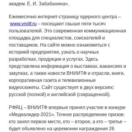
ЯТЦ»
академ. Е. И. Забабахина».
Препринты
Ежемесячно интернет-страницу ядерного центра –
Зимняя школа по физике высоких
www.vniitf.ru
– посещают свыше пяти тысяч
плотностей энергий
пользователей. Это современная коммуникационная
площадка для специалистов, соискателей и
Молодежная научно-техническая
поставщиков. На сайте можно ознакомиться с
конференция «Исследования.
историей предприятия, узнать о научных
Технологии. Развитие»
разработках, продукции и услугах. Здесь
представлена информация о выставках, вакансиях и
закупках, а также новости ВНИИТФ и отрасли, книги,
ПРОДУКЦИЯ И УСЛУГИ
корпоративная газета и телевизионные
видеосюжеты. Сайт существует в двух версиях:
ДПО и ПО (Дополнительное
русской (полной) и английской (сокращенной).
профессиональное образование и
профессиональное обучение)
РФЯЦ – ВНИИТФ впервые принял участие в конкуре
Лазерные технологии
«Медиалидер-2021». Точное распределение призов:
кто занял первое место, кто – второе, а кто – третье –
Каталог гражданской продукции
будет объявлено на церемонии награждения 26