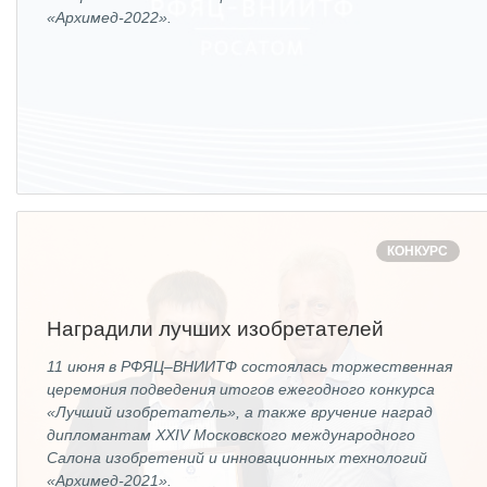
ОБРАЗОВАНИЕ/КАРЬЕРА
«Архимед-2022».
Будущим сотрудникам
СФТИ НИЯУ МИФИ
Спецкафедра УРФУ
Школа молодого специалиста
Новый Снежинск
КОНКУРС
Оформление анкетного материала РФЯЦ
- ВНИИТФ
Наградили лучших изобретателей
Профессиональное обучение
11 июня в РФЯЦ–ВНИИТФ состоялась торжественная
Практика для студентов
церемония подведения итогов ежегодного конкурса
«Лучший изобретатель», а также вручение наград
дипломантам XXIV Московского международного
Салона изобретений и инновационных технологий
«Архимед-2021».