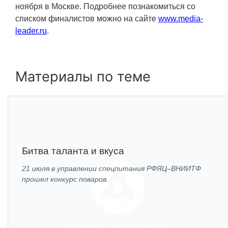
ноября в Москве. Подробнее познакомиться со
Технологии водородной энергетики
списком финалистов можно на сайте
www.media-
Цифровые продукты
leader.ru
.
Электротехника
Системы безопасности
Материалы по теме
Услуги
Прочая продукция
Испытательный центр ВЭИ
Битва таланта и вкуса
СОЦИАЛЬНАЯ ОТВЕТСТВЕННОСТЬ
21 июля в управлении спецпитания РФЯЦ–ВНИИТФ
прошел конкурс поваров.
Охрана окружающей среды
Программы по оздоровлению
Обеспечение жильем