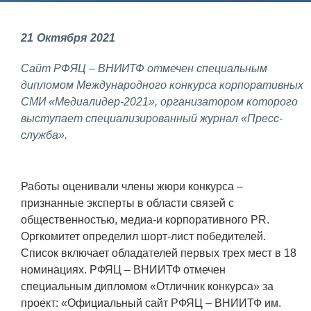
Фундаментальные и прикладные
21
Октября
2021
исследования
Сайт РФЯЦ – ВНИИТФ отмечен специальным
Газодинамические исследования
дипломом Международного конкурса корпоративных
Экспериментальная база
СМИ «Медиалидер-2021», организатором которого
выступает специализированный журнал «Пресс-
Космическая защита Земли
служба».
Забабахинские научные чтения
Семинар «Радиационная физика
Работы оценивали члены жюри конкурса –
металлов и сплавов»
признанные эксперты в области связей с
Аспирантура
общественностью, медиа-и корпоративного PR.
Оргкомитет определил шорт-лист победителей.
Премии молодым ученым
Список включает обладателей первых трех мест в 18
номинациях. РФЯЦ – ВНИИТФ отмечен
Интеллектуальная собственность
специальным дипломом «Отличник конкурса» за
Семинар «Моделирование технологий
проект: «Официальный сайт РФЯЦ – ВНИИТФ им.