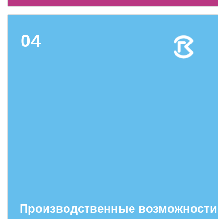
Социальная поддержка
Спорт и отдых
04
Санаторий-профилакторий
Высокая социальная эффективность
ВНИИТФ
Территория здоровья
ПРЕСС-ЦЕНТР
Новости ВНИИТФ
Новости отрасли
Книги
Производственные возможности