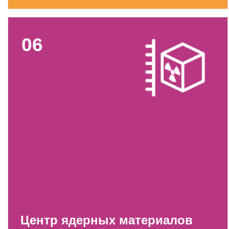
ОБРАЗОВАНИЕ/КАРЬЕРА
Будущим сотрудникам
06
СФТИ НИЯУ МИФИ
Спецкафедра УРФУ
Школа молодого специалиста
Новый Снежинск
Оформление анкетного материала РФЯЦ
- ВНИИТФ
Профессиональное обучение
Практика для студентов
Центр ядерных материалов