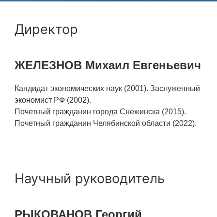
Фундаментальные и прикладные
Директор
исследования
Газодинамические исследования
ЖЕЛЕЗНОВ Михаил Евгеньевич
Экспериментальная база
Космическая защита Земли
Кандидат экономических наук (2001). Заслуженный
экономист РФ (2002).
Забабахинские научные чтения
​​​​​​​Почетный гражданин города Снежинска (2015).
Семинар «Радиационная физика
Почетный гражданин Челябинской области (2022).
металлов и сплавов»
Аспирантура
Премии молодым ученым
Научный руководитель
Интеллектуальная собственность
Семинар «Моделирование технологий
РЫКОВАНОВ Георгий