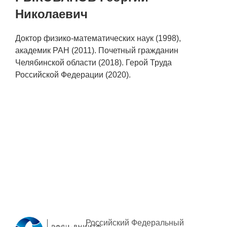
ЯТЦ»
Николаевич
Препринты
Доктор физико-математических наук (1998),
Зимняя школа по физике высоких
академик РАН (2011). Почетный гражданин
плотностей энергий
Челябинской области (2018). Герой Труда
Молодежная научно-техническая
Российской Федерации (2020).
конференция «Исследования.
Технологии. Развитие»
ПРОДУКЦИЯ И УСЛУГИ
ДПО и ПО (Дополнительное
профессиональное образование и
профессиональное обучение)
Лазерные технологии
Каталог гражданской продукции
Российский Федеральный