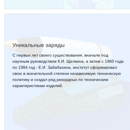
Технологии водородной энергетики
Цифровые продукты
Электротехника
Системы безопасности
Уникальные заряды
Услуги
С первых лет своего существования, вначале под
Прочая продукция
научным руководством К.И. Щелкина, а затем с 1960 года
по 1984 год - Е.И. Забабахина, институт сформировал
Испытательный центр ВЭИ
свою в значительной степени независимую техническую
политику и создал ряд рекордных по техническим
характеристикам изделий.
СОЦИАЛЬНАЯ ОТВЕТСТВЕННОСТЬ
Охрана окружающей среды
Программы по оздоровлению
Обеспечение жильем