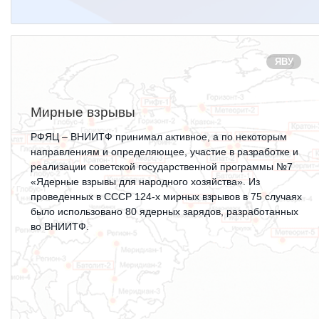
Социальная поддержка
Спорт и отдых
ЯВУ
Санаторий-профилакторий
Высокая социальная эффективность
Мирные взрывы
ВНИИТФ
РФЯЦ – ВНИИТФ принимал активное, а по некоторым
Территория здоровья
направлениям и определяющее, участие в разработке и
реализации советской государственной программы №7
«Ядерные взрывы для народного хозяйства». Из
ПРЕСС-ЦЕНТР
проведенных в СССР 124-х мирных взрывов в 75 случаях
было использовано 80 ядерных зарядов, разработанных
Новости ВНИИТФ
во ВНИИТФ.
Новости отрасли
Книги