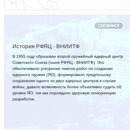
ПОСТАВЩИКАМ
Новости
Закупки
СНЕЖИНСК
Документы
История РФЯЦ - ВНИИТФ
Контроль и арбитраж
В 1955 году образован второй оружейный ядерный центр
Обучение
Советского Союза (ныне РФЯЦ - ВНИИТФ). Это
обеспечивало ускорение темпов работ по созданию
Контакты
ядерного оружия (ЯО), формировало предпосылку
сохранения одного из двух ядерных центров в случае
войны, давало возможность более объективно судить об
ПОСЕЩЕНИЕ ЗАТО
уровне ЯО, так как порождало здоровую конкуренцию
разработок.
ВЫСТАВКИ