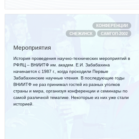
ЯТЦ»
Препринты
Зимняя школа по физике высоких
КОНФЕРЕНЦИИ
плотностей энергий
СНЕЖИНСК
САМГОП-2002
Молодежная научно-техническая
Мероприятия
конференция «Исследования.
Технологии. Развитие»
История проведения научно-технических мероприятий в
РФЯЦ – ВНИИТФ им. академ. Е.И. Забабахина
начинается с 1987 г., когда проходили Первые
Забабахинские научные чтения. В последующие годы
ПРОДУКЦИЯ И УСЛУГИ
ВНИИТФ не раз принимал гостей из разных уголков
страны и мира, организуя конференции и семинары по
ДПО и ПО (Дополнительное
самой различной тематике. Некоторые из них уже стали
профессиональное образование и
историей.
профессиональное обучение)
Лазерные технологии
Каталог гражданской продукции