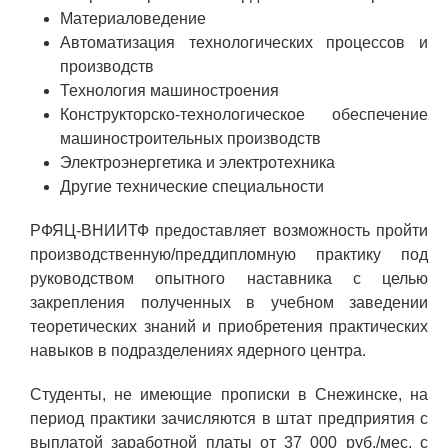
Технологии водородной энергетики
Материаловедение
Автоматизация технологических процессов и
Цифровые продукты
производств
Электротехника
Технология машиностроения
Конструкторско-технологическое обеспечение
Системы безопасности
машиностроительных производств
Электроэнергетика и электротехника
Услуги
Другие технические специальности
Прочая продукция
РФЯЦ-ВНИИТФ предоставляет возможность пройти
Испытательный центр ВЭИ
производственную/преддипломную практику под
руководством опытного наставника с целью
закрепления полученных в учебном заведении
СОЦИАЛЬНАЯ ОТВЕТСТВЕННОСТЬ
теоретических знаний и приобретения практических
навыков в подразделениях ядерного центра.
Охрана окружающей среды
Программы по оздоровлению
Студенты, не имеющие прописки в Снежинске, на
период практики зачисляются в штат предприятия с
Обеспечение жильем
выплатой заработной платы от 37 000 руб./мес. с