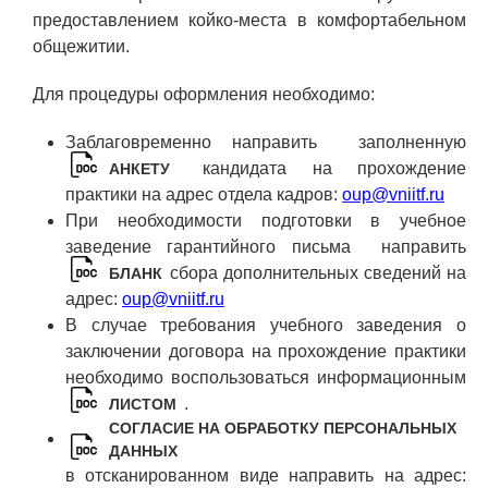
предоставлением койко-места в комфортабельном
Социальная поддержка
общежитии.
Спорт и отдых
Для процедуры оформления необходимо:
Санаторий-профилакторий
Заблаговременно направить заполненную
Высокая социальная эффективность
кандидата на прохождение
АНКЕТУ
ВНИИТФ
практики на адрес отдела кадров:
oup@vniitf.ru
Территория здоровья
При необходимости подготовки в учебное
заведение гарантийного письма направить
сбора дополнительных сведений на
БЛАНК
ПРЕСС-ЦЕНТР
адрес:
oup@vniitf.ru
В случае требования учебного заведения о
Новости ВНИИТФ
заключении договора на прохождение практики
Новости отрасли
необходимо воспользоваться информационным
.
ЛИСТОМ
Книги
СОГЛАСИЕ НА ОБРАБОТКУ ПЕРСОНАЛЬНЫХ
ДАННЫХ
в отсканированном виде направить на адрес: