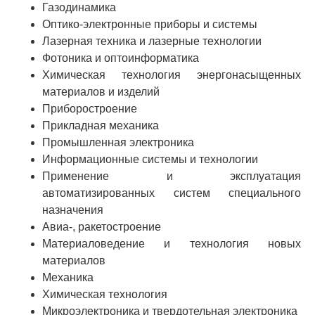
ЯТЦ»
Газодинамика
Оптико-электронные приборы и системы
Препринты
Лазерная техника и лазерные технологии
Зимняя школа по физике высоких
Фотоника и оптоинформатика
плотностей энергий
Химическая технология энергонасыщенных
материалов и изделий
Молодежная научно-техническая
Приборостроение
конференция «Исследования.
Прикладная механика
Технологии. Развитие»
Промышленная электроника
Информационные системы и технологии
Применение и эксплуатация
ПРОДУКЦИЯ И УСЛУГИ
автоматизированных систем специального
назначения
ДПО и ПО (Дополнительное
Авиа-, ракетостроение
профессиональное образование и
Материаловедение и технология новых
профессиональное обучение)
материалов
Лазерные технологии
Механика
Химическая технология
Каталог гражданской продукции
Микроэлектроника и твердотельная электроника