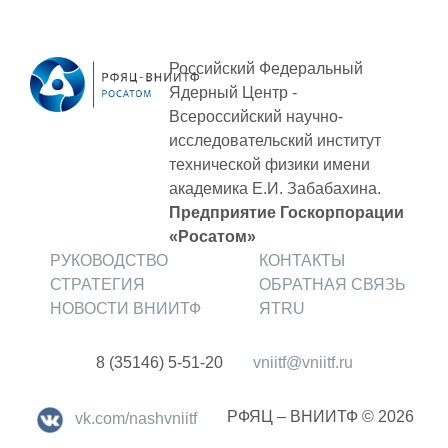
ОБРАЗОВАНИЕ/КАРЬЕРА
Будущим сотрудникам
Российский Федеральный
Ядерный Центр -
СФТИ НИЯУ МИФИ
Всероссийский научно-
Спецкафедра УРФУ
исследовательский институт
технической физики
имени
Школа молодого специалиста
академика Е.И. Забабахина.
Новый Снежинск
Предприятие Госкорпорации
«Росатом»
Оформление анкетного материала РФЯЦ
РУКОВОДСТВО
КОНТАКТЫ
- ВНИИТФ
СТРАТЕГИЯ
ОБРАТНАЯ СВЯЗЬ
НОВОСТИ ВНИИТФ
ЯТRU
Профессиональное обучение
Практика для студентов
8 (35146) 5-51-20
vniitf@vniitf.ru
РФЯЦ – ВНИИТФ © 2026
vk.com/nashvniitf