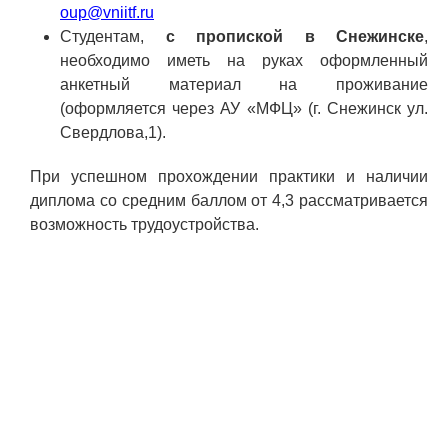
ПОСТАВЩИКАМ
oup@vniitf.ru
Студентам,
с пропиской в Снежинске
,
Новости
необходимо иметь на руках оформленный
анкетный материал на проживание
Закупки
(оформляется через АУ «МФЦ» (г. Снежинск ул.
Документы
Свердлова,1).
Контроль и арбитраж
При успешном прохождении практики и наличии
диплома со средним баллом от 4,3 рассматривается
Обучение
возможность трудоустройства.
Контакты
ПОСЕЩЕНИЕ ЗАТО
ВЫСТАВКИ