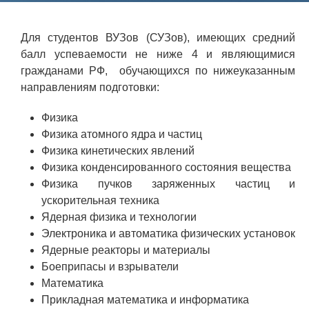
Фундаментальные и прикладные
Для студентов ВУЗов (СУЗов), имеющих средний
исследования
балл успеваемости не ниже 4 и являющимися
гражданами РФ, обучающихся по нижеуказанным
Газодинамические исследования
направлениям подготовки:
Экспериментальная база
Физика
Космическая защита Земли
Физика атомного ядра и частиц
Забабахинские научные чтения
Физика кинетических явлений
Физика конденсированного состояния вещества
Семинар «Радиационная физика
Физика пучков заряженных частиц и
металлов и сплавов»
ускорительная техника
Ядерная физика и технологии
Аспирантура
Электроника и автоматика физических установок
Премии молодым ученым
Ядерные реакторы и материалы
Боеприпасы и взрыватели
Интеллектуальная собственность
Математика
Семинар «Моделирование технологий
Прикладная математика и информатика