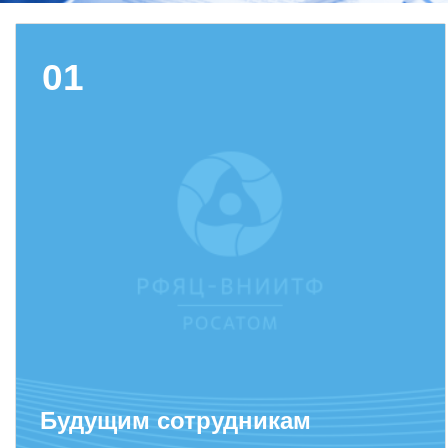
Фундаментальные и прикладные
01
исследования
Газодинамические исследования
Экспериментальная база
Космическая защита Земли
Забабахинские научные чтения
Семинар «Радиационная физика
металлов и сплавов»
Аспирантура
Премии молодым ученым
Интеллектуальная собственность
Будущим сотрудникам
Семинар «Моделирование технологий