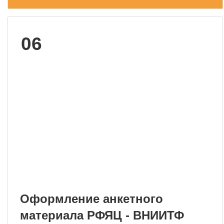
ОБРАЗОВАНИЕ/КАРЬЕРА
Будущим сотрудникам
06
СФТИ НИЯУ МИФИ
Спецкафедра УРФУ
Школа молодого специалиста
Новый Снежинск
Оформление анкетного материала РФЯЦ
- ВНИИТФ
Профессиональное обучение
Практика для студентов
Оформление анкетного
материала РФЯЦ - ВНИИТФ