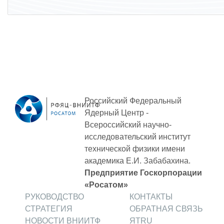
ЯТЦ»
Препринты
Зимняя школа по физике высоких
плотностей энергий
Молодежная научно-техническая
конференция «Исследования.
Технологии. Развитие»
Российский Федеральный
Ядерный Центр -
Всероссийский научно-
ПРОДУКЦИЯ И УСЛУГИ
исследовательский институт
технической физики
имени
ДПО и ПО (Дополнительное
академика Е.И. Забабахина.
профессиональное образование и
Предприятие Госкорпорации
профессиональное обучение)
«Росатом»
Лазерные технологии
РУКОВОДСТВО
КОНТАКТЫ
СТРАТЕГИЯ
ОБРАТНАЯ СВЯЗЬ
Каталог гражданской продукции
НОВОСТИ ВНИИТФ
ЯТRU