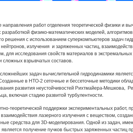
Аспирантура
Премии молодым ученым
 направления работ отделения теоретической физики и вы
Интеллектуальная собственность
с разработкой физико-математических моделей, алгоритмо
го решения с использованием суперкомпьютеров задач гид
Семинар «Моделирование технологий
 нейтронов, излучения и заряженных частиц, взаимодейств
ЯТЦ»
м, для исследования свойств материалов в экстремальных
Препринты
и сложных взрывчатых составов.
Зимняя школа по физике высоких
 сложнейших задач вычислительной гидродинамики являет
плотностей энергий
 Созданные в НТО-2 сеточные и бессеточные методики обл
Молодежная научно-техническая
вания развития неустойчивостей Рихтмайера-Мешкова, Ре
конференция «Исследования. Технологии.
ьца, включая стадию развитой турбулентности.
Развитие»
етно-теоретической поддержки экспериментальных работ,
 взаимодействия лазерного излучения с веществом, созда
ные средства для 3D-моделирования. Одной из задач, им
ПОСЕЩЕНИЕ ЗАТО
, является получение пучков быстрых заряженных частиц п