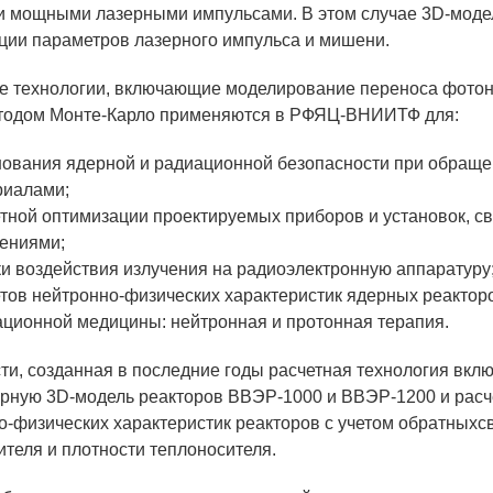
и мощными лазерными импульсами. В этом случае 3D-моде
ции параметров лазерного импульса и мишени.
ОБРАЗОВАНИЕ/КАРЬЕРА
е технологии, включающие моделирование переноса фотоно
тодом Монте-Карло применяются в РФЯЦ-ВНИИТФ для:
Будущим сотрудникам
СФТИ НИЯУ МИФИ
нования ядерной и радиационной безопасности при обраще
риалами;
Спецкафедра УРФУ
тной оптимизации проектируемых приборов и установок, 
чениями;
Школа молодого специалиста
и воздействия излучения на радиоэлектронную аппаратуру
Новый Снежинск
тов нейтронно-физических характеристик ядерных реактор
ционной медицины: нейтронная и протонная терапия.
Оформление анкетного материала РФЯЦ -
ВНИИТФ
сти, созданная в последние годы расчетная технология вк
Профессиональное обучение
рную 3D-модель реакторов ВВЭР-1000 и ВВЭР-1200 и расч
о-физических характеристик реакторов с учетом обратныхс
Практика для студентов
ителя и плотности теплоносителя.