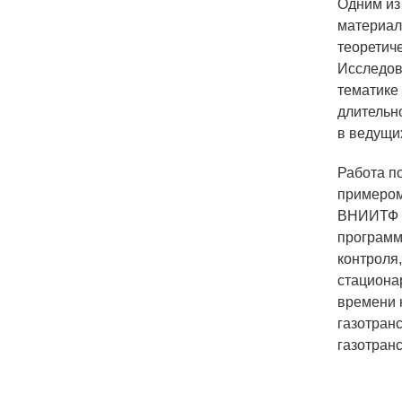
Одним из
материал
теоретич
Исследов
тематике
длительн
в ведущи
Работа п
примером
ВНИИТФ в
программ
контроля,
стациона
времени 
газотран
газотран