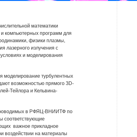
Системы безопасности
Услуги
числительной математики
Прочая продукция
в и компьютерных программ для
родинамики, физики плазмы,
Испытательный центр ВЭИ
ия лазерного излучения с
 условиях и моделирования
ПРЕСС-ЦЕНТР
ся моделирование турбулентных
Новости ВНИИТФ
адают возможностью прямого 3D-
лей-Тейлора и Кельвина-
Новости отрасли
Книги
 проводимых в РФЯЦ-ВНИИТФ по
ны соответствующие
еющих важное прикладное
ПОСТАВЩИКАМ
ри воздействии на материалы