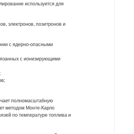
Новости
лирование используется для
Закупки
в, электронов, позитронов и
Документы
Контроль и арбитраж
нии с ядерно-опасными
Обучение
связанных с ионизирующими
Контакты
;
ов;
лючает полномасштабную
ет методом Монте-Карло
вязей по температуре топлива и