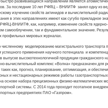
 быстро развивающихся направлений является атомистиче
ов. За последние 10 лет РФЯЦ – ВНИИТФ занял одну из ве
ескому изучению свойств актинидов и вычислительной ради
ания в этих направлениях имеют как сугубо прикладное зн
 РФЯЦ-ВНИИТФ, как, например, изменение свойств ядерно
ом самооблучении, так и фундаментальное значение. Резул
х профильных мировых журналах.
о численному моделированию магистрального транспорта п
 успешного применения научного потенциала и компетенц
 выпуске высокотехнологичной продукции гражданского н
но-вычислительный комплекс «Волна» предназначен для р
 таких как, прогноз, планирование, оптимизация, и обеспе
рных и нестационарных режимов работы газотранспортных
на основе набора прецизионных физико-математических м
спортной системы. С 2014 года проходит поэтапное внедре
спортных предприятиях ПАО «Газпром».