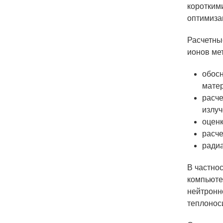
коротким
оптимиза
Расчетны
ионов ме
обос
мате
расче
излу
оценк
расче
радиа
В частно
компьюте
нейтронн
теплонос