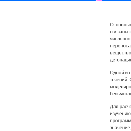
СОЦИАЛЬНАЯ ОТВЕТСТВЕННОСТЬ
Охрана окружающей среды
Основные
Программы по оздоровлению
связаны 
численно
Обеспечение жильем
переноса
Социальная поддержка
вещество
детонаци
Спорт и отдых
Одной из
Санаторий-профилакторий
течений.
Высокая социальная эффективность
моделиро
ВНИИТФ
Гельмгол
Территория здоровья
Для расч
изучению
программ
ВЫСТАВКИ
значение