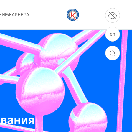
НИЕ/КАРЬЕРА
en
ПРОДУКЦИЯ И УСЛУГИ
ДПО и ПО (Дополнительное
ПОИСК
профессиональное образование и
профессиональное обучение)
Лазерные технологии
Каталог гражданской продукции
Технологии водородной энергетики
вания
Цифровые продукты
Электротехника