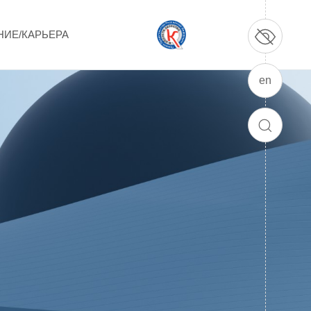
НИЕ/КАРЬЕРА
en
ПРОДУКЦИЯ И УСЛУГИ
ДПО и ПО (Дополнительное
ПОИСК
профессиональное образование и
профессиональное обучение)
Лазерные технологии
Каталог гражданской продукции
Технологии водородной энергетики
Цифровые продукты
Электротехника