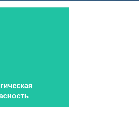
Аспирантура
Премии молодым ученым
Интеллектуальная собственность
Семинар «Моделирование технологий
ЯТЦ»
Препринты
Зимняя школа по физике высоких
плотностей энергий
гическая
Молодежная научно-техническая
асность
конференция «Исследования. Технологии.
Развитие»
ПОСЕЩЕНИЕ ЗАТО