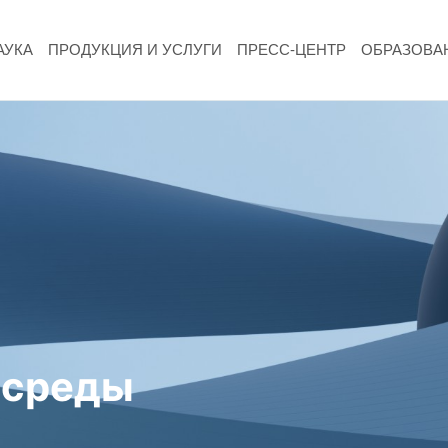
АУКА
ПРОДУКЦИЯ И УСЛУГИ
ПРЕСС-ЦЕНТР
ОБРАЗОВА
НАУКА
Фундаментальные и прикладные
исследования
Газодинамические исследования
Экспериментальная база
Космическая защита Земли
 среды
Забабахинские научные чтения
Семинар «Радиационная физика металлов
и сплавов»