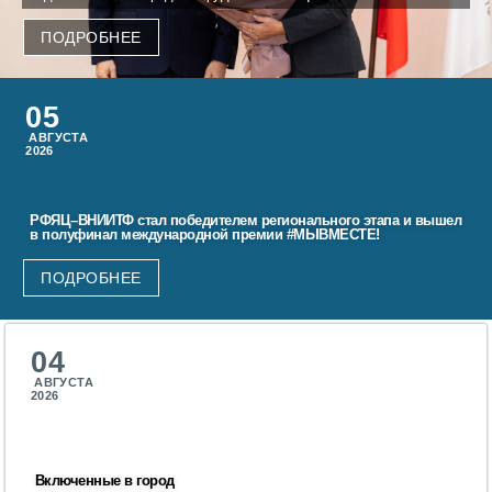
ПОДРОБНЕЕ
Фундаментальные и прикладные
исследования
05
Газодинамические исследования
АВГУСТА
2026
Экспериментальная база
Космическая защита Земли
РФЯЦ–ВНИИТФ стал победителем регионального этапа и вышел
в полуфинал международной премии #МЫВМЕСТЕ!
Забабахинские научные чтения
Семинар «Радиационная физика
ПОДРОБНЕЕ
металлов и сплавов»
Аспирантура
04
АВГУСТА
Премии молодым ученым
2026
Интеллектуальная собственность
Семинар «Моделирование технологий
Включенные в город