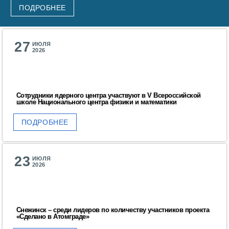
ПОДРОБНЕЕ
Социальная поддержка
Спорт и отдых
27
ИЮЛЯ
Санаторий-профилакторий
2026
Высокая социальная эффективность
ВНИИТФ
Сотрудники ядерного центра участвуют в V Всероссийской
Территория здоровья
школе Национального центра физики и математики
ПОДРОБНЕЕ
ПРЕСС-ЦЕНТР
Новости ВНИИТФ
23
ИЮЛЯ
2026
Новости отрасли
Книги
Снежинск – среди лидеров по количеству участников проекта
«Сделано в Атомграде»