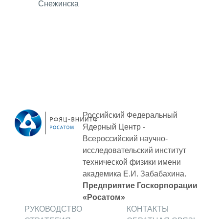
Снежинска
ОБРАЗОВАНИЕ/КАРЬЕРА
Будущим сотрудникам
СФТИ НИЯУ МИФИ
Спецкафедра УРФУ
Школа молодого специалиста
Новый Снежинск
Российский Федеральный
Оформление анкетного материала РФЯЦ
Ядерный Центр -
- ВНИИТФ
Всероссийский научно-
исследовательский институт
Профессиональное обучение
технической физики
имени
Практика для студентов
академика Е.И. Забабахина.
Предприятие Госкорпорации
«Росатом»
РУКОВОДСТВО
КОНТАКТЫ