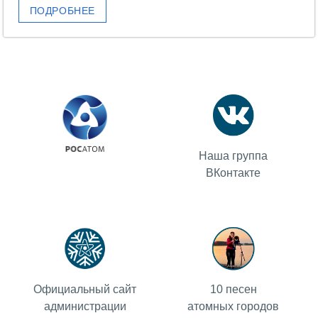
ПОСТАВЩИКАМ
ПОДРОБНЕЕ
Новости
Закупки
Документы
Контроль и арбитраж
Обучение
Наша группа
Контакты
ВКонтакте
ПОСЕЩЕНИЕ ЗАТО
ВЫСТАВКИ
Официальный сайт
10 песен
администрации
атомных городов