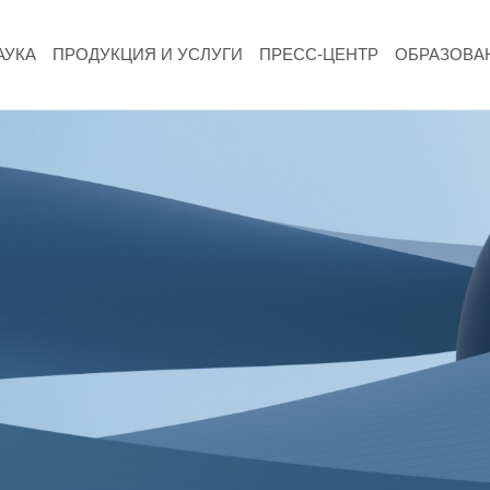
АУКА
ПРОДУКЦИЯ И УСЛУГИ
ПРЕСС-ЦЕНТР
ОБРАЗОВА
НАУКА
Фундаментальные и прикладные
исследования
Газодинамические исследования
Экспериментальная база
Космическая защита Земли
Забабахинские научные чтения
Семинар «Радиационная физика металлов
и сплавов»