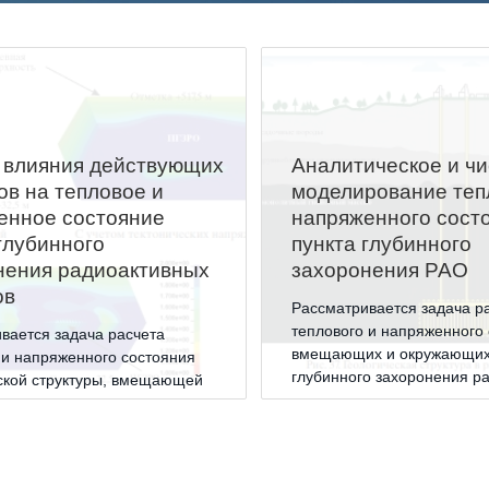
Аспирантура
Премии молодым ученым
Интеллектуальная собственность
Семинар «Моделирование технологий
 влияния действующих
Аналитическое и ч
ЯТЦ»
ов на тепловое и
моделирование теп
Препринты
енное состояние
напряженного сост
глубинного
пункта глубинного
Зимняя школа по физике высоких
нения радиоактивных
захоронения РАО
плотностей энергий
ов
Рассматривается задача р
Молодежная научно-техническая
теплового и напряженного
вается задача расчета
конференция «Исследования. Технологии.
вмещающих и окружающих
 и напряженного состояния
Развитие»
глубинного захоронения р
ской структуры, вмещающей
отходов гранитных пород.
бинного захоронения
вных отходов на участке
ий» Нижнеканского массива.
ПОСЕЩЕНИЕ ЗАТО