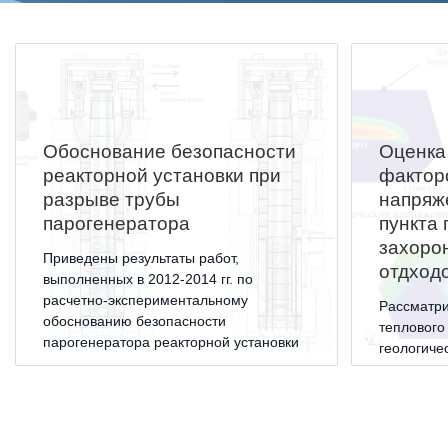
СОЦИАЛЬНАЯ ОТВЕТСТВЕННОСТЬ
Охрана окружающей среды
Программы по оздоровлению
Обеспечение жильем
Обоснование безопасности
Оценка
реакторной установки при
фактор
Социальная поддержка
разрыве трубы
напряж
Спорт и отдых
парогенератора
пункта 
захоро
Санаторий-профилакторий
Приведены результаты работ,
отдход
выполненных в 2012-2014 гг. по
Высокая социальная эффективность
расчетно-экспериментальному
Рассматри
ВНИИТФ
обоснованию безопасности
теплового
парогенератора реакторной установки
Территория здоровья
геологиче
типа БРЕСТ вследствие разрыва
пункт глу
теплообменной трубы в трубном пучке
радиоакти
парогенератора.
«Енисейск
ВЫСТАВКИ