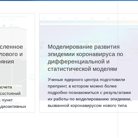
Системы безопасности
Услуги
Прочая продукция
Испытательный центр ВЭИ
исленное
Моделирование развития
лового и
эпидемии коронавируса по
ояния
дифференциальной и
ПРЕСС-ЦЕНТР
статистической моделям
Ученые ядерного центра подготовили
Новости ВНИИТФ
препринт, в котором можно более
асчета
Новости отрасли
подробно познакомиться с результатами
 состояний
их работы по моделированию эпидемии,
 пункт
Книги
вызванной коронавирусом нового типа
адиоактивных
SARS-Cov2.
ПОСТАВЩИКАМ