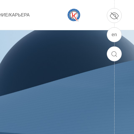
НИЕ/КАРЬЕРА
en
ПРОДУКЦИЯ И УСЛУГИ
ДПО и ПО (Дополнительное
ПОИСК
профессиональное образование и
профессиональное обучение)
Лазерные технологии
Каталог гражданской продукции
Технологии водородной энергетики
Цифровые продукты
Электротехника