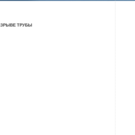
Системы безопасности
Услуги
АЗРЫВЕ ТРУБЫ
Прочая продукция
Испытательный центр ВЭИ
ПРЕСС-ЦЕНТР
Новости ВНИИТФ
Новости отрасли
Книги
ПОСТАВЩИКАМ