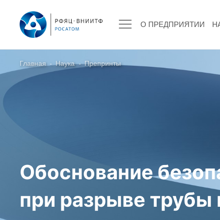
О ПРЕДПРИЯТИИ
Н
Главная
-
Наука
-
Препринты
О ПРЕДПРИЯТИИ
О РФЯЦ – ВНИИТФ
Руководство
Стратегия
История РФЯЦ – ВНИИТФ
Обоснование безоп
История филиала ВНИИТФ – ВЭИ
Контакты
при разрыве трубы