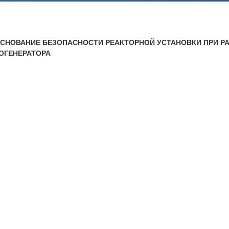
Аспирантура
Премии молодым ученым
СНОВАНИЕ БЕЗОПАСНОСТИ РЕАКТОРНОЙ УСТАНОВКИ ПРИ Р
Интеллектуальная собственность
ОГЕНЕРАТОРА
Семинар «Моделирование технологий
ЯТЦ»
Препринты
Зимняя школа по физике высоких
плотностей энергий
Молодежная научно-техническая
конференция «Исследования. Технологии.
Развитие»
ПОСЕЩЕНИЕ ЗАТО