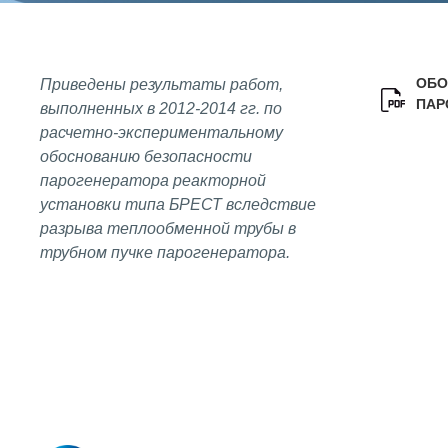
СОЦИАЛЬНАЯ ОТВЕТСТВЕННОСТЬ
Охрана окружающей среды
ОБО
Приведены результаты работ,
Программы по оздоровлению
ПАР
выполненных в 2012-2014 гг. по
расчетно-экспериментальному
Обеспечение жильем
обоснованию безопасности
Социальная поддержка
парогенератора реакторной
установки типа БРЕСТ вследствие
Спорт и отдых
разрыва теплообменной трубы в
Санаторий-профилакторий
трубном пучке парогенератора.
Высокая социальная эффективность
ВНИИТФ
Территория здоровья
ВЫСТАВКИ