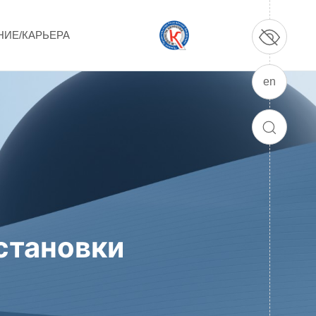
НИЕ/КАРЬЕРА
en
ПРОДУКЦИЯ И УСЛУГИ
ДПО и ПО (Дополнительное
ПОИСК
профессиональное образование и
профессиональное обучение)
Лазерные технологии
Каталог гражданской продукции
становки
Технологии водородной энергетики
Цифровые продукты
Электротехника