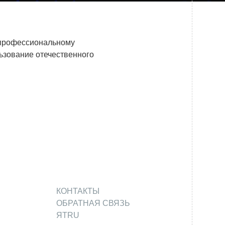
Системы безопасности
Услуги
профессиональному
Прочая продукция
зование отечественного
Испытательный центр ВЭИ
ПРЕСС-ЦЕНТР
Новости ВНИИТФ
Новости отрасли
Книги
КОНТАКТЫ
ОБРАТНАЯ СВЯЗЬ
ПОСТАВЩИКАМ
ЯТRU