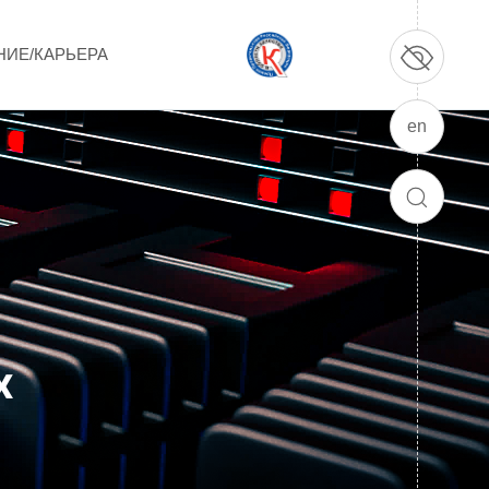
НИЕ/КАРЬЕРА
en
ПРОДУКЦИЯ И УСЛУГИ
ДПО и ПО (Дополнительное
ПОИСК
профессиональное образование и
профессиональное обучение)
Лазерные технологии
Каталог гражданской продукции
х
Технологии водородной энергетики
Цифровые продукты
Электротехника