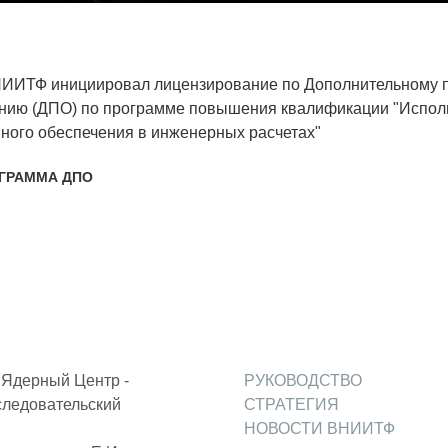
Аспирантура
Премии молодым ученым
ИТФ инициировал лицензирование по Дополнительному 
Интеллектуальная собственность
нию (ДПО) по программе повышения квалификации "Исполь
ного обеспечения в инженерных расчетах"
Семинар «Моделирование технологий
ЯТЦ»
ГРАММА ДПО
Препринты
Зимняя школа по физике высоких
плотностей энергий
Молодежная научно-техническая
конференция «Исследования. Технологии.
Развитие»
Ядерный Центр -
РУКОВОДСТВО
следовательский
СТРАТЕГИЯ
ПОСЕЩЕНИЕ ЗАТО
НОВОСТИ ВНИИТФ