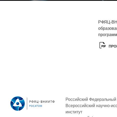
СОЦИАЛЬНАЯ ОТВЕТСТВЕННОСТЬ
Охрана окружающей среды
РФЯЦ-ВНИ
Программы по оздоровлению
образова
программ
Обеспечение жильем
Социальная поддержка
ПРО
Спорт и отдых
Санаторий-профилакторий
Высокая социальная эффективность
ВНИИТФ
Территория здоровья
Российский Федеральный 
Всероссийский научно-ис
ВЫСТАВКИ
институт