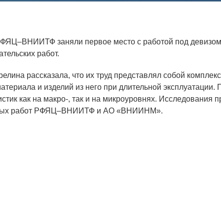
Аспирантура
Премии молодым ученым
ФЯЦ–ВНИИТФ заняли первое место с работой под девизом 
Интеллектуальная собственность
тельских работ.
Семинар «Моделирование технологий
релина рассказала, что их труд представлял собой комплек
ЯТЦ»
материала и изделий из него при длительной эксплуатации.
Препринты
стик как на макро-, так и на микроуровнях. Исследования 
ных работ РФЯЦ–ВНИИТФ и АО «ВНИИНМ».
Зимняя школа по физике высоких
плотностей энергий
Молодежная научно-техническая
конференция «Исследования. Технологии.
Развитие»
ПОСЕЩЕНИЕ ЗАТО