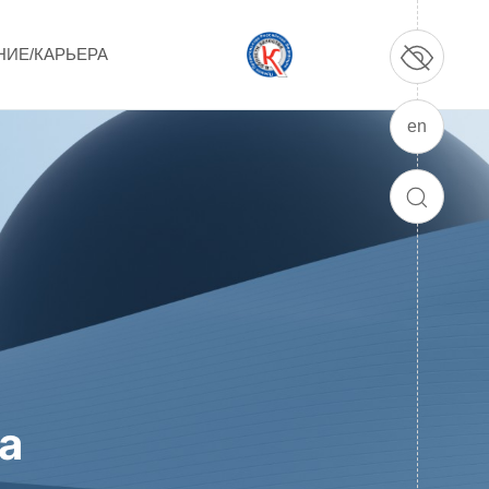
НИЕ/КАРЬЕРА
en
ПРОДУКЦИЯ И УСЛУГИ
ДПО и ПО (Дополнительное
ПОИСК
профессиональное образование и
профессиональное обучение)
Лазерные технологии
Каталог гражданской продукции
Технологии водородной энергетики
а
Цифровые продукты
Электротехника