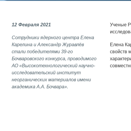
СОЦИАЛЬНАЯ ОТВЕТСТВЕННОСТЬ
Охрана окружающей среды
12
Февраля
2021
Ученые Р
Программы по оздоровлению
исследова
Сотрудники ядерного центра Елена
Обеспечение жильем
Карелина и Александр Журавлёв
Елена Ка
Социальная поддержка
стали победителями 39-го
свойств 
Бочваровского конкурса, проводимого
характери
Спорт и отдых
АО «Высокотехнологический научно-
совмест
исследовательский институт
Санаторий-профилакторий
неорганических материалов имени
Высокая социальная эффективность
академика А.А. Бочвара».
ВНИИТФ
Территория здоровья
ВЫСТАВКИ