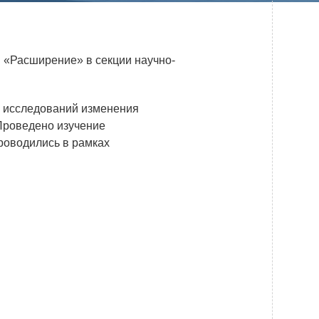
Системы безопасности
Услуги
«Расширение» в секции научно-
Прочая продукция
Испытательный центр ВЭИ
с исследований изменения
 Проведено изучение
проводились в рамках
ПРЕСС-ЦЕНТР
Новости ВНИИТФ
Новости отрасли
Книги
ПОСТАВЩИКАМ