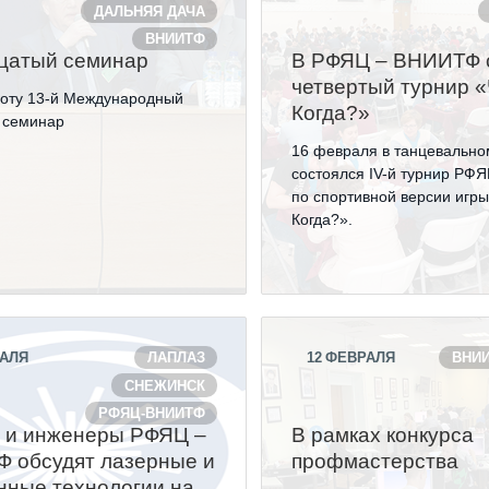
ДАЛЬНЯЯ ДАЧА
ВНИИТФ
цатый семинар
В РФЯЦ – ВНИИТФ 
четвертый турнир «
оту 13-й Международный
Когда?»
 семинар
16 февраля в танцевально
состоялся IV-й турнир Р
по спортивной версии игры
Когда?».
АЛЯ
ЛАПЛАЗ
12
ФЕВРАЛЯ
ВНИ
СНЕЖИНСК
РФЯЦ-ВНИИТФ
 и инженеры РФЯЦ –
В рамках конкурса
 обсудят лазерные и
профмастерства
нные технологии на