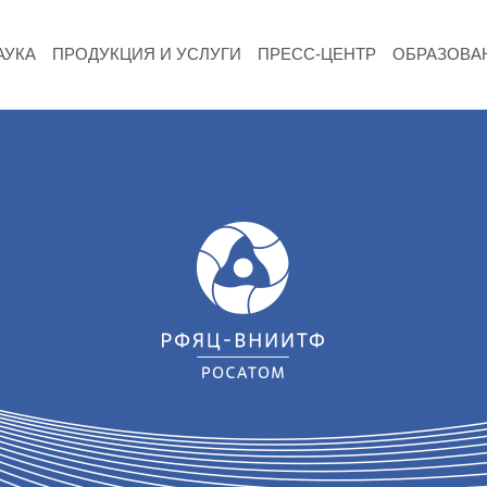
АУКА
ПРОДУКЦИЯ И УСЛУГИ
ПРЕСС-ЦЕНТР
ОБРАЗОВА
НАУКА
Фундаментальные и прикладные
исследования
Газодинамические исследования
Экспериментальная база
Космическая защита Земли
Забабахинские научные чтения
Семинар «Радиационная физика металлов
и сплавов»