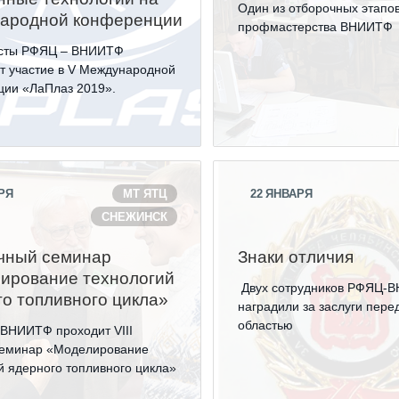
Один из отборочных этапо
ародной конференции
профмастерства ВНИИТФ
сты РФЯЦ – ВНИИТФ
 участие в V Международной
ции «ЛаПлаз 2019».
РЯ
МТ ЯТЦ
22
ЯНВАРЯ
СНЕЖИНСК
учный семинар
Знаки отличия
ирование технологий
Двух сотрудников РФЯЦ-
го топливного цикла»
наградили за заслуги пере
областью
ВНИИТФ проходит VIII
семинар «Моделирование
й ядерного топливного цикла»