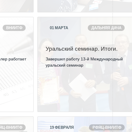
Новости
Закупки
Документы
ВНИИТФ
01
МАРТА
ДАЛЬНЯЯ ДАЧА
Контроль и арбитраж
Обучение
Уральский семинар. Итоги.
Контакты
лер работает
Завершил работу 13-й Международный
уральский семинар
ЯЦ-ВНИИТФ
19
ФЕВРАЛЯ
РФЯЦ-ВНИИТФ