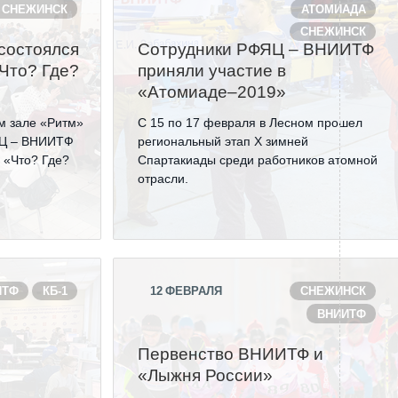
СНЕЖИНСК
АТОМИАДА
СНЕЖИНСК
состоялся
Сотрудники РФЯЦ – ВНИИТФ
Что? Где?
приняли участие в
«Атомиаде–2019»
м зале «Ритм»
С 15 по 17 февраля в Лесном прошел
ФЯЦ – ВНИИТФ
региональный этап Х зимней
 «Что? Где?
Спартакиады среди работников атомной
отрасли.
ИТФ
КБ-1
12
ФЕВРАЛЯ
СНЕЖИНСК
ВНИИТФ
Первенство ВНИИТФ и
«Лыжня России»