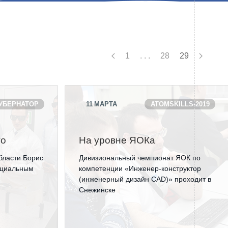
Системы безопасности
Услуги
Прочая продукция
1
. . .
28
29
Испытательный центр ВЭИ
УБЕРНАТОР
11
МАРТА
ATOMSKILLS-2019
ПРЕСС-ЦЕНТР
Новости ВНИИТФ
го
На уровне ЯОКа
Новости отрасли
бласти Борис
Дивизиональный чемпионат ЯОК по
ициальным
компетенции «Инженер-конструктор
Книги
(инженерный дизайн CAD)» проходит в
Снежинске
ПОСТАВЩИКАМ