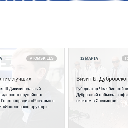
Аспирантура
Премии молодым ученым
Интеллектуальная собственность
Семинар «Моделирование технологий
ЯТЦ»
Препринты
А
ATOMSKILLS
12
МАРТА
Г
Зимняя школа по физике высоких
плотностей энергий
ание лучших
Визит Б. Дубровско
Молодежная научно-техническая
я III Дивизиональный
Губернатор Челябинской о
конференция «Исследования. Технологии.
 ядерного оружейного
Дубровский побывал с оф
Развитие»
 Госкорпорации «Росатом» в
визитом в Снежинске
 «Инженер-конструктор».
ПОСЕЩЕНИЕ ЗАТО