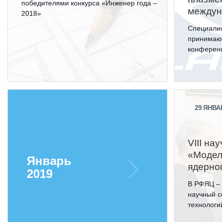
победителями конкурса «Инженер года –
междун
2018»
Специали
принимают
конферен
29
ЯНВА
VIII на
«Модел
Январь
ядерно
2019
В РФЯЦ – 
научный 
технологи