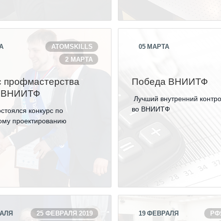
ОБРАЗОВАНИЕ/КАРЬЕРА
А
ATOMSKILLS
05
МАРТА
Будущим сотрудникам
2 МАРТА
СФТИ НИЯУ МИФИ
с профмастерства
Победа ВНИИТФ
Спецкафедра УРФУ
- ВНИИТФ
Лучший внутренний контро
Школа молодого специалиста
во ВНИИТФ
стоялся конкурс по
ому проектированию
Новый Снежинск
Оформление анкетного материала РФЯЦ -
ВНИИТФ
Профессиональное обучение
Практика для студентов
АЛЯ
25 ФЕВРАЛЯ 2019
19
ФЕВРАЛЯ
РФ