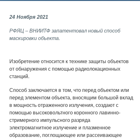
Фундаментальные и прикладные
24
Ноября
2021
исследования
РФЯЦ – ВНИИТФ запатентовал новый способ
Газодинамические исследования
маскировки объекта.
Экспериментальная база
Космическая защита Земли
Изобретение относится к технике защиты объектов
Забабахинские научные чтения
от обнаружения с помощью радиолокационных
станций.
Семинар «Радиационная физика
металлов и сплавов»
Способ заключается в том, что перед объектом или
перед элементом объекта, вносящим большой вклад
Аспирантура
в мощность отраженного излучения, создают с
Премии молодым ученым
помощью высоковольтного коронного лавинно-
стримерного импульсного разряда
Интеллектуальная собственность
электромагнитное излучение и плазменное
Семинар «Моделирование технологий
образование, поглощающее или рассеивающее