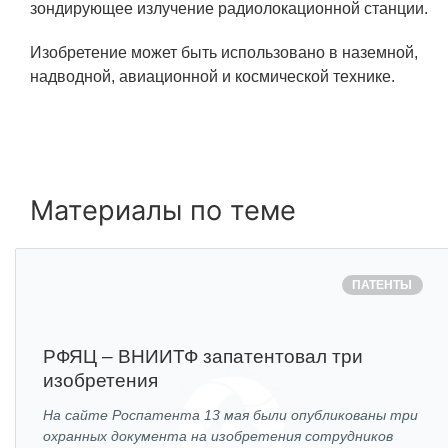
ЯТЦ»
зондирующее излучение радиолокационной станции.
Препринты
Изобретение может быть использовано в наземной,
надводной, авиационной и космической технике.
Зимняя школа по физике высоких
плотностей энергий
Молодежная научно-техническая
конференция «Исследования.
Технологии. Развитие»
Материалы по теме
ПРОДУКЦИЯ И УСЛУГИ
ПАТЕНТЫ
ДПО и ПО (Дополнительное
профессиональное образование и
профессиональное обучение)
РФЯЦ – ВНИИТФ запатентовал три
изобретения
Лазерные технологии
На сайте Роспатента 13 мая были опубликованы три
Каталог гражданской продукции
охранных документа на изобретения сотрудников