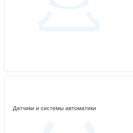
ОБРАЗОВАНИЕ/КАРЬЕРА
Будущим сотрудникам
СФТИ НИЯУ МИФИ
Спецкафедра УРФУ
Школа молодого специалиста
Новый Снежинск
Оформление анкетного материала РФЯЦ
- ВНИИТФ
Профессиональное обучение
Практика для студентов
Датчики и системы автоматики