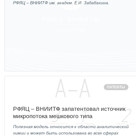
РФЯЦ – ВНИИТФ им. академ. Е.И. Забабахина.
Технологии водородной энергетики
Цифровые продукты
Электротехника
Системы безопасности
Услуги
Прочая продукция
Испытательный центр ВЭИ
ПАТЕНТЫ
СОЦИАЛЬНАЯ ОТВЕТСТВЕННОСТЬ
Охрана окружающей среды
РФЯЦ – ВНИИТФ запатентовал источник
микропотока мешкового типа
Программы по оздоровлению
Полезная модель относится к области аналитической
Обеспечение жильем
химии и может быть использована во всех сферах