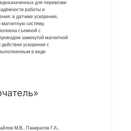
редназначенных для перевозки
надёжности работы и
ния: в датчике ускорения,
 магнитную систему,
полнена съемной с
проводом замкнутой магнитной
 действии ускорения с
 выполненным в виде
чатель»
айлов М.В., Панкратов Г.А.,