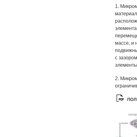
1. Микро
материал
располож
элемента
перемеще
массе, и
подвижны
с зазоро
элементы
2. Микро
ограничи
ПОЛ