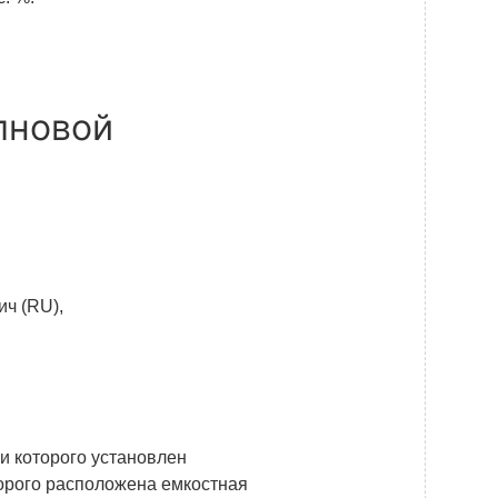
лновой
ч (RU),
и которого установлен
торого расположена емкостная