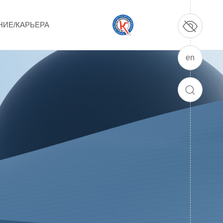
НИЕ/КАРЬЕРА
en
ПРОДУКЦИЯ И УСЛУГИ
ДПО и ПО (Дополнительное
ПОИСК
профессиональное образование и
профессиональное обучение)
Лазерные технологии
Каталог гражданской продукции
Технологии водородной энергетики
Цифровые продукты
Электротехника