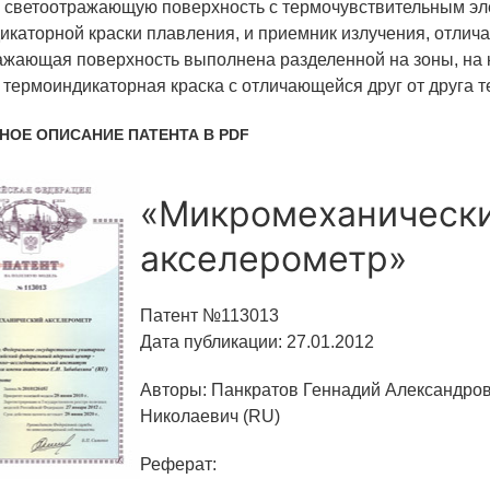
светоотражающую поверхность с термочувствительным эл
икаторной краски плавления, и приемник излучения, отлич
ажающая поверхность выполнена разделенной на зоны, на к
ОБРАЗОВАНИЕ/КАРЬЕРА
 термоиндикаторная краска с отличающейся друг от друга 
Будущим сотрудникам
НОЕ ОПИСАНИЕ ПАТЕНТА В PDF
СФТИ НИЯУ МИФИ
Спецкафедра УРФУ
«Микромеханическ
Школа молодого специалиста
акселерометр»
Новый Снежинск
Патент №113013
Оформление анкетного материала РФЯЦ -
Дата публикации: 27.01.2012
ВНИИТФ
Авторы: Панкратов Геннадий Александро
Профессиональное обучение
Николаевич (RU)
Практика для студентов
Реферат: