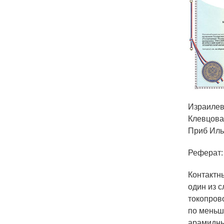
Израилев
Клевцова
Приб Иль
Реферат:
Контактн
один из 
токопров
по меньш
арамидны