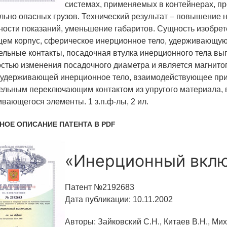
системах, применяемых в контейнерах, п
льно опасных грузов. Технический результат – повышение 
ности показаний, уменьшение габаритов. Сущность изобрете
ем корпус, сферическое инерционное тело, удерживающую
ельные контакты, посадочная втулка инерционного тела вы
стью изменения посадочного диаметра и является магнито
 удерживающей инерционное тело, взаимодействующее при
ельным переключающим контактом из упругого материала,
вающегося элементы. 1 з.п.ф-лы, 2 ил.
НОЕ ОПИСАНИЕ ПАТЕНТА В PDF
«Инерционный вклю
Патент №2192683
Дата публикации: 10.11.2002
Авторы: Зайковский С.Н., Китаев В.Н., Мих