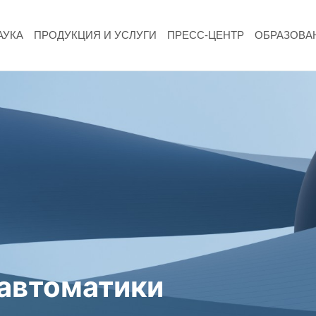
АУКА
ПРОДУКЦИЯ И УСЛУГИ
ПРЕСС-ЦЕНТР
ОБРАЗОВА
НАУКА
Фундаментальные и прикладные
исследования
Газодинамические исследования
Экспериментальная база
Космическая защита Земли
Забабахинские научные чтения
 автоматики
Семинар «Радиационная физика металлов
и сплавов»