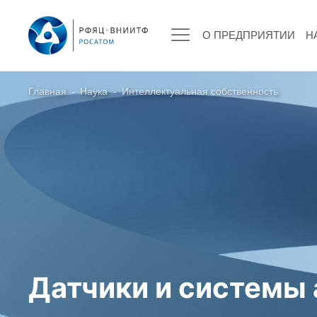
О ПРЕДПРИЯТИИ
Н
Главная
-
Наука
-
Интеллектуальная собственность
О ПРЕДПРИЯТИИ
О РФЯЦ – ВНИИТФ
Руководство
Стратегия
История РФЯЦ – ВНИИТФ
История филиала ВНИИТФ – ВЭИ
Контакты
Датчики и системы