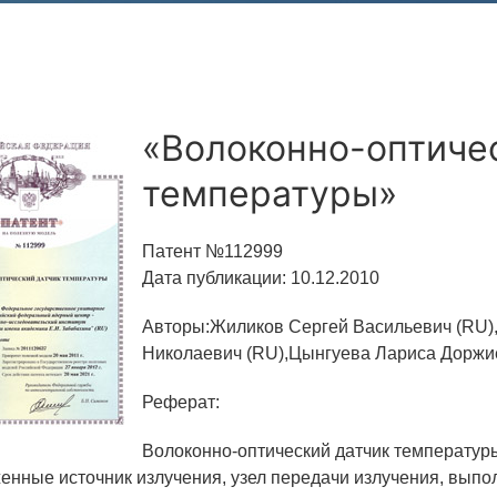
Аспирантура
Премии молодым ученым
Интеллектуальная собственность
«Волоконно-оптиче
Семинар «Моделирование технологий
ЯТЦ»
температуры»
Препринты
Патент №112999
Зимняя школа по физике высоких
Дата публикации: 10.12.2010
плотностей энергий
Авторы:Жиликов Сергей Васильевич (RU
Молодежная научно-техническая
Николаевич (RU),Цынгуева Лариса Доржи
конференция «Исследования. Технологии.
Развитие»
Реферат:
Волоконно-оптический датчик температур
ПОСЕЩЕНИЕ ЗАТО
енные источник излучения, узел передачи излучения, выпо