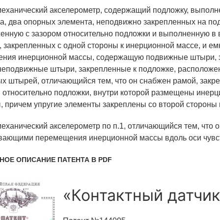
механический акселерометр, содержащий подложку, выполн
а, два опорных элемента, неподвижно закрепленных на по
енную с зазором относительно подложки и выполненную в в
, закрепленных с одной стороны к инерционной массе, и е
ния инерционной массы, содержащую подвижные штыри, 
 неподвижные штыри, закрепленные к подложке, расположе
х штырей, отличающийся тем, что он снабжен рамой, закр
м относительно подложки, внутри которой размещены инерц
, причем упругие элементы закреплены со второй стороны 
механический акселерометр по п.1, отличающийся тем, что 
вающими перемещения инерционной массы вдоль оси чувст
НОЕ ОПИСАНИЕ ПАТЕНТА В PDF
«Контактный датчик