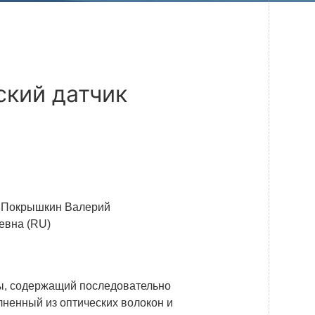
Системы безопасности
Услуги
Прочая продукция
ский датчик
Испытательный центр ВЭИ
ПРЕСС-ЦЕНТР
Новости ВНИИТФ
),Покрышкин Валерий
Новости отрасли
евна (RU)
Книги
ы, содержащий последовательно
ПОСТАВЩИКАМ
лненный из оптических волокон и