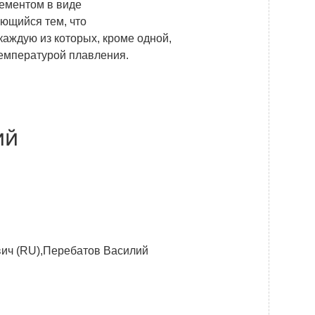
ементом в виде
Новости
ающийся тем, что
Закупки
аждую из которых, кроме одной,
температурой плавления.
Документы
Контроль и арбитраж
Обучение
ий
Контакты
вич (RU),Перебатов Василий