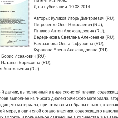
Патент №144095
Дата публикации: 10.08.2014
Авторы: Куликов Игорь Дмитриевич (RU),
Петроченко Олег Николаевич (RU),
Ягнаков Антон Александрович (RU),
Ведерникова Светлана Алексеевна (RU),
Рамазанова Ольга Гафуровна (RU),
Куранова Елена Александровна (RU),
 Борис Исаакович (RU),
 Наталья Борисовна (RU),
я Анатольевич (RU)
ый датчик, выполненный в виде слоистой пленки, содержащи
слоев выполнен из гибкого диэлектрического материала, вт
одящего материала, при этом слои собраны в пакет, отлича
ей мере, в один слой органопластика, содержащего наполни
х волокон и полимерное связующее в количестве 10-18 мас