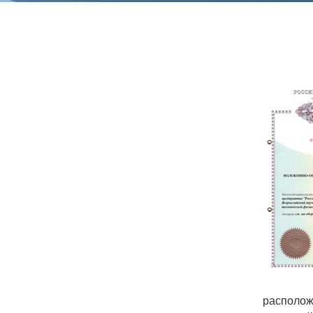
СОЦИАЛЬНАЯ ОТВЕТСТВЕННОСТЬ
Охрана окружающей среды
Программы по оздоровлению
Обеспечение жильем
Социальная поддержка
Спорт и отдых
Санаторий-профилакторий
Высокая социальная эффективность
ВНИИТФ
Территория здоровья
ВЫСТАВКИ
располож