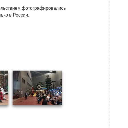
Новости
овольствием фотографировались
Закупки
ько в России,
Документы
Контроль и арбитраж
Обучение
Контакты