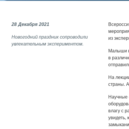
СОЦИАЛЬНАЯ ОТВЕТСТВЕННОСТЬ
Охрана окружающей среды
28
Декабря
2021
Всеросси
Программы по оздоровлению
мероприя
Новогодний праздник сопроводили
из экспе
Обеспечение жильем
увлекательным экспериментом.
Социальная поддержка
Малыши в
в различн
Спорт и отдых
отправили
Санаторий-профилакторий
На лекции
Высокая социальная эффективность
страны. 
ВНИИТФ
Научные 
Территория здоровья
оборудов
влагу с 
увидеть, 
ВЫСТАВКИ
замыкани