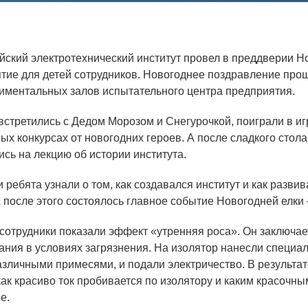
Аспирантура
Премии молодым ученым
йский электротехнический институт провел в преддверии Н
Интеллектуальная собственность
тие для детей сотрудников. Новогоднее поздравление про
риментальных залов испытательного центра предприятия.
Семинар «Моделирование технологий
ЯТЦ»
стретились с Дедом Морозом и Снегурочкой, поиграли в иг
Препринты
ых конкурсах от новогодних героев. А после сладкого стол
сь на лекцию об истории института.
Зимняя школа по физике высоких
плотностей энергий
 ребята узнали о том, как создавался институт и как разви
А после этого состоялось главное событие Новогодней елк
Молодежная научно-техническая
конференция «Исследования. Технологии.
сотрудники показали эффект «утренняя роса». Он заключае
Развитие»
ания в условиях загрязнения. На изолятор нанесли специа
различными примесями, и подали электричество. В результ
как красиво ток пробивается по изолятору и каким красочн
ПОСЕЩЕНИЕ ЗАТО
е.