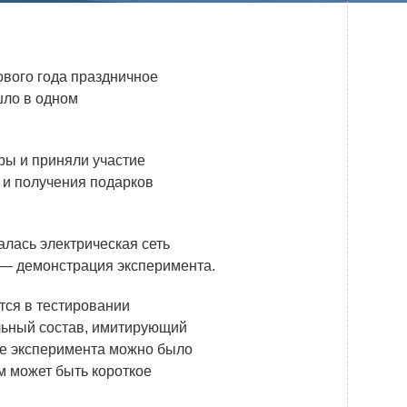
Системы безопасности
Услуги
ового года праздничное
Прочая продукция
шло в одном
Испытательный центр ВЭИ
ры и приняли участие
а и получения подарков
ПРЕСС-ЦЕНТР
Новости ВНИИТФ
валась электрическая сеть
и — демонстрация эксперимента.
Новости отрасли
Книги
тся в тестировании
льный состав, имитирующий
ате эксперимента можно было
ым может быть короткое
ПОСТАВЩИКАМ