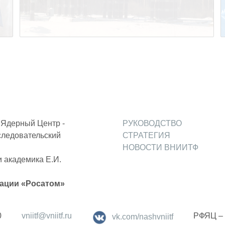
Ядерный Центр -
РУКОВОДСТВО
следовательский
СТРАТЕГИЯ
НОВОСТИ ВНИИТФ
 академика Е.И.
ации «Росатом»
0
vniitf@vniitf.ru
РФЯЦ –
vk.com/nashvniitf