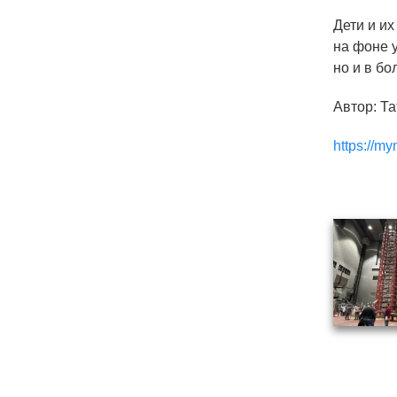
Дети и и
на фоне у
но и в бо
Автор: Т
https://my