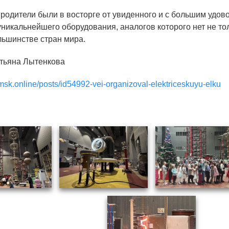
х родители были в восторге от увиденного и с большим уд
никальнейшего оборудования, аналогов которого нет не тол
ОБРАЗОВАНИЕ/КАРЬЕРА
льшинстве стран мира.
Будущим сотрудникам
атьяна Лытенкова
СФТИ НИЯУ МИФИ
msk.online/posts/id54992-vei-organizoval-elektriceskuyu-elku
Спецкафедра УРФУ
Школа молодого специалиста
Новый Снежинск
Оформление анкетного материала РФЯЦ -
ВНИИТФ
Профессиональное обучение
Практика для студентов