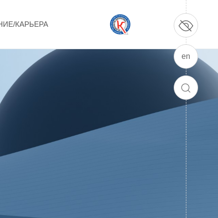
НИЕ/КАРЬЕРА
en
ПРОДУКЦИЯ И УСЛУГИ
ДПО и ПО (Дополнительное
ПОИСК
профессиональное образование и
профессиональное обучение)
Лазерные технологии
Каталог гражданской продукции
Технологии водородной энергетики
Цифровые продукты
Электротехника