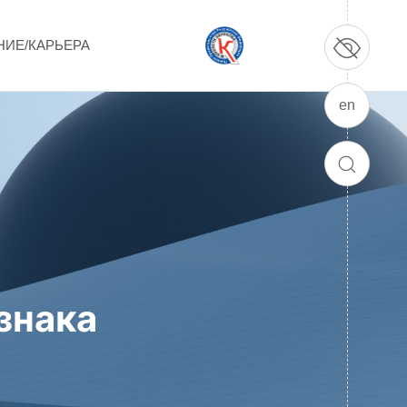
НИЕ/КАРЬЕРА
en
ПРОДУКЦИЯ И УСЛУГИ
ДПО и ПО (Дополнительное
ПОИСК
профессиональное образование и
профессиональное обучение)
Лазерные технологии
Каталог гражданской продукции
знака
Технологии водородной энергетики
Цифровые продукты
Электротехника