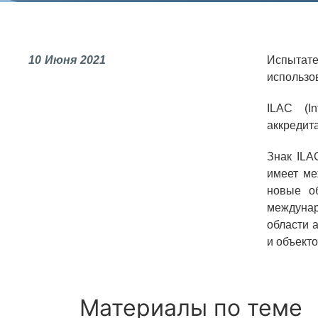
СОЦИАЛЬНАЯ ОТВЕТСТВЕННОСТЬ
Охрана окружающей среды
10
Июня
2021
Испытате
Программы по оздоровлению
использо
Обеспечение жильем
ILAC (In
Социальная поддержка
аккредит
Спорт и отдых
Знак ILA
имеет ме
Санаторий-профилакторий
новые об
Высокая социальная эффективность
междунар
ВНИИТФ
области 
и объект
Территория здоровья
Материалы по теме
ВЫСТАВКИ