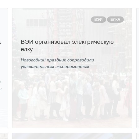
ОБРАЗОВАНИЕ/КАРЬЕРА
ВЭИ
ЕЛКА
Будущим сотрудникам
а
ВЭИ организовал электрическую
СФТИ НИЯУ МИФИ
елку
Спецкафедра УРФУ
Новогодний праздник сопроводили
увлекательным экспериментом.
Школа молодого специалиста
Новый Снежинск
Ф
и
Оформление анкетного материала РФЯЦ -
ВНИИТФ
Профессиональное обучение
Практика для студентов