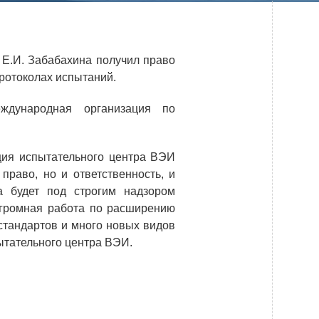
Системы безопасности
Услуги
.И. Забабахина получил право
Прочая продукция
ротоколах испытаний.
Испытательный центр ВЭИ
 Международная организация по
ПРЕСС-ЦЕНТР
ция испытательного центра ВЭИ
право, но и ответственность, и
Новости ВНИИТФ
а будет под строгим надзором
огромная работа по расширению
Новости отрасли
стандартов и много новых видов
Книги
ытательного центра ВЭИ.
ПОСТАВЩИКАМ