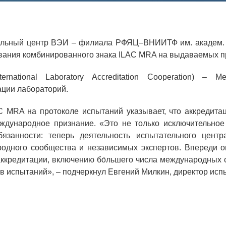
Аспирантура
Премии молодым ученым
льный центр ВЭИ – филиала РФЯЦ–ВНИИТФ им. академ. Е
Интеллектуальная собственность
вания комбинированного знака ILAC MRA на выдаваемых п
Семинар «Моделирование технологий
ternational Laboratory Accreditation Cooperation) –
ЯТЦ»
ации лабораторий.
Препринты
C MRA на протоколе испытаний указывает, что аккредита
Зимняя школа по физике высоких
ждународное признание. «Это не только исключительное 
плотностей энергий
язанности: теперь деятельность испытательного центр
одного сообщества и независимых экспертов. Впереди 
Молодежная научно-техническая
аккредитации, включению бо́льшего числа международных 
конференция «Исследования. Технологии.
ов испытаний», – подчеркнул Евгений Милкин, директор исп
Развитие»
ПОСЕЩЕНИЕ ЗАТО