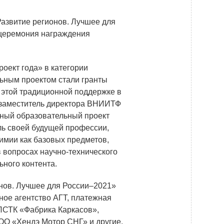
Новости
Развитие регионов. Лучшее для
Закупки
 церемония награждения
Документы
Контроль и арбитраж
ект года» в категории
ьным проектом стали гранты
Обучение
 этой традиционной поддержке в
Контакты
 заместитель директора ВНИИТФ
нный образовательный проект
ь своей будущей профессии,
имии как базовых предметов,
 вопросах научно-технического
ного контента.
нов. Лучшее для России–2021»
ое агентство АГТ, платежная
ЛСТК «Фабрика Каркасов»,
ОО «Хендэ Мотор СНГ» и другие.