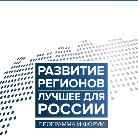
Аспирантура
Премии молодым ученым
Интеллектуальная собственность
Семинар «Моделирование технологий
ЯТЦ»
Препринты
Зимняя школа по физике высоких
плотностей энергий
Молодежная научно-техническая
конференция «Исследования. Технологии.
Развитие»
ПОСЕЩЕНИЕ ЗАТО