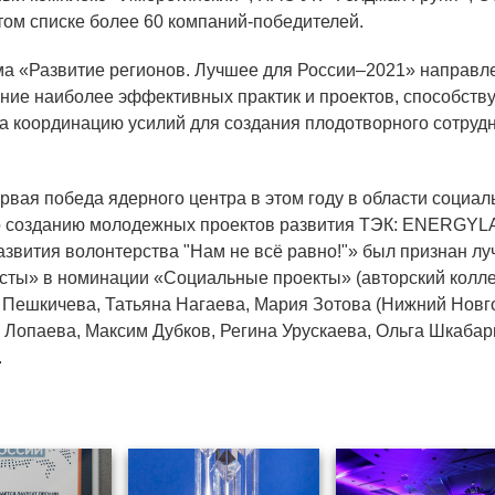
этом списке более 60 компаний-победителей.
а «Развитие регионов. Лучшее для России–2021» направл
ние наиболее эффективных практик и проектов, способств
на координацию усилий для создания плодотворного сотрудн
рвая победа ядерного центра в этом году в области социал
о созданию молодежных проектов развития ТЭК: ENERGYL
азвития волонтерства "Нам не всё равно!"» был признан л
сты» в номинации «Социальные проекты» (авторский колле
Пешкичева, Татьяна Нагаева, Мария Зотова (Нижний Новго
 Лопаева, Максим Дубков, Регина Урускаева, Ольга Шкабар
.