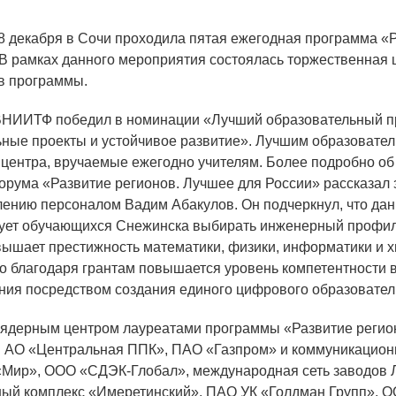
18 декабря в Сочи проходила пятая ежегодная программа «
ОБРАЗОВАНИЕ/КАРЬЕРА
 В рамках данного мероприятия состоялась торжественная
в программы.
Будущим сотрудникам
НИИТФ победил в номинации «Лучший образовательный про
СФТИ НИЯУ МИФИ
ные проекты и устойчивое развитие». Лучшим образовател
 центра, вручаемые ежегодно учителям. Более подробно об
Спецкафедра УРФУ
орума «Развитие регионов. Лучшее для России» рассказал
Школа молодого специалиста
лению персоналом Вадим Абакулов. Он подчеркнул, что да
ует обучающихся Снежинска выбирать инженерный профил
Новый Снежинск
вышает престижность математики, физики, информатики и х
Оформление анкетного материала РФЯЦ -
го благодаря грантам повышается уровень компетентности в
ВНИИТФ
ния посредством создания единого цифрового образователь
Профессиональное обучение
 ядерным центром лауреатами программы «Развитие регио
Практика для студентов
 АО «Центральная ППК», ПАО «Газпром» и коммуникационн
«Мир», ООО «СДЭК-Глобал», международная сеть заводов 
ный комплекс «Имеретинский», ПАО УК «Голдман Групп», О