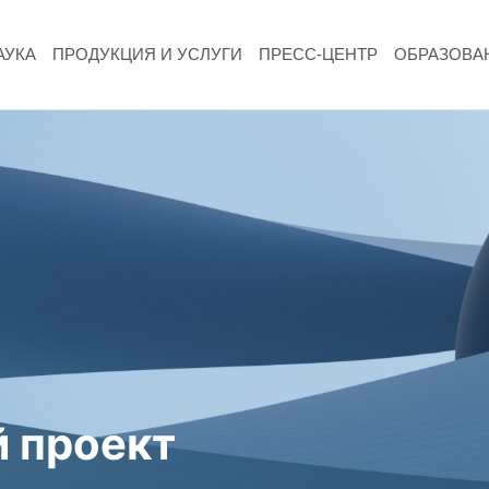
АУКА
ПРОДУКЦИЯ И УСЛУГИ
ПРЕСС-ЦЕНТР
ОБРАЗОВА
НАУКА
Фундаментальные и прикладные
исследования
Газодинамические исследования
Экспериментальная база
Космическая защита Земли
Забабахинские научные чтения
 проект
Семинар «Радиационная физика металлов
и сплавов»