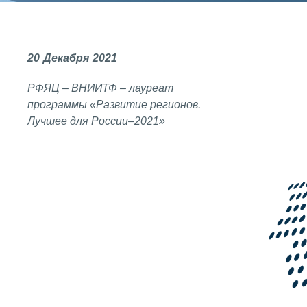
СОЦИАЛЬНАЯ ОТВЕТСТВЕННОСТЬ
Охрана окружающей среды
20
Декабря
2021
Программы по оздоровлению
РФЯЦ – ВНИИТФ – лауреат
Обеспечение жильем
программы «Развитие регионов.
Социальная поддержка
Лучшее для России–2021»
Спорт и отдых
Санаторий-профилакторий
Высокая социальная эффективность
ВНИИТФ
Территория здоровья
ВЫСТАВКИ