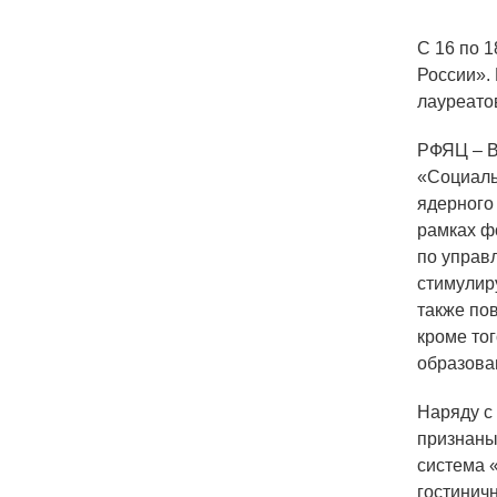
С 16 по 
России».
лауреато
РФЯЦ – В
«Социаль
ядерного
рамках ф
по управ
стимулир
также по
кроме то
образова
Наряду с
признаны
система 
гостинич