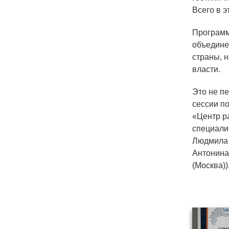
Всего в 
Программ
объедине
страны, 
власти.
Это не пе
сессии п
«Центр р
специали
Людмила 
Антонина
(Москва))