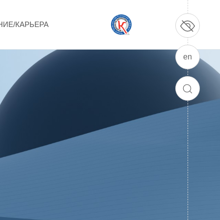
НИЕ/КАРЬЕРА
en
ПРОДУКЦИЯ И УСЛУГИ
ДПО и ПО (Дополнительное
ПОИСК
профессиональное образование и
профессиональное обучение)
Лазерные технологии
Каталог гражданской продукции
Технологии водородной энергетики
Цифровые продукты
Электротехника