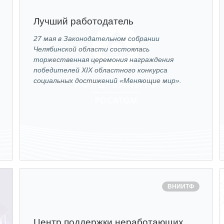
Лучший работодатель
ОБРАЗОВАНИЕ/КАРЬЕРА
27 мая в Законодательном собрании
Челябинской области состоялась
Будущим сотрудникам
торжественная церемония награждения
победителей XIX областного конкурса
СФТИ НИЯУ МИФИ
социальных достижений «Меняющие мир».
Спецкафедра УРФУ
Школа молодого специалиста
Новый Снежинск
Оформление анкетного материала РФЯЦ -
ВНИИТФ
Профессиональное обучение
ВНИИТФ
Практика для студентов
Центр поддержки неработающих