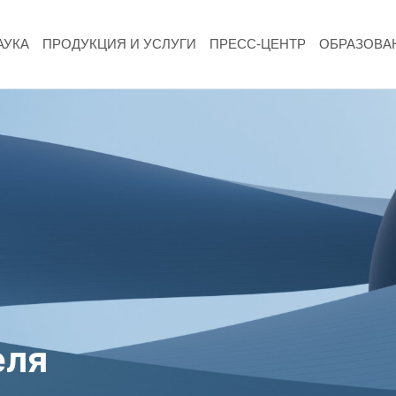
АУКА
ПРОДУКЦИЯ И УСЛУГИ
ПРЕСС-ЦЕНТР
ОБРАЗОВА
НАУКА
Фундаментальные и прикладные
исследования
Газодинамические исследования
Экспериментальная база
Космическая защита Земли
Забабахинские научные чтения
еля
Семинар «Радиационная физика металлов
и сплавов»