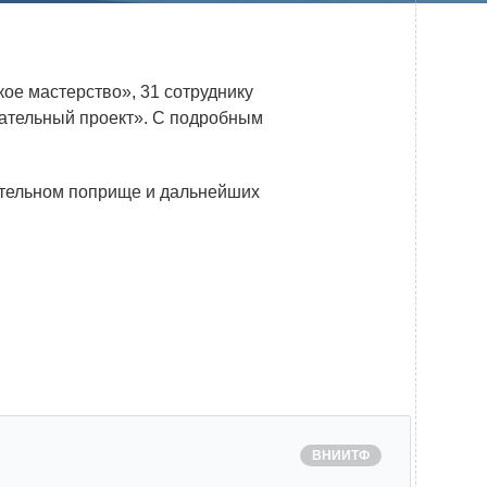
Системы безопасности
Услуги
ое мастерство», 31 сотруднику
Прочая продукция
вательный проект». С подробным
Испытательный центр ВЭИ
ательном поприще и дальнейших
ПРЕСС-ЦЕНТР
Новости ВНИИТФ
Новости отрасли
Книги
ПОСТАВЩИКАМ
ВНИИТФ