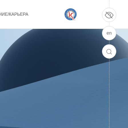
НИЕ/КАРЬЕРА
en
ПРОДУКЦИЯ И УСЛУГИ
ДПО и ПО (Дополнительное
ПОИСК
профессиональное образование и
профессиональное обучение)
Лазерные технологии
Каталог гражданской продукции
Технологии водородной энергетики
Цифровые продукты
Электротехника