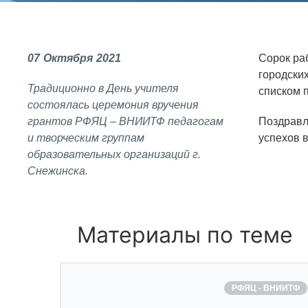
СОЦИАЛЬНАЯ ОТВЕТСТВЕННОСТЬ
Охрана окружающей среды
07
Октября
2021
Сорок ра
Программы по оздоровлению
городски
Традиционно в День учителя
списком 
Обеспечение жильем
состоялась церемония вручения
Социальная поддержка
грантов РФЯЦ – ВНИИТФ педагогам
Поздравл
и творческим группам
успехов в
Спорт и отдых
образовательных организаций г.
Снежинска.
Санаторий-профилакторий
Высокая социальная эффективность
ВНИИТФ
Материалы по теме
Территория здоровья
РФЯЦ - ВНИИТФ
ВЫСТАВКИ