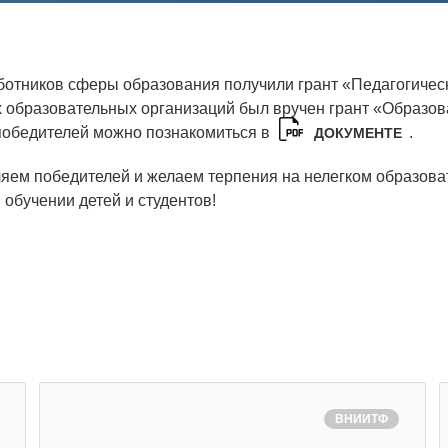
Аспирантура
Премии молодым ученым
ботников сферы образования получили грант «Педагогическ
Интеллектуальная собственность
х образовательных организаций был вручен грант «Образо
победителей можно познакомиться в
.
ДОКУМЕНТЕ
Семинар «Моделирование технологий
ЯТЦ»
яем победителей и желаем терпения на нелегком образов
Препринты
 обучении детей и студентов!
Зимняя школа по физике высоких
плотностей энергий
Молодежная научно-техническая
конференция «Исследования. Технологии.
Развитие»
ВНИИТФ
ПОСЕЩЕНИЕ ЗАТО