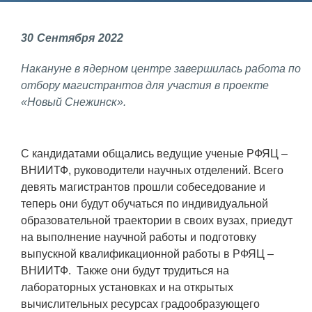
Фундаментальные и прикладные
30
Сентября
2022
исследования
Накануне в ядерном центре завершилась работа по
Газодинамические исследования
отбору магистрантов для участия в проекте
Экспериментальная база
«Новый Снежинск».
Космическая защита Земли
Забабахинские научные чтения
С кандидатами общались ведущие ученые РФЯЦ –
ВНИИТФ, руководители научных отделений. Всего
Семинар «Радиационная физика
девять магистрантов прошли собеседование и
металлов и сплавов»
теперь они будут обучаться по индивидуальной
Аспирантура
образовательной траектории в своих вузах, приедут
на выполнение научной работы и подготовку
Премии молодым ученым
выпускной квалификационной работы в РФЯЦ –
ВНИИТФ. Также они будут трудиться на
Интеллектуальная собственность
лабораторных установках и на открытых
Семинар «Моделирование технологий
вычислительных ресурсах градообразующего