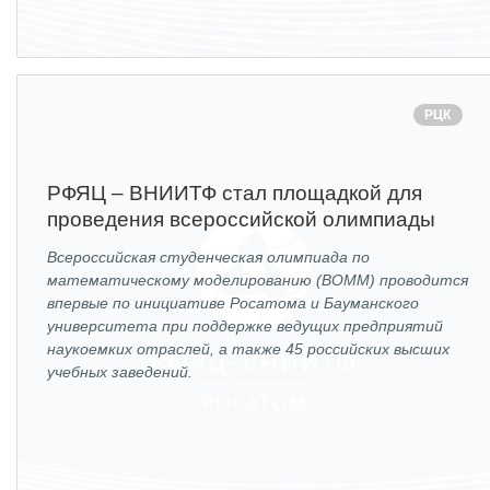
ПОСТАВЩИКАМ
Новости
Закупки
РЦК
Документы
Контроль и арбитраж
РФЯЦ – ВНИИТФ стал площадкой для
проведения всероссийской олимпиады
Обучение
Всероссийская студенческая олимпиада по
Контакты
математическому моделированию (ВОММ) проводится
впервые по инициативе Росатома и Бауманского
университета при поддержке ведущих предприятий
ПОСЕЩЕНИЕ ЗАТО
наукоемких отраслей, а также 45 российских высших
учебных заведений.
ВЫСТАВКИ