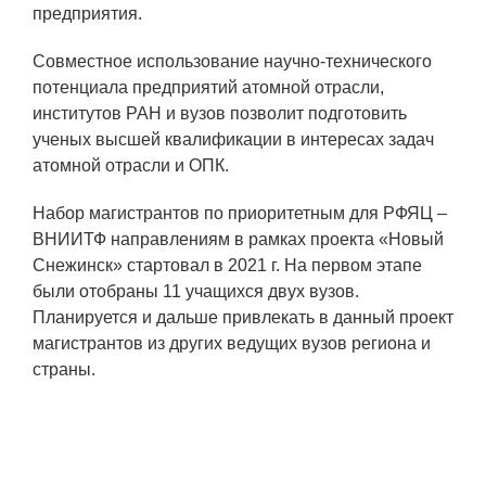
ЯТЦ»
предприятия.
Препринты
Cовместное использование научно-технического
Зимняя школа по физике высоких
потенциала предприятий атомной отрасли,
плотностей энергий
институтов РАН и вузов позволит подготовить
ученых высшей квалификации в интересах задач
Молодежная научно-техническая
атомной отрасли и ОПК.
конференция «Исследования.
Технологии. Развитие»
Набор магистрантов по приоритетным для РФЯЦ –
ВНИИТФ направлениям в рамках проекта «Новый
Снежинск» стартовал в 2021 г. На первом этапе
ПРОДУКЦИЯ И УСЛУГИ
были отобраны 11 учащихся двух вузов.
Планируется и дальше привлекать в данный проект
ДПО и ПО (Дополнительное
магистрантов из других ведущих вузов региона и
профессиональное образование и
страны.
профессиональное обучение)
Лазерные технологии
Каталог гражданской продукции