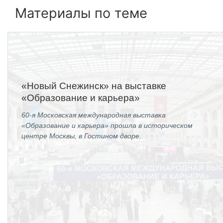
Технологии водородной энергетики
Материалы по теме
Цифровые продукты
Электротехника
Системы безопасности
Услуги
«Новый Снежинск» на выставке
«Образование и карьера»
Прочая продукция
60-я Московская международная выставка
Испытательный центр ВЭИ
«Образование и карьера» прошла в историческом
центре Москвы, в Гостином дворе.
СОЦИАЛЬНАЯ ОТВЕТСТВЕННОСТЬ
Охрана окружающей среды
Программы по оздоровлению
Обеспечение жильем