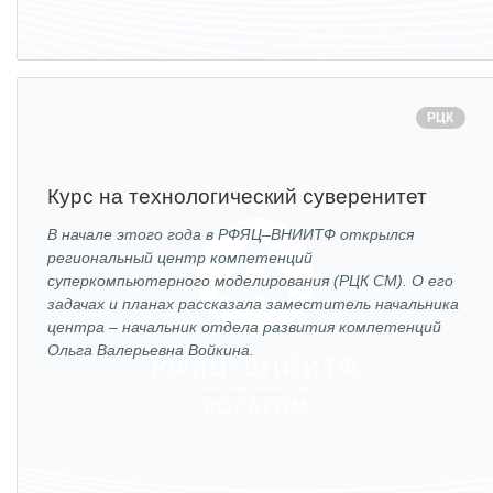
ОБРАЗОВАНИЕ/КАРЬЕРА
Будущим сотрудникам
СФТИ НИЯУ МИФИ
РЦК
Спецкафедра УРФУ
Школа молодого специалиста
Курс на технологический суверенитет
Новый Снежинск
В начале этого года в РФЯЦ–ВНИИТФ открылся
региональный центр компетенций
Оформление анкетного материала РФЯЦ
суперкомпьютерного моделирования (РЦК СМ). О его
- ВНИИТФ
задачах и планах рассказала заместитель начальника
центра – начальник отдела развития компетенций
Профессиональное обучение
Ольга Валерьевна Войкина.
Практика для студентов