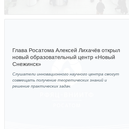
Социальная поддержка
Спорт и отдых
Санаторий-профилакторий
Высокая социальная эффективность
ВНИИТФ
Глава Росатома Алексей Лихачёв открыл
Территория здоровья
новый образовательный центр «Новый
Снежинск»
Слушатели инновационного научного центра смогут
ПРЕСС-ЦЕНТР
совмещать получение теоретических знаний и
решение практических задач.
Новости ВНИИТФ
Новости отрасли
Книги