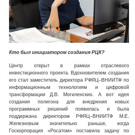
ЯТЦ»
Препринты
Зимняя школа по физике высоких
плотностей энергий
Молодежная научно-техническая
конференция «Исследования.
Кто был инициатором создания РЦК?
Технологии. Развитие»
Центр открыт в рамках отраслевого
инвестиционного проекта. Вдохновителем создания
ПРОДУКЦИЯ И УСЛУГИ
его стал заместитель директора РФЯЦ–ВНИИТФ по
информационным технологиям и цифровой
ДПО и ПО (Дополнительное
трансформации Д.В. Могиленских. А вот идея
профессиональное образование и
создания полигона для внедрения новых
профессиональное обучение)
программных решений появилась и была
поддержана директором РФЯЦ–ВНИИТФ М.Е.
Лазерные технологии
Железновым значительно раньше, когда
Каталог гражданской продукции
Госкорпорация «Росатом» поставила задачу по