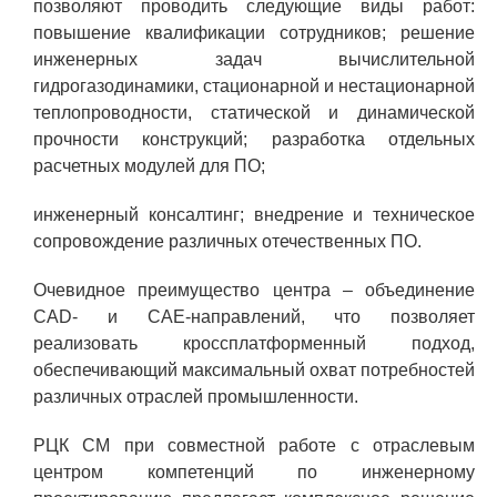
ПОСТАВЩИКАМ
позволяют проводить следующие виды работ:
повышение квалификации сотрудников; решение
Новости
инженерных задач вычислительной
гидрогазодинамики, стационарной и нестационарной
Закупки
теплопроводности, статической и динамической
прочности конструкций; разработка отдельных
Документы
расчетных модулей для ПО;
Контроль и арбитраж
инженерный консалтинг; внедрение и техническое
Обучение
сопровождение различных отечественных ПО.
Контакты
Очевидное преимущество центра – объединение
CAD- и CAE-направлений, что позволяет
ПОСЕЩЕНИЕ ЗАТО
реализовать кроссплатформенный подход,
обеспечивающий максимальный охват потребностей
различных отраслей промышленности.
ВЫСТАВКИ
РЦК СМ при совместной работе с отраслевым
центром компетенций по инженерному