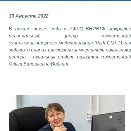
Фундаментальные и прикладные
10
Августа
2022
исследования
В начале этого года в РФЯЦ–ВНИИТФ открылся
Газодинамические исследования
региональный центр компетенций
Экспериментальная база
суперкомпьютерного моделирования (РЦК СМ). О его
задачах и планах рассказала заместитель начальника
Космическая защита Земли
центра – начальник отдела развития компетенций
Забабахинские научные чтения
Ольга Валерьевна Войкина.
Семинар «Радиационная физика
металлов и сплавов»
Аспирантура
Премии молодым ученым
Интеллектуальная собственность
Семинар «Моделирование технологий