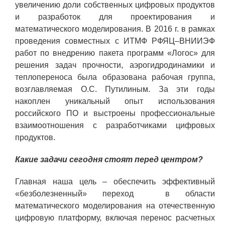
увеличению доли собственных цифровых продуктов
Технологии водородной энергетики
и разработок для проектирования и
Цифровые продукты
математического моделирования. В 2016 г. в рамках
проведения совместных с ИТМФ РФЯЦ–ВНИИЭФ
Электротехника
работ по внедрению пакета программ «Логос» для
Системы безопасности
решения задач прочности, аэрогидродинамики и
теплопереноса была образована рабочая группа,
Услуги
возглавляемая О.С. Путилиным. За эти годы
накоплен уникальный опыт использования
Прочая продукция
российского ПО и выстроены профессиональные
Испытательный центр ВЭИ
взаимоотношения с разработчиками цифровых
продуктов.
СОЦИАЛЬНАЯ ОТВЕТСТВЕННОСТЬ
Какие задачи сегодня стоят перед центром?
Охрана окружающей среды
Главная наша цель – обеспечить эффективный
«безболезненный» переход в области
Программы по оздоровлению
математического моделирования на отечественную
Обеспечение жильем
цифровую платформу, включая перенос расчетных