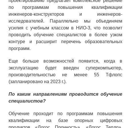
проектированию предлагает комплексное решение
ОБРАЗОВАНИЕ/КАРЬЕРА
по программам повышения квалификации
инженеров-конструкторов и инженеров-
Будущим сотрудникам
исследователей. Параллельно мы объединяем
усилия с учебным классом в НИО-3, что позволит
СФТИ НИЯУ МИФИ
проводить обучение специалистов в более узком
Спецкафедра УРФУ
контуре и расширит перечень образовательных
программ.
Школа молодого специалиста
Новый Снежинск
Еще больше возможностей появится, когда в
эксплуатацию будет введен суперкомпьютер,
Оформление анкетного материала РФЯЦ
производительностью не менее 55 Тфлопс
- ВНИИТФ
(запланировано на 2023 г.).
Профессиональное обучение
По каким направлениям проводится обучение
Практика для студентов
специалистов?
Обучение проходит по программам повышения
квалификации на базе опорных цифровых
продуктов «Логос Прочность», «Логос Тепло»,