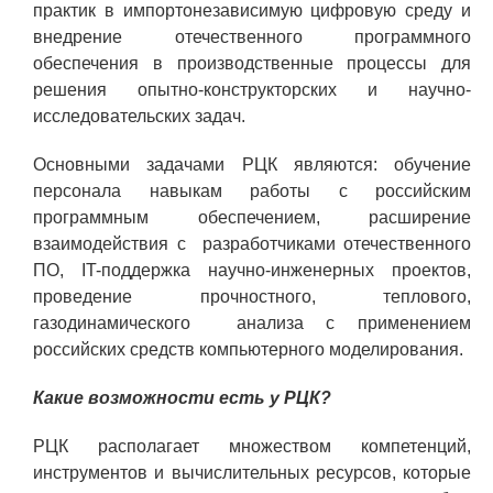
практик в импортонезависимую цифровую среду и
Социальная поддержка
внедрение отечественного программного
Спорт и отдых
обеспечения в производственные процессы для
решения опытно-конструкторских и научно-
Санаторий-профилакторий
исследовательских задач.
Высокая социальная эффективность
Основными задачами РЦК являются: обучение
ВНИИТФ
персонала навыкам работы с российским
Территория здоровья
программным обеспечением, расширение
взаимодействия с разработчиками отечественного
ПО, IT-поддержка научно-инженерных проектов,
ПРЕСС-ЦЕНТР
проведение прочностного, теплового,
газодинамического анализа с применением
Новости ВНИИТФ
российских средств компьютерного моделирования.
Новости отрасли
Какие возможности есть у РЦК?
Книги
РЦК располагает множеством компетенций,
инструментов и вычислительных ресурсов, которые