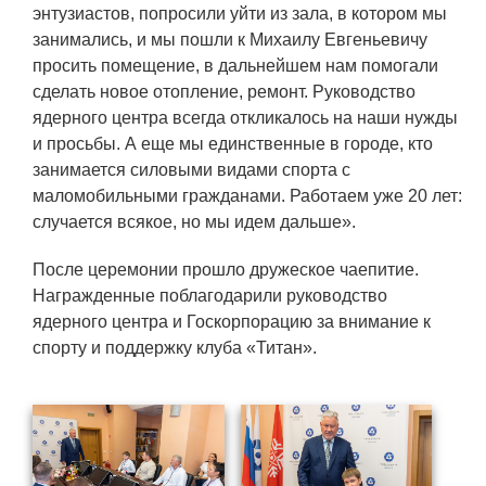
энтузиастов, попросили уйти из зала, в котором мы
Технологии водородной энергетики
занимались, и мы пошли к Михаилу Евгеньевичу
Цифровые продукты
просить помещение, в дальнейшем нам помогали
сделать новое отопление, ремонт. Руководство
Электротехника
ядерного центра всегда откликалось на наши нужды
Системы безопасности
и просьбы. А еще мы единственные в городе, кто
занимается силовыми видами спорта с
Услуги
маломобильными гражданами. Работаем уже 20 лет:
Прочая продукция
случается всякое, но мы идем дальше».
Испытательный центр ВЭИ
После церемонии прошло дружеское чаепитие.
Награжденные поблагодарили руководство
ядерного центра и Госкорпорацию за внимание к
СОЦИАЛЬНАЯ ОТВЕТСТВЕННОСТЬ
спорту и поддержку клуба «Титан».
Охрана окружающей среды
Программы по оздоровлению
Обеспечение жильем