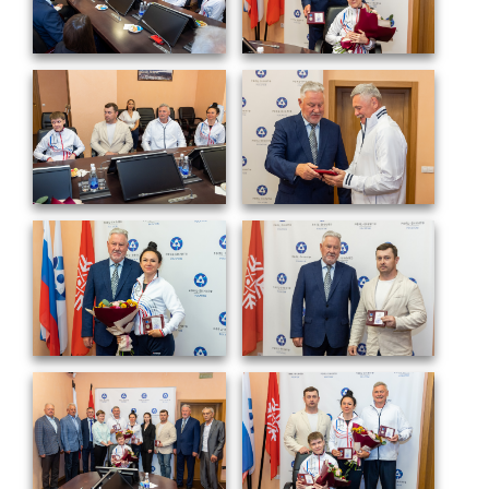
Социальная поддержка
Спорт и отдых
Санаторий-профилакторий
Высокая социальная эффективность
ВНИИТФ
Территория здоровья
ПРЕСС-ЦЕНТР
Новости ВНИИТФ
Новости отрасли
Книги