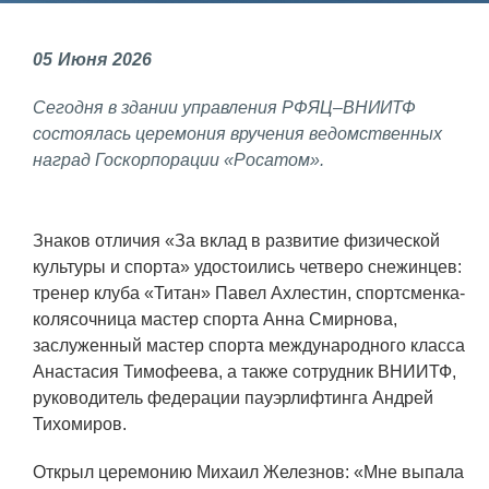
Фундаментальные и прикладные
05
Июня
2026
исследования
Сегодня в здании управления РФЯЦ–ВНИИТФ
Газодинамические исследования
состоялась церемония вручения ведомственных
Экспериментальная база
наград Госкорпорации «Росатом».
Космическая защита Земли
Забабахинские научные чтения
Знаков отличия «За вклад в развитие физической
культуры и спорта» удостоились четверо снежинцев:
Семинар «Радиационная физика
тренер клуба «Титан» Павел Ахлестин, спортсменка-
металлов и сплавов»
колясочница мастер спорта Анна Смирнова,
Аспирантура
заслуженный мастер спорта международного класса
Анастасия Тимофеева, а также сотрудник ВНИИТФ,
Премии молодым ученым
руководитель федерации пауэрлифтинга Андрей
Тихомиров.
Интеллектуальная собственность
Семинар «Моделирование технологий
Открыл церемонию Михаил Железнов: «Мне выпала