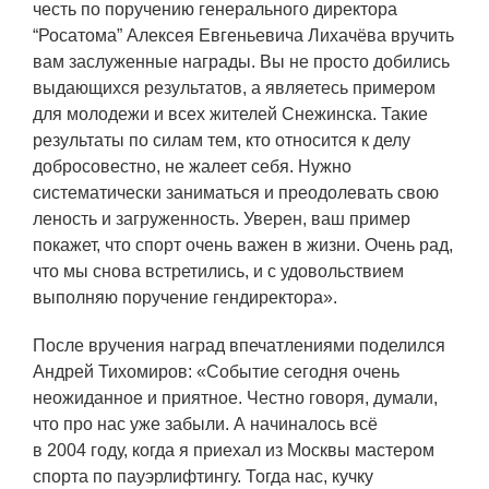
ЯТЦ»
честь по поручению генерального директора
“Росатома” Алексея Евгеньевича Лихачёва вручить
Препринты
вам заслуженные награды. Вы не просто добились
Зимняя школа по физике высоких
выдающихся результатов, а являетесь примером
плотностей энергий
для молодежи и всех жителей Снежинска. Такие
результаты по силам тем, кто относится к делу
Молодежная научно-техническая
добросовестно, не жалеет себя. Нужно
конференция «Исследования.
систематически заниматься и преодолевать свою
Технологии. Развитие»
леность и загруженность. Уверен, ваш пример
покажет, что спорт очень важен в жизни. Очень рад,
что мы снова встретились, и с удовольствием
ПРОДУКЦИЯ И УСЛУГИ
выполняю поручение гендиректора».
ДПО и ПО (Дополнительное
После вручения наград впечатлениями поделился
профессиональное образование и
Андрей Тихомиров: «Событие сегодня очень
профессиональное обучение)
неожиданное и приятное. Честно говоря, думали,
Лазерные технологии
что про нас уже забыли. А начиналось всё
в 2004 году, когда я приехал из Москвы мастером
Каталог гражданской продукции
спорта по пауэрлифтингу. Тогда нас, кучку