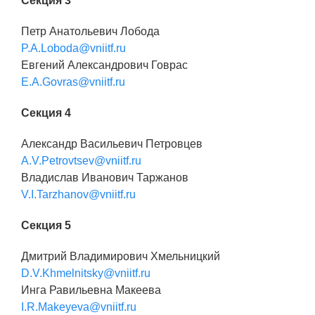
Секция 3
Петр Анатольевич Лобода
P.A.Loboda@vniitf.ru
Евгений Александрович Говрас
E.A.Govras@vniitf.ru
Секция 4
Александр Васильевич Петровцев
A.V.Petrovtsev@vniitf.ru
Владислав Иванович Таржанов
V.I.Tarzhanov@vniitf.ru
Секция 5
Дмитрий Владимирович Хмельницкий
D.V.Khmelnitsky@vniitf.ru
Инга Равильевна Макеева
I.R.Makeyeva@vniitf.ru