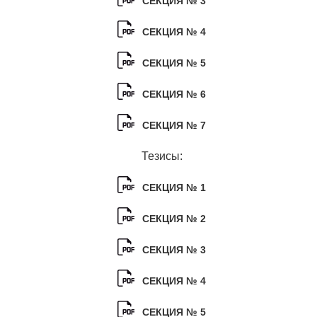
СЕКЦИЯ № 3
ЯТЦ»
Препринты
СЕКЦИЯ № 4
Зимняя школа по физике высоких
СЕКЦИЯ № 5
плотностей энергий
СЕКЦИЯ № 6
Молодежная научно-техническая
конференция «Исследования.
СЕКЦИЯ № 7
Технологии. Развитие»
Тезисы:
ПРОДУКЦИЯ И УСЛУГИ
СЕКЦИЯ № 1
ДПО и ПО (Дополнительное
СЕКЦИЯ № 2
профессиональное образование и
профессиональное обучение)
СЕКЦИЯ № 3
Лазерные технологии
СЕКЦИЯ № 4
Каталог гражданской продукции
СЕКЦИЯ № 5