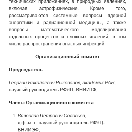
технических приложениях, в природных явлениях,
ОБРАЗОВАНИЕ/КАРЬЕРА
включая астрофизические. Кроме того,
рассматриваются системные вопросы ядерной
Будущим сотрудникам
энергетики и радиационной медицины, а также
СФТИ НИЯУ МИФИ
вопросы математического моделирования
отдельных процессов и сложных явлений, в том
Спецкафедра УРФУ
числе распространения опасных инфекций.
Школа молодого специалиста
Организационный комитет
Новый Снежинск
Председатель:
Оформление анкетного материала РФЯЦ
- ВНИИТФ
Георгий Николаевич Рыкованов, академик РАН,
научный руководитель РФЯЦ–ВНИИТФ;
Профессиональное обучение
Практика для студентов
Члены Организационного комитета:
Вячеслав Петрович Соловьёв,
д.ф.-м.н., научный руководитель РФЯЦ-
ВНИИЭФ;