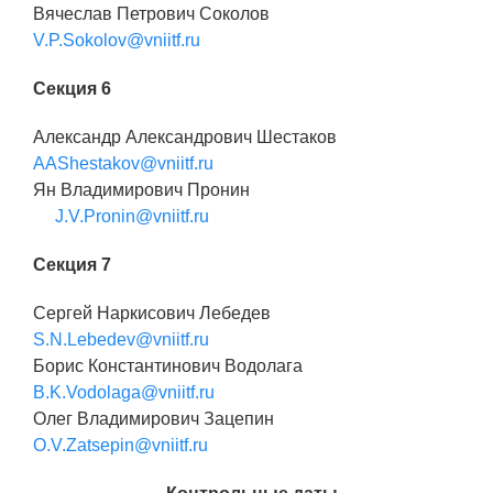
Вячеслав Петрович Соколов
V.P.Sokolov@vniitf.ru
Секция 6
Александр Александрович Шестаков
AAShestakov@vniitf.ru
Ян Владимирович Пронин
J.V.Pronin@vniitf.ru
Секция 7
Сергей Наркисович Лебедев
S.N.Lebedev@vniitf.ru
Борис Константинович Водолага
B.K.Vodolaga@vniitf.ru
Олег Владимирович Зацепин
O.V.Zatsepin@vniitf.ru