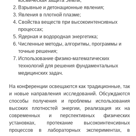
космическая защита Земли;
ПОСТАВЩИКАМ
Взрывные и детонационные явления;
Явления в плотной плазме;
Новости
Свойства веществ при высокоинтенсивных
Закупки
процессах;
Ядерная и водородная энергетика;
Документы
Численные методы, алгоритмы, программы и
Контроль и арбитраж
точные решения;
Использование физико-математических
Обучение
технологий для решения фундаментальных
Контакты
медицинских задач.
На конференции освещаются как традиционные, так
ПОСЕЩЕНИЕ ЗАТО
и новые направления исследований. Обсуждаются
способы получения и проблемы использования
высоких плотностей энергии, реализация их на
современных и перспективных физических
ВЫСТАВКИ
установках, протекание высокоинтенсивных
процессов в лабораторных экспериментах, в