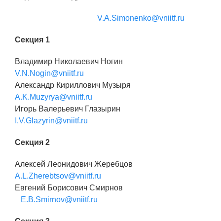
V.A.Simonenko@vniitf.ru
Секция 1
Владимир Николаевич Ногин
V.N.Nogin@vniitf.ru
Александр Кириллович Музыря
A.K.Muzyrya@vniitf.ru
Игорь Валерьевич Глазырин
I.V.Glazyrin@vniitf.ru
Секция 2
Алексей Леонидович Жеребцов
A.L.Zherebtsov@vniitf.ru
Евгений Борисович Смирнов
E.B.Smirnov@vniitf.ru