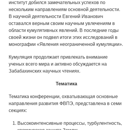
институт добился замечательных успехов по
Социальная поддержка
нескольким направлениям основной деятельности.
В научной деятельности Евгений Иванович
Спорт и отдых
оставался верным своим научным увлечениям в
Санаторий-профилакторий
области кумулятивных явлений. В последние годы
своей жизни он подвел итоги этих исследований в
Высокая социальная эффективность
монографии «Явления неограниченной кумуляции».
ВНИИТФ
Территория здоровья
Кумуляция продолжает привлекать внимание
ученых всего мира и активно обсуждается на
Забабахинских научных чтениях.
ПРЕСС-ЦЕНТР
Тематика
Новости ВНИИТФ
Тематика конференции, охватывающая основные
Новости отрасли
направления развития ФВПЭ, представлена в семи
секциях:
Книги
Высокоинтенсивные процессы, турбулентность,