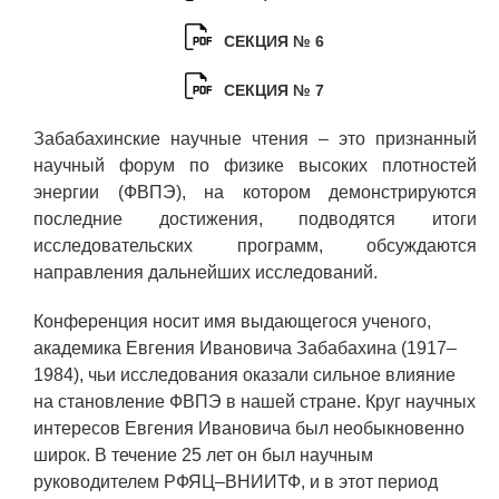
Технологии водородной энергетики
СЕКЦИЯ № 6
Цифровые продукты
СЕКЦИЯ № 7
Электротехника
Забабахинские научные чтения – это признанный
Системы безопасности
научный форум по физике высоких плотностей
Услуги
энергии (ФВПЭ), на котором демонстрируются
последние достижения, подводятся итоги
Прочая продукция
исследовательских программ, обсуждаются
Испытательный центр ВЭИ
направления дальнейших исследований.
Конференция носит имя выдающегося ученого,
СОЦИАЛЬНАЯ ОТВЕТСТВЕННОСТЬ
академика Евгения Ивановича Забабахина (1917–
1984), чьи исследования оказали сильное влияние
Охрана окружающей среды
на становление ФВПЭ в нашей стране. Круг научных
интересов Евгения Ивановича был необыкновенно
Программы по оздоровлению
широк. В течение 25 лет он был научным
Обеспечение жильем
руководителем РФЯЦ–ВНИИТФ, и в этот период