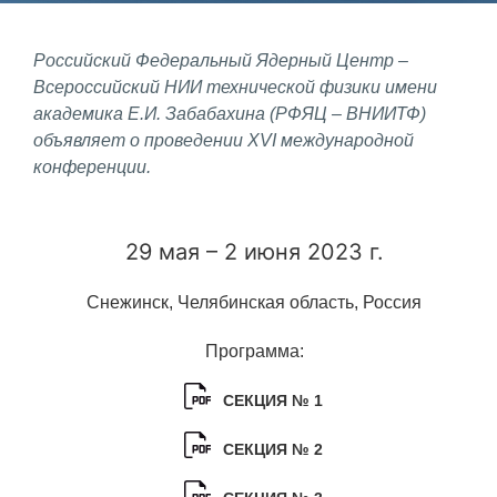
Фундаментальные и прикладные
Российский Федеральный Ядерный Центр –
исследования
Всероссийский НИИ технической физики имени
академика Е.И. Забабахина (РФЯЦ – ВНИИТФ)
Газодинамические исследования
объявляет о проведении XVI международной
Экспериментальная база
конференции.
Космическая защита Земли
Забабахинские научные чтения
29 мая – 2 июня 2023 г.
Семинар «Радиационная физика
Снежинск, Челябинская область, Россия
металлов и сплавов»
Аспирантура
Программа:
Премии молодым ученым
СЕКЦИЯ № 1
Интеллектуальная собственность
СЕКЦИЯ № 2
Семинар «Моделирование технологий