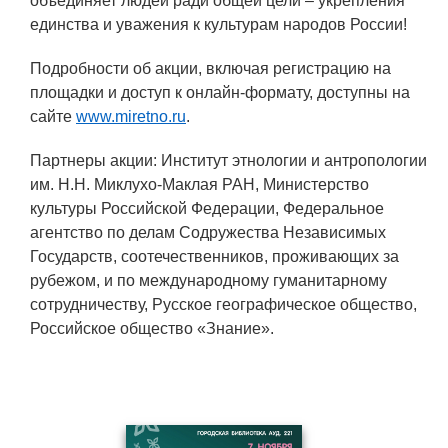
объединяет людей ради общей цели – укрепления
Социальная поддержка
единства и уважения к культурам народов России!
Спорт и отдых
Подробности об акции, включая регистрацию на
площадки и доступ к онлайн-формату, доступны на
Санаторий-профилакторий
сайте
www.miretno.ru
.
Высокая социальная эффективность
ВНИИТФ
Партнеры акции: Институт этнологии и антропологии
им. Н.Н. Миклухо-Маклая РАН, Министерство
Территория здоровья
культуры Российской Федерации, Федеральное
агентство по делам Содружества Независимых
Государств, соотечественников, проживающих за
ПРЕСС-ЦЕНТР
рубежом, и по международному гуманитарному
сотрудничеству, Русское географическое общество,
Новости ВНИИТФ
Российское общество «Знание».
Новости отрасли
Книги