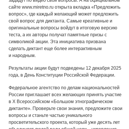
зададут по видео свои вопросы. А на официальном
Технологии водородной энергетики
сайте www.miretno.ru открыта вкладка «Предложить
вопрос», где каждый желающий может предложить
Цифровые продукты
свой вопрос для диктанта. Самые креативные и
Электротехника
оригинальные вопросы войдут в итоговую версию
теста, а их авторы получат памятные призы с
Системы безопасности
символикой акции. Эта инициатива призвана
Услуги
сделать диктант еще более интерактивным
и народным.
Прочая продукция
Результаты акции будут подведены 12 декабря 2025
Испытательный центр ВЭИ
года, в День Конституции Российской Федерации.
Федеральное агентство по делам национальностей
СОЦИАЛЬНАЯ ОТВЕТСТВЕННОСТЬ
России приглашает всех желающих принять участие
в X Всероссийском «Большом этнографическом
Охрана окружающей среды
диктанте». Проверьте свои знания, предложите свои
Программы по оздоровлению
вопросы и станьте частью уникального
просветительского проекта, который уже десять лет
Обеспечение жильем