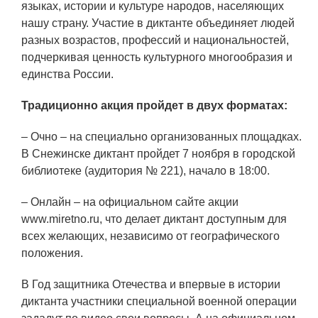
ЯТЦ»
языках, истории и культуре народов, населяющих
нашу страну. Участие в диктанте объединяет людей
Препринты
разных возрастов, профессий и национальностей,
Зимняя школа по физике высоких
подчеркивая ценность культурного многообразия и
плотностей энергий
единства России.
Молодежная научно-техническая
Традиционно акция пройдет в двух форматах:
конференция «Исследования.
Технологии. Развитие»
– Очно – на специально организованных площадках.
В Снежинске диктант пройдет 7 ноября в городской
библиотеке (аудитория № 221), начало в 18:00.
ПРОДУКЦИЯ И УСЛУГИ
– Онлайн – на официальном сайте акции
ДПО и ПО (Дополнительное
www.miretno.ru, что делает диктант доступным для
профессиональное образование и
всех желающих, независимо от географического
профессиональное обучение)
положения.
Лазерные технологии
В Год защитника Отечества и впервые в истории
диктанта участники специальной военной операции
Каталог гражданской продукции