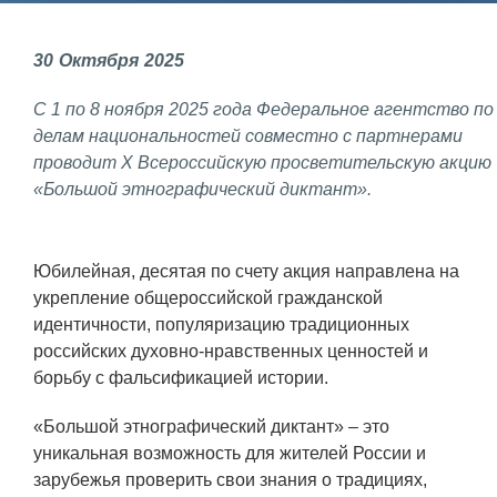
Фундаментальные и прикладные
30
Октября
2025
исследования
С 1 по 8 ноября 2025 года Федеральное агентство по
Газодинамические исследования
делам национальностей совместно с партнерами
Экспериментальная база
проводит X Всероссийскую просветительскую акцию
«Большой этнографический диктант».
Космическая защита Земли
Забабахинские научные чтения
Юбилейная, десятая по счету акция направлена на
Семинар «Радиационная физика
укрепление общероссийской гражданской
металлов и сплавов»
идентичности, популяризацию традиционных
Аспирантура
российских духовно-нравственных ценностей и
борьбу с фальсификацией истории.
Премии молодым ученым
«Большой этнографический диктант» – это
Интеллектуальная собственность
уникальная возможность для жителей России и
Семинар «Моделирование технологий
зарубежья проверить свои знания о традициях,