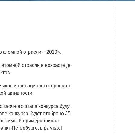
Системы безопасности
Услуги
Прочая продукция
Испытательный центр ВЭИ
 атомной отрасли – 2019».
ПРЕСС-ЦЕНТР
 атомной отрасли в возрасте до
ктов.
Новости ВНИИТФ
чиков инновационных проектов,
Новости отрасли
ой активности.
Книги
о заочного этапа конкурса будут
апе конкурса будет отобрано 35
 режиме. К примеру, финал
ПОСТАВЩИКАМ
нкт-Петербурге, в рамках I