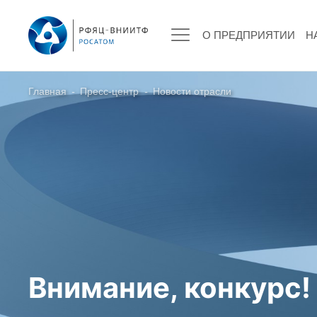
О ПРЕДПРИЯТИИ
Н
Главная
-
Пресс-центр
-
Новости отрасли
О ПРЕДПРИЯТИИ
О РФЯЦ – ВНИИТФ
Руководство
Стратегия
История РФЯЦ – ВНИИТФ
История филиала ВНИИТФ – ВЭИ
Контакты
Внимание, конкурс!