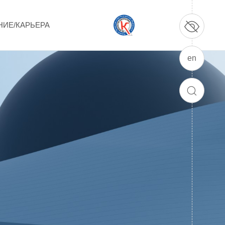
НИЕ/КАРЬЕРА
en
ПРОДУКЦИЯ И УСЛУГИ
ДПО и ПО (Дополнительное
ПОИСК
профессиональное образование и
профессиональное обучение)
Лазерные технологии
Каталог гражданской продукции
Технологии водородной энергетики
Цифровые продукты
Электротехника