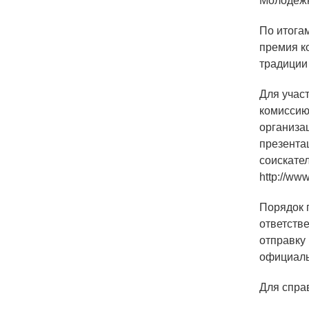
Молодежн
По итога
премия ко
традиции
Для учас
комиссию
организац
презента
соискате
http://ww
Порядок 
ответств
отправку
официаль
Для спра