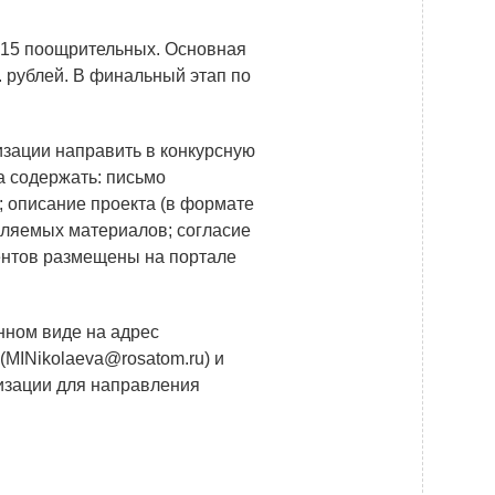
Новости
и 15 поощрительных. Основная
Закупки
. рублей. В финальный этап по
Документы
Контроль и арбитраж
зации направить в конкурсную
а содержать: письмо
Обучение
; описание проекта (в формате
Контакты
ляемых материалов; согласие
ентов размещены на портале
нном виде на адрес
MINikolaeva@rosatom.ru) и
низации для направления