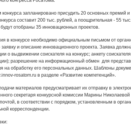
ого конгресса Росатома.
м конкурса запланировано присудить 20 основных премий 
ОБРАЗОВАНИЕ/КАРЬЕРА
нкурса составит 200 тыс. рублей, а поощрительная - 55 тыс
 будут отобраны 35 инновационных проектов.
Будущим сотрудникам
тия в конкурсе необходимо официальным письмом от органи
СФТИ НИЯУ МИФИ
 заявку и описание инновационного проекта. Заявка должн
Спецкафедра УРФУ
ии о выдвижении соискателя на конкурс; анкету соискателя
ции); разрешение на информационный обмен для представ
Школа молодого специалиста
ля на обработку его персональных данных. Шаблоны докум
w.innov-rosatom.ru в разделе «Развитие компетенций».
Новый Снежинск
Оформление анкетного материала РФЯЦ -
подачи материалов предусматривает их отправку в электро
ВНИИТФ
енного секретаря конкурсной комиссии Марины Николаевой (
 почтой, в соответствии с порядком, установленным в орга
Профессиональное обучение
ной корреспонденции.
Практика для студентов
вки: