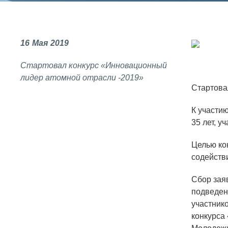
СОЦИАЛЬНАЯ ОТВЕТСТВЕННОСТЬ
Охрана окружающей среды
16
Мая
2019
Программы по оздоровлению
Стартовал конкурс «Инновационный
Обеспечение жильем
лидер атомной отрасли -2019»
Стартова
Социальная поддержка
Спорт и отдых
К участи
35 лет, 
Санаторий-профилакторий
Целью ко
Высокая социальная эффективность
содейств
ВНИИТФ
Территория здоровья
Сбор заяв
подведены
участник
конкурса
ВЫСТАВКИ