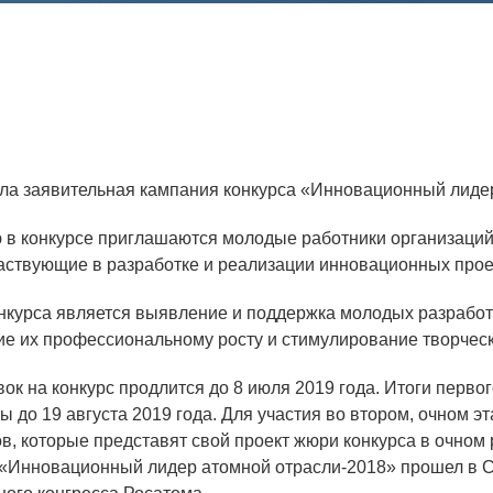
Аспирантура
Премии молодым ученым
Интеллектуальная собственность
Семинар «Моделирование технологий
ЯТЦ»
ла заявительная кампания конкурса «Инновационный лидер
Препринты
ю в конкурсе приглашаются молодые работники организаций
Зимняя школа по физике высоких
участвующие в разработке и реализации инновационных прое
плотностей энергий
нкурса является выявление и поддержка молодых разработ
Молодежная научно-техническая
ие их профессиональному росту и стимулирование творческ
конференция «Исследования. Технологии.
Развитие»
ок на конкурс продлится до 8 июля 2019 года. Итоги первог
 до 19 августа 2019 года. Для участия во втором, очном эт
ов, которые представят свой проект жюри конкурса в очном
ПОСЕЩЕНИЕ ЗАТО
 «Инновационный лидер атомной отрасли-2018» прошел в Са