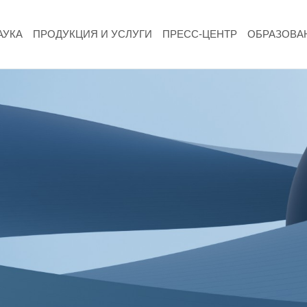
АУКА
ПРОДУКЦИЯ И УСЛУГИ
ПРЕСС-ЦЕНТР
ОБРАЗОВА
НАУКА
Фундаментальные и прикладные
исследования
Газодинамические исследования
Экспериментальная база
Космическая защита Земли
Забабахинские научные чтения
Семинар «Радиационная физика металлов
и сплавов»