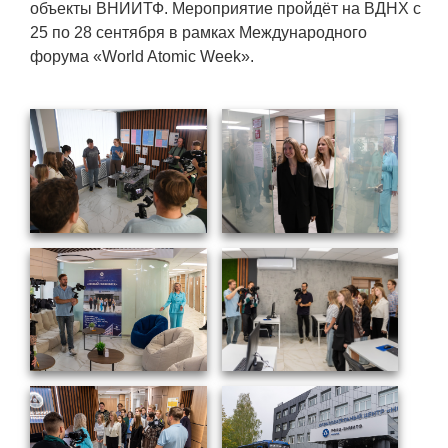
объекты ВНИИТФ. Мероприятие пройдёт на ВДНХ с
Социальная поддержка
25 по 28 сентября в рамках Международного
форума «World Atomic Week».
Спорт и отдых
Санаторий-профилакторий
Высокая социальная эффективность
ВНИИТФ
Территория здоровья
ПРЕСС-ЦЕНТР
Новости ВНИИТФ
Новости отрасли
Книги