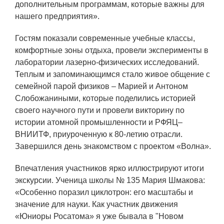
ЯТЦ»
дополнительным программам, которые важны для
нашего предприятия».
Препринты
Гостям показали современные учебные классы,
Зимняя школа по физике высоких
комфортные зоны отдыха, провели эксперименты в
плотностей энергий
лаборатории лазерно-физических исследований.
Молодежная научно-техническая
Теплым и запоминающимся стало живое общение с
конференция «Исследования.
семейной парой физиков – Марией и Антоном
Технологии. Развитие»
Слобожаниными, которые поделились историей
своего научного пути и провели викторину по
истории атомной промышленности и РФЯЦ–
ПРОДУКЦИЯ И УСЛУГИ
ВНИИТФ, приуроченную к 80-летию отрасли.
Завершился день знакомством с проектом «Волна».
ДПО и ПО (Дополнительное
профессиональное образование и
Впечатления участников ярко иллюстрируют итоги
профессиональное обучение)
экскурсии. Ученица школы № 135 Мария Шмакова:
«Особенно поразил циклотрон: его масштабы и
Лазерные технологии
значение для науки. Как участник движения
Каталог гражданской продукции
«Юниоры Росатома» я уже бывала в "Новом