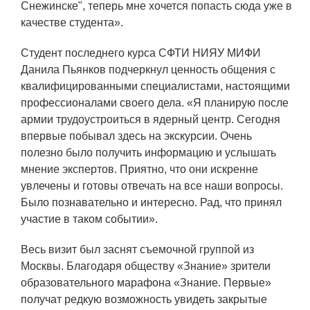
Снежинске", теперь мне хочется попасть сюда уже в
Технологии водородной энергетики
качестве студента».
Цифровые продукты
Студент последнего курса СФТИ НИЯУ МИФИ
Электротехника
Данила Пьянков подчеркнул ценность общения с
квалифицированными специалистами, настоящими
Системы безопасности
профессионалами своего дела. «Я планирую после
Услуги
армии трудоустроиться в ядерный центр. Сегодня
впервые побывал здесь на экскурсии. Очень
Прочая продукция
полезно было получить информацию и услышать
Испытательный центр ВЭИ
мнение экспертов. Приятно, что они искренне
увлечены и готовы отвечать на все наши вопросы.
Было познавательно и интересно. Рад, что принял
СОЦИАЛЬНАЯ ОТВЕТСТВЕННОСТЬ
участие в таком событии».
Охрана окружающей среды
Весь визит был заснят съемочной группой из
Москвы. Благодаря обществу «Знание» зрители
Программы по оздоровлению
образовательного марафона «Знание. Первые»
Обеспечение жильем
получат редкую возможность увидеть закрытые