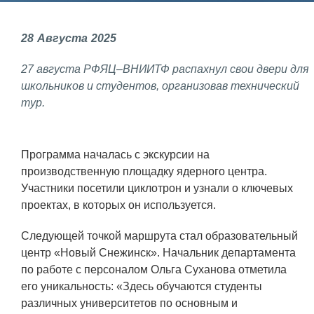
Фундаментальные и прикладные
28
Августа
2025
исследования
27 августа РФЯЦ–ВНИИТФ распахнул свои двери для
Газодинамические исследования
школьников и студентов, организовав технический
Экспериментальная база
тур.
Космическая защита Земли
Забабахинские научные чтения
Программа началась с экскурсии на
производственную площадку ядерного центра.
Семинар «Радиационная физика
Участники посетили циклотрон и узнали о ключевых
металлов и сплавов»
проектах, в которых он используется.
Аспирантура
Следующей точкой маршрута стал образовательный
Премии молодым ученым
центр «Новый Снежинск». Начальник департамента
по работе с персоналом Ольга Суханова отметила
Интеллектуальная собственность
его уникальность: «Здесь обучаются студенты
Семинар «Моделирование технологий
различных университетов по основным и