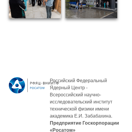
ПОСТАВЩИКАМ
Новости
Закупки
Документы
Контроль и арбитраж
Обучение
Контакты
Российский Федеральный
Ядерный Центр -
ПОСЕЩЕНИЕ ЗАТО
Всероссийский научно-
исследовательский институт
технической физики
имени
ВЫСТАВКИ
академика Е.И. Забабахина.
Предприятие Госкорпорации
«Росатом»