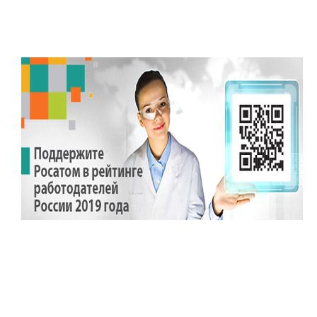
Технологии водородной энергетики
Цифровые продукты
Электротехника
Системы безопасности
Услуги
Прочая продукция
Испытательный центр ВЭИ
СОЦИАЛЬНАЯ ОТВЕТСТВЕННОСТЬ
Охрана окружающей среды
Программы по оздоровлению
Обеспечение жильем