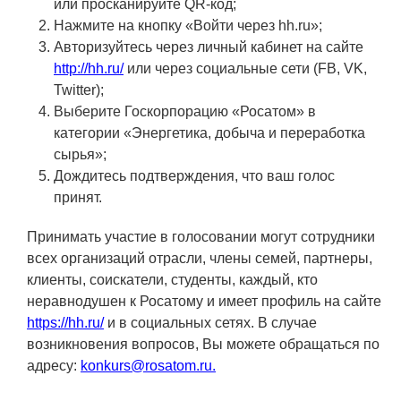
ЯТЦ»
или просканируйте QR-код;
Нажмите на кнопку «Войти через hh.ru»;
Препринты
Авторизуйтесь через личный кабинет на сайте
http://hh.ru/
или через социальные сети (FB, VK,
Зимняя школа по физике высоких
Twitter);
плотностей энергий
Выберите Госкорпорацию «Росатом» в
Молодежная научно-техническая
категории «Энергетика, добыча и переработка
конференция «Исследования.
сырья»;
Технологии. Развитие»
Дождитесь подтверждения, что ваш голос
принят.
ПРОДУКЦИЯ И УСЛУГИ
Принимать участие в голосовании могут сотрудники
всех организаций отрасли, члены семей, партнеры,
ДПО и ПО (Дополнительное
клиенты, соискатели, студенты, каждый, кто
профессиональное образование и
неравнодушен к Росатому и имеет профиль на сайте
профессиональное обучение)
https://hh.ru/
и в социальных сетях. В случае
возникновения вопросов, Вы можете обращаться по
Лазерные технологии
адресу:
konkurs@rosatom.ru
.
Каталог гражданской продукции