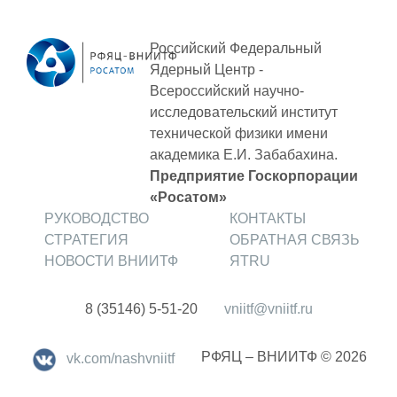
Социальная поддержка
Российский Федеральный
Спорт и отдых
Ядерный Центр -
Санаторий-профилакторий
Всероссийский научно-
исследовательский институт
Высокая социальная эффективность
технической физики
имени
ВНИИТФ
академика Е.И. Забабахина.
Территория здоровья
Предприятие Госкорпорации
«Росатом»
РУКОВОДСТВО
КОНТАКТЫ
ПРЕСС-ЦЕНТР
СТРАТЕГИЯ
ОБРАТНАЯ СВЯЗЬ
НОВОСТИ ВНИИТФ
ЯТRU
Новости ВНИИТФ
Новости отрасли
8 (35146) 5-51-20
vniitf@vniitf.ru
Книги
РФЯЦ – ВНИИТФ © 2026
vk.com/nashvniitf