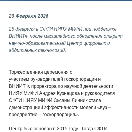
Фундаментальные и прикладные
26
Февраля
2026
исследования
25 февраля в СФТИ НИЯУ МИФИ при поддержке
Газодинамические исследования
ВНИИТФ после масштабного обновления открыт
Экспериментальная база
научно-образовательный Центр цифровых и
аддитивных технологий.
Космическая защита Земли
Забабахинские научные чтения
Торжественная церемония с
Семинар «Радиационная физика
участием руководителей госкорпорации и
металлов и сплавов»
ВНИИТФ, проректора по научной деятельности
Аспирантура
НИЯУ МИФИ Андрея Кузнецова и руководителя
СФТИ НИЯУ МИФИ Оксаны Линник стала
Премии молодым ученым
демонстрацией эффективности модели «вуз –
предприятие – госкорпорация».
Интеллектуальная собственность
Семинар «Моделирование технологий
Центр был основан в 2015 году. Тогда СФТИ