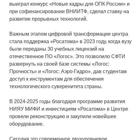
ЯТЦ»
выиграл конкурс «Новые кадры для ОПК России» и
при софинансировании ВНИИТФ, сделал ставку на
Препринты
развитие прорывных технологий.
Зимняя школа по физике высоких
плотностей энергий
Важным этапом цифровой трансформации центра
стала поддержка «Росатома» в 2023 году, когда вузу
Молодежная научно-техническая
были переданы 30 учебных лицензий на
конференция «Исследования.
отечественное ПО «Логос». Это позволило СФТИ
Технологии. Развитие»
развернуть на своей базе системы «Логос:
Прочность» и «Логос: Аэро-Гидро», дав студентам
доступ к инструментам для обеспечения
ПРОДУКЦИЯ И УСЛУГИ
технологического суверенитета страны.
ДПО и ПО (Дополнительное
В 2024-2025 годы благодаря программе развития
профессиональное образование и
НИЯУ МИФИ и инвестициям «Росатома» в Центре
профессиональное обучение)
провели реконструкцию и закупили новейшее
Лазерные технологии
оборудование.
Каталог гражданской продукции
Сегодня это современное двухуровневое