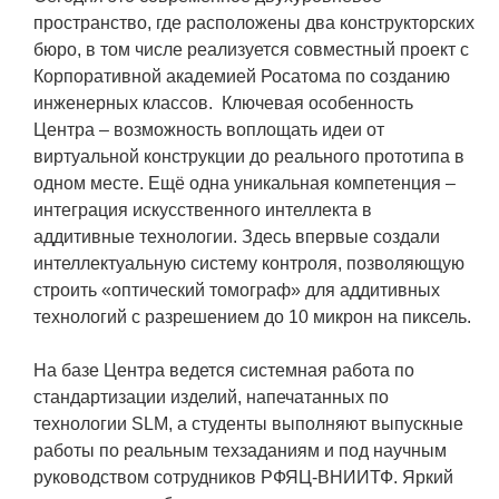
Технологии водородной энергетики
пространство, где расположены два конструкторских
бюро, в том числе реализуется совместный проект с
Цифровые продукты
Корпоративной академией Росатома по созданию
Электротехника
инженерных классов. Ключевая особенность
Центра – возможность воплощать идеи от
Системы безопасности
виртуальной конструкции до реального прототипа в
одном месте. Ещё одна уникальная компетенция –
Услуги
интеграция искусственного интеллекта в
Прочая продукция
аддитивные технологии. Здесь впервые создали
интеллектуальную систему контроля, позволяющую
Испытательный центр ВЭИ
строить «оптический томограф» для аддитивных
технологий с разрешением до 10 микрон на пиксель.
СОЦИАЛЬНАЯ ОТВЕТСТВЕННОСТЬ
На базе Центра ведется системная работа по
Охрана окружающей среды
стандартизации изделий, напечатанных по
технологии SLM, а студенты выполняют выпускные
Программы по оздоровлению
работы по реальным техзаданиям и под научным
руководством сотрудников РФЯЦ-ВНИИТФ. Яркий
Обеспечение жильем