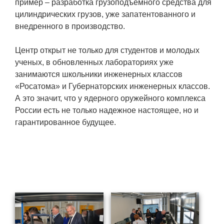
пример – разработка грузоподъемного средства для
Социальная поддержка
цилиндрических грузов, уже запатентованного и
внедренного в производство.
Спорт и отдых
Санаторий-профилакторий
Центр открыт не только для студентов и молодых
ученых, в обновленных лабораториях уже
Высокая социальная эффективность
занимаются школьники инженерных классов
ВНИИТФ
«Росатома» и Губернаторских инженерных классов.
Территория здоровья
А это значит, что у ядерного оружейного комплекса
России есть не только надежное настоящее, но и
гарантированное будущее.
ПРЕСС-ЦЕНТР
Новости ВНИИТФ
Новости отрасли
Книги