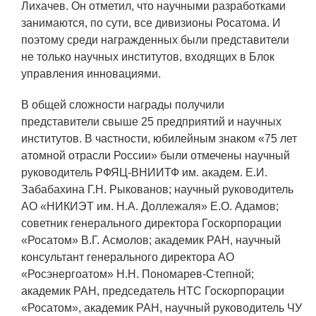
ЯТЦ»
Лихачев. Он отметил, что научными разработками
занимаются, по сути, все дивизионы Росатома. И
Препринты
поэтому среди награжденных были представители
Зимняя школа по физике высоких
не только научных институтов, входящих в Блок
плотностей энергий
управления инновациями.
Молодежная научно-техническая
В общей сложности награды получили
конференция «Исследования.
представители свыше 25 предприятий и научных
Технологии. Развитие»
институтов. В частности, юбилейным знаком «75 лет
атомной отрасли России» были отмечены научный
руководитель РФЯЦ-ВНИИТФ им. академ. Е.И.
ПРОДУКЦИЯ И УСЛУГИ
Забабахина Г.Н. Рыкованов; научный руководитель
АО «НИКИЭТ им. Н.А. Доллежаля» Е.О. Адамов;
ДПО и ПО (Дополнительное
советник генерального директора Госкорпорации
профессиональное образование и
«Росатом» В.Г. Асмолов; академик РАН, научный
профессиональное обучение)
консультант генерального директора АО
Лазерные технологии
«Росэнергоатом» Н.Н. Пономарев-Степной;
академик РАН, председатель НТС Госкорпорации
Каталог гражданской продукции
«Росатом», академик РАН, научный руководитель ЧУ