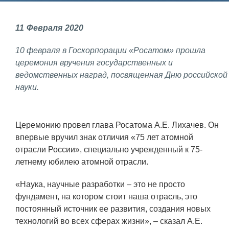
Фундаментальные и прикладные
11
Февраля
2020
исследования
10 февраля в Госкорпорации «Росатом» прошла
Газодинамические исследования
церемония вручения государственных и
Экспериментальная база
ведомственных наград, посвященная Дню российской
науки.
Космическая защита Земли
Забабахинские научные чтения
Церемонию провел глава Росатома А.Е. Лихачев. Он
Семинар «Радиационная физика
впервые вручил знак отличия «75 лет атомной
металлов и сплавов»
отрасли России», специально учрежденный к 75-
Аспирантура
летнему юбилею атомной отрасли.
Премии молодым ученым
«Наука, научные разработки – это не просто
фундамент, на котором стоит наша отрасль, это
Интеллектуальная собственность
постоянный источник ее развития, создания новых
Семинар «Моделирование технологий
технологий во всех сферах жизни», – сказал А.Е.