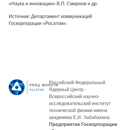
«Наука и инновации» В.П. Смирнов и др.
Технологии водородной энергетики
Цифровые продукты
Источник: Департамент коммуникаций
Госкорпорации «Росатом».
Электротехника
Системы безопасности
Услуги
Прочая продукция
Испытательный центр ВЭИ
Российский Федеральный
Ядерный Центр -
СОЦИАЛЬНАЯ ОТВЕТСТВЕННОСТЬ
Всероссийский научно-
Охрана окружающей среды
исследовательский институт
технической физики
имени
Программы по оздоровлению
академика Е.И. Забабахина.
Предприятие Госкорпорации
Обеспечение жильем