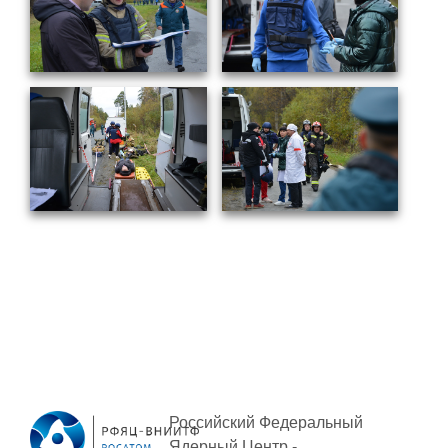
Социальная поддержка
Спорт и отдых
Санаторий-профилакторий
Высокая социальная эффективность
ВНИИТФ
Территория здоровья
ПРЕСС-ЦЕНТР
Новости ВНИИТФ
Новости отрасли
Книги
Российский Федеральный
Ядерный Центр -