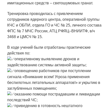
ЯТЦ»
имитационных средств – светошумовых гранат.
Препринты
Тренировка проводилась с привлечением
Зимняя школа по физике высоких
сотрудников ядерного центра, оперативной группы
плотностей энергий
КЧС и ОБПИ, отдела ГО и ЧС № 25, личного состава
ФПС № 7 МЧС России, АТЦ РФЯЦ–ВНИИТФ, в/ч
Молодежная научно-техническая
3468 и ЦМСЧ № 15.
конференция «Исследования.
Технологии. Развитие»
В ходе учений были отработаны практические
действия по:
оперативному выявлению дронов и
ПРОДУКЦИЯ И УСЛУГИ
задействованию системы активной защиты;
оповещению работников при поступлении
ДПО и ПО (Дополнительное
сигнала «Внимание всем! Угроза применения
профессиональное образование и
беспилотных летательных аппаратов!» и укрытию в
профессиональное обучение)
заглубленных помещениях;
Лазерные технологии
оказанию помощи пострадавшим и ликвидации
последствий ЧС;
Каталог гражданской продукции
приведению в готовность нештатного