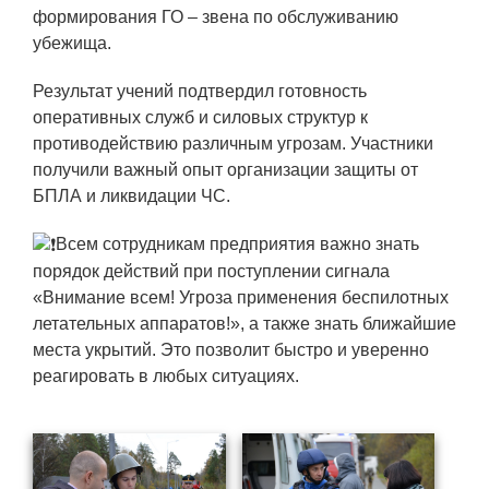
Технологии водородной энергетики
формирования ГО – звена по обслуживанию
убежища.
Цифровые продукты
Результат учений подтвердил готовность
Электротехника
оперативных служб и силовых структур к
Системы безопасности
противодействию различным угрозам. Участники
получили важный опыт организации защиты от
Услуги
БПЛА и ликвидации ЧС.
Прочая продукция
Всем сотрудникам предприятия важно знать
Испытательный центр ВЭИ
порядок действий при поступлении сигнала
«Внимание всем! Угроза применения беспилотных
летательных аппаратов!», а также знать ближайшие
СОЦИАЛЬНАЯ ОТВЕТСТВЕННОСТЬ
места укрытий. Это позволит быстро и уверенно
реагировать в любых ситуациях.
Охрана окружающей среды
Программы по оздоровлению
Обеспечение жильем