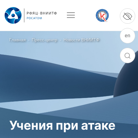
en
Главная
-
Пресс-центр
-
Новости ВНИИТФ
О ПРЕДПРИЯТИИ
ПОИСК
О РФЯЦ – ВНИИТФ
Руководство
Стратегия
История РФЯЦ – ВНИИТФ
История филиала ВНИИТФ – ВЭИ
Контакты
Учения при атаке
НАУКА