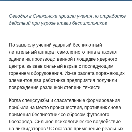
Фундаментальные и прикладные
Сегодня в Снежинске прошли учения по отработке
исследования
действий при угрозе атаки беспилотников
Газодинамические исследования
Экспериментальная база
По замыслу учений ударный беспилотный
летательный аппарат самолетного типа атаковал
Космическая защита Земли
здание на производственной площадке ядерного
Забабахинские научные чтения
центра, вызвав сильный взрыв с последующим
горением оборудования. Из-за разлета поражающих
Семинар «Радиационная физика
элементов два работника предприятия получили
металлов и сплавов»
повреждения различной степени тяжести.
Аспирантура
Когда спецслужбы и спасательные формирования
Премии молодым ученым
прибыли на место происшествия, противник снова
применил беспилотник со сбросом фугасного
Интеллектуальная собственность
боезаряда. Сильное психологическое воздействие
Семинар «Моделирование технологий
на ликвидаторов ЧС оказало применение реальных