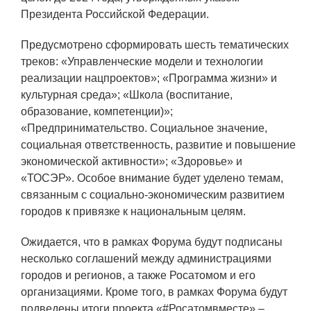
Социальная поддержка
Президента Российской Федерации.
Спорт и отдых
Предусмотрено сформировать шесть тематических
треков: «Управленческие модели и технологии
Санаторий-профилакторий
реализации нацпроектов»; «Программа жизни» и
Высокая социальная эффективность
культурная среда»; «Школа (воспитание,
ВНИИТФ
образование, компетенции)»;
«Предпринимательство. Социальное значение,
Территория здоровья
социальная ответственность, развитие и повышение
экономической активности»; «Здоровье» и
«ТОСЭР». Особое внимание будет уделено темам,
ПРЕСС-ЦЕНТР
связанным с социально-экономическим развитием
городов к привязке к национальным целям.
Новости ВНИИТФ
Новости отрасли
Ожидается, что в рамках Форума будут подписаны
несколько соглашений между администрациями
Книги
городов и регионов, а также Росатомом и его
организациями. Кроме того, в рамках Форума будут
подведены итоги проекта «#Росатомвместе» –