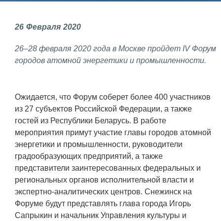
Фундаментальные и прикладные
26
Февраля
2020
исследования
26–28 февраля 2020 года в Москве пройдет IV Форум
Газодинамические исследования
городов атомной энергетики и промышленности.
Экспериментальная база
Космическая защита Земли
Ожидается, что Форум соберет более 400 участников
Забабахинские научные чтения
из 27 субъектов Российской Федерации, а также
гостей из Республики Беларусь. В работе
Семинар «Радиационная физика
мероприятия примут участие главы городов атомной
металлов и сплавов»
энергетики и промышленности, руководители
Аспирантура
градообразующих предприятий, а также
представители заинтересованных федеральных и
Премии молодым ученым
региональных органов исполнительной власти и
экспертно-аналитических центров. Снежинск на
Интеллектуальная собственность
Форуме будут представлять глава города Игорь
Семинар «Моделирование технологий
Сапрыкин и начальник
Управления культуры и