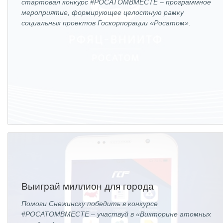
стартовал конкурс #РОСАТОМВМЕСТЕ – программное
ОБРАЗОВАНИЕ/КАРЬЕРА
мероприятие, формирующее целостную рамку
социальных проектов Госкорпорации «Росатом».
Будущим сотрудникам
СФТИ НИЯУ МИФИ
Спецкафедра УРФУ
Школа молодого специалиста
Новый Снежинск
Оформление анкетного материала РФЯЦ
- ВНИИТФ
Профессиональное обучение
Практика для студентов
Выиграй миллион для города
Помоги Снежинску победить в конкурсе
#РОСАТОМВМЕСТЕ – участвуй в «Викторине атомных