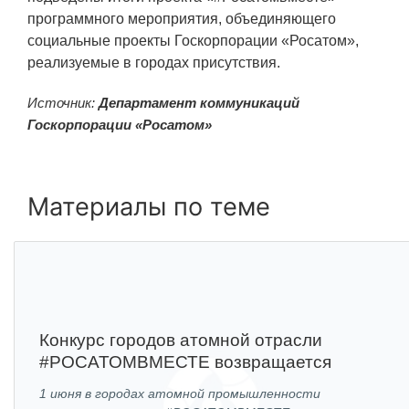
ПОСТАВЩИКАМ
программного мероприятия, объединяющего
социальные проекты Госкорпорации «Росатом»,
Новости
реализуемые в городах присутствия.
Закупки
Источник:
Департамент коммуникаций
Документы
Госкорпорации «Росатом»
Контроль и арбитраж
Обучение
Материалы по теме
Контакты
ПОСЕЩЕНИЕ ЗАТО
Конкурс городов атомной отрасли
ВЫСТАВКИ
#РОСАТОМВМЕСТЕ возвращается
1 июня в городах атомной промышленности