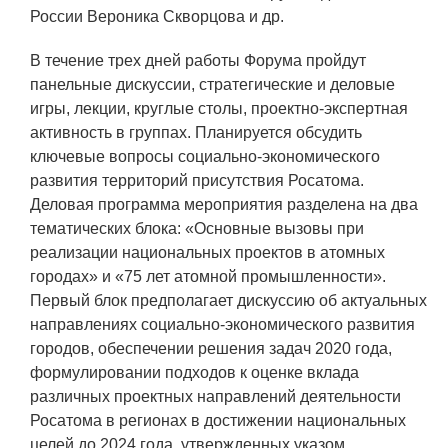
Технологии водородной энергетики
России Вероника Скворцова и др.
Цифровые продукты
В течение трех дней работы Форума пройдут
панельные дискуссии, стратегические и деловые
Электротехника
игры, лекции, круглые столы, проектно-экспертная
Системы безопасности
активность в группах. Планируется обсудить
ключевые вопросы социально-экономического
Услуги
развития территорий присутствия Росатома.
Прочая продукция
Деловая программа мероприятия разделена на два
тематических блока: «Основные вызовы при
Испытательный центр ВЭИ
реализации национальных проектов в атомных
городах» и «75 лет атомной промышленности».
Первый блок предполагает дискуссию об актуальных
СОЦИАЛЬНАЯ ОТВЕТСТВЕННОСТЬ
направлениях социально-экономического развития
городов, обеспечении решения задач 2020 года,
Охрана окружающей среды
формулировании подходов к оценке вклада
Программы по оздоровлению
различных проектных направлений деятельности
Росатома в регионах в достижении национальных
Обеспечение жильем
целей до 2024 года, утвержденных указом