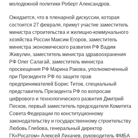
ЯТЦ»
молодежной политики Роберт Александров.
Препринты
Ожидается, что в пленарной дискуссии, которая
Зимняя школа по физике высоких
состоится 27 февраля, примут участие заместитель
плотностей энергий
министра строительства и жилищно-коммунального
хозяйства России Максим Егоров, заместитель
Молодежная научно-техническая
министра экономического развития РФ Вадим
конференция «Исследования.
Живулин, заместитель министра здравоохранения
Технологии. Развитие»
РФ Олег Салагай, заместитель министра
просвещения РФ Марина Ракова, уполномоченный
при Президенте РФ по защите прав
ПРОДУКЦИЯ И УСЛУГИ
предпринимателей Борис Титов, специальный
представитель Президента РФ по вопросам
ДПО и ПО (Дополнительное
цифрового и технологического развития Дмитрий
профессиональное образование и
Песков, первый заместитель председателя Комитета
профессиональное обучение)
Совета Федерации по конституционному
Лазерные технологии
законодательству и государственному строительству
Любовь Глебова, генеральный директор
Каталог гражданской продукции
ГК«Росатом» Алексей Лихачев, руководитель ФМБА