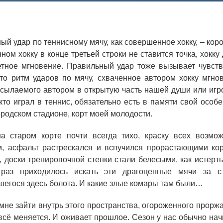
Аспирантура
Премии молодым ученым
й удар по теннисному мячу, как совершенное хокку, – коро
Интеллектуальная собственность
ом хокку в конце третьей строки не ставится точка, хокку
етное мгновение. Правильный удар тоже вызывает чувств
Семинар «Моделирование технологий
это ритм ударов по мячу, схваченное автором хокку мгно
ЯТЦ»
осылаемого автором в открытую часть нашей души или игро
Препринты
 кто играл в теннис, обязательно есть в памяти свой особ
ородском стадионе, корт моей молодости.
Зимняя школа по физике высоких
плотностей энергий
а старом корте почти всегда тихо, краску всех возмо
Молодежная научно-техническая
, асфальт растрескался и вспучился прорастающими ко
конференция «Исследования. Технологии.
, доски тренировочной стенки стали белесыми, как истерт
Развитие»
 раз приходилось искать эти драгоценные мячи за с
шегося здесь болота. И какие злые комары там были…
 мне зайти внутрь этого пространства, огороженного прор
ПОСЕЩЕНИЕ ЗАТО
 всё меняется. И оживает прошлое. Сезон у нас обычно нач