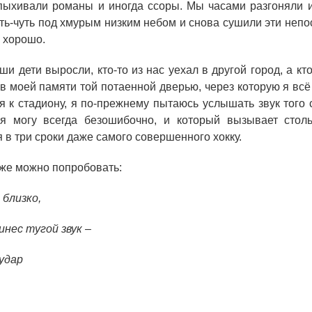
пыхивали романы и иногда ссоры. Мы часами разгоняли 
уть-чуть под хмурым низким небом и снова сушили эти неп
 хорошо.
и дети выросли, кто-то из нас уехал в другой город, а кт
 в моей памяти той потаенной дверью, через которую я вс
я к стадиону, я по-прежнему пытаюсь услышать звук того 
я могу всегда безошибочно, и который вызывает столь
 в три сроки даже самого совершенного хокку.
 же можно попробовать:
 близко,
инес тугой звук –
удар