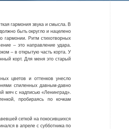
Системы безопасности
Услуги
ткая гармония звука и смысла. В
Прочая продукция
 должно быть округло и нацелено
о гармонии. Ритм стихотворных
Испытательный центр ВЭИ
вение – это направление удара.
ком – в открытую часть корта. У
енный корт. Для меня это старый
ПРЕСС-ЦЕНТР
Новости ВНИИТФ
жных цветов и оттенков унесло
рнями спиленных давным-давно
Новости отрасли
ый мяч с надписью «Ленинград».
Книги
тенкой, пробираясь по кочкам
жавевшей сеткой на покосившихся
ПОСТАВЩИКАМ
инался в апреле с субботника по