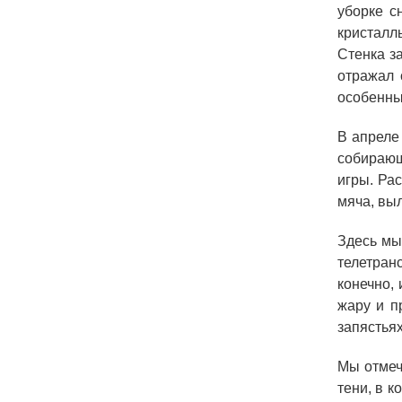
уборке с
кристалл
Стенка з
отражал 
особенны
В апреле
собирающ
игры. Ра
мяча, вы
Здесь мы
телетран
конечно, 
жару и п
запястьях
Мы отмеч
тени, в к