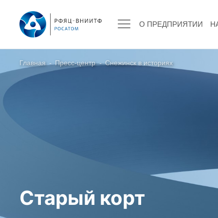
О ПРЕДПРИЯТИИ
Н
Главная
-
Пресс-центр
-
Снежинск в историях
О ПРЕДПРИЯТИИ
О РФЯЦ – ВНИИТФ
Руководство
Стратегия
История РФЯЦ – ВНИИТФ
История филиала ВНИИТФ – ВЭИ
Контакты
Старый корт