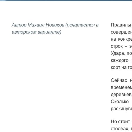
СОЦИАЛЬНАЯ ОТВЕТСТВЕННОСТЬ
Охрана окружающей среды
Автор Михаил Новиков (печатается в
Правильны
Программы по оздоровлению
авторском варианте)
совершенн
на конкр
Обеспечение жильем
строк – 
Социальная поддержка
Удара, п
каждого,
Спорт и отдых
корт на г
Санаторий-профилакторий
Сейчас н
Высокая социальная эффективность
временем
ВНИИТФ
деревьев
Сколько
Территория здоровья
раскинув
Но стоит
ВЫСТАВКИ
столбах,