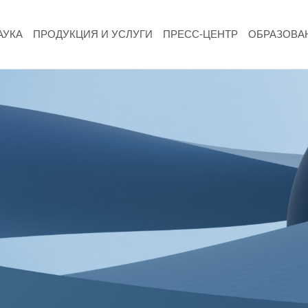
АУКА
ПРОДУКЦИЯ И УСЛУГИ
ПРЕСС-ЦЕНТР
ОБРАЗОВА
НАУКА
Фундаментальные и прикладные
исследования
Газодинамические исследования
Экспериментальная база
Космическая защита Земли
Забабахинские научные чтения
Семинар «Радиационная физика металлов
и сплавов»