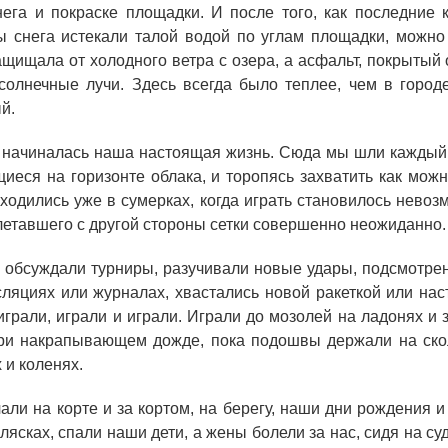
нега и покраске площадки. И после того, как последние
ы снега истекали талой водой по углам площадки, можно 
ащищала от холодного ветра с озера, а асфальт, покрытый
ОБРАЗОВАНИЕ/КАРЬЕРА
солнечные лучи. Здесь всегда было теплее, чем в город
й.
Будущим сотрудникам
СФТИ НИЯУ МИФИ
 начиналась наша настоящая жизнь. Сюда мы шли каждый 
иеся на горизонте облака, и торопясь захватить как мож
Спецкафедра УРФУ
сходились уже в сумерках, когда играть становилось невоз
Школа молодого специалиста
летавшего с другой стороны сетки совершенно неожиданно.
Новый Снежинск
 обсуждали турниры, разучивали новые удары, подсмотрен
сляциях или журналах, хвастались новой ракеткой или н
Оформление анкетного материала РФЯЦ -
играли, играли и играли. Играли до мозолей на ладонях и 
ВНИИТФ
ри накрапывающем дожде, пока подошвы держали на сколь
Профессиональное обучение
 и коленях.
Практика для студентов
али на корте и за кортом, на берегу, наши дни рождения 
олясках, спали наши дети, а жены болели за нас, сидя на су