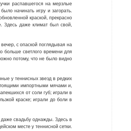
Новости
 кучки распавшегося на мерзлые
было начинать игру и загорать.
Закупки
 обновленной краской, прекрасно
е. Здесь даже климат был свой,
Документы
Контроль и арбитраж
вечер, с опаской поглядывая на
Обучение
но больше светлого времени для
Контакты
можно потому, что не было видно
ные у теннисных звезд в редких
астоящими импортными мячами и,
запекшихся от соли губ; играли в
зкой краске; играли до боли в
и даже свадьбу однажды. Здесь в
дейском месте у теннисной сетки.