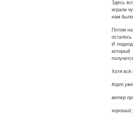
Здесь вс
играли ч
нам было
Потом наш
осталось
И подход
который 
получится
Хотя всё
Корт уже
ветер пр
хороший 