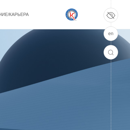
НИЕ/КАРЬЕРА
en
ПРОДУКЦИЯ И УСЛУГИ
ДПО и ПО (Дополнительное
ПОИСК
профессиональное образование и
профессиональное обучение)
Лазерные технологии
Каталог гражданской продукции
Технологии водородной энергетики
Цифровые продукты
Электротехника