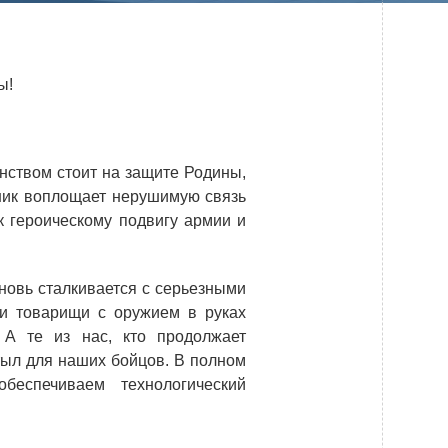
Системы безопасности
Услуги
ы!
Прочая продукция
Испытательный центр ВЭИ
инством стоит на защите Родины,
дник воплощает нерушимую связь
ПРЕСС-ЦЕНТР
к героическому подвигу армии и
Новости ВНИИТФ
новь сталкивается с серьезными
Новости отрасли
и товарищи с оружием в руках
Книги
 А те из нас, кто продолжает
тыл для наших бойцов. В полном
беспечиваем технологический
ПОСТАВЩИКАМ