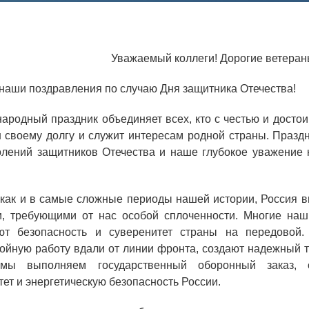
Аспирантура
Премии молодым ученым
Уважаемый коллеги! Дорогие ветеран
Интеллектуальная собственность
наши поздравления по случаю Дня защитника Отечества!
Семинар «Моделирование технологий
ЯТЦ»
народный праздник объединяет всех, кто с честью и досто
Препринты
н своему долгу и служит интересам родной страны. Праз
олений защитников Отечества и наше глубокое уважение 
Зимняя школа по физике высоких
плотностей энергий
 как и в самые сложные периоды нашей истории, Россия в
Молодежная научно-техническая
, требующими от нас особой сплоченности. Многие наш
конференция «Исследования. Технологии.
ют безопасность и суверенитет страны на передовой.
Развитие»
ойную работу вдали от линии фронта, создают надежный 
мы выполняем государственный оборонный заказ, о
ет и энергетическую безопасность России.
ПОСЕЩЕНИЕ ЗАТО