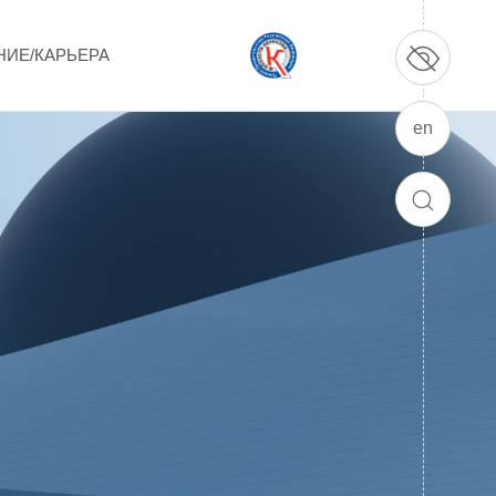
НИЕ/КАРЬЕРА
en
ПРОДУКЦИЯ И УСЛУГИ
ДПО и ПО (Дополнительное
ПОИСК
профессиональное образование и
профессиональное обучение)
Лазерные технологии
Каталог гражданской продукции
Технологии водородной энергетики
Цифровые продукты
Электротехника