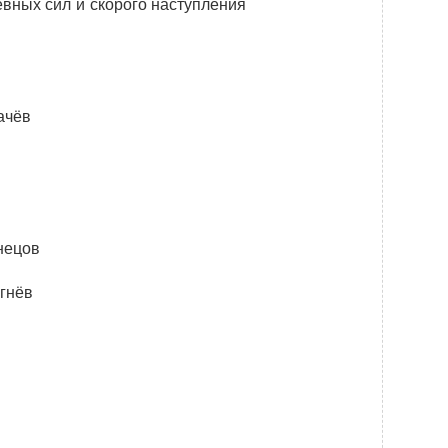
вных сил и скорого наступления
Новости
Закупки
Документы
чёв
Контроль и арбитраж
Обучение
Контакты
ецов
нёв