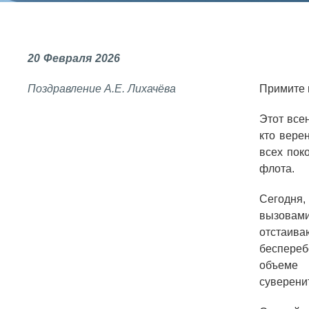
СОЦИАЛЬНАЯ ОТВЕТСТВЕННОСТЬ
Охрана окружающей среды
20
Февраля
2026
Программы по оздоровлению
Поздравление А.Е. Лихачёва
Примите 
Обеспечение жильем
Этот все
Социальная поддержка
кто вере
Спорт и отдых
всех пок
флота.
Санаторий-профилакторий
Высокая социальная эффективность
Сегодня,
ВНИИТФ
вызовами
отстаива
Территория здоровья
беспереб
объеме 
суверенит
ВЫСТАВКИ