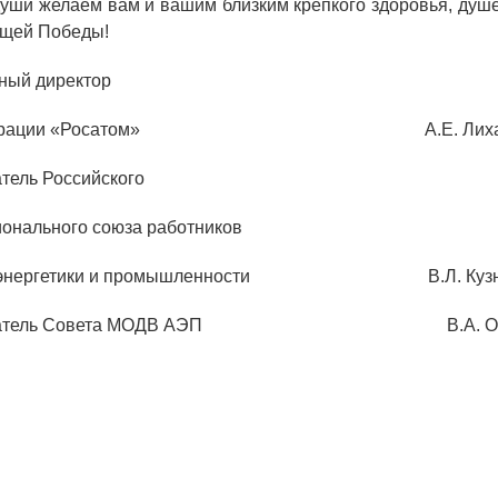
души желаем вам и вашим близким крепкого здоровья, душе
щей Победы!
ОБРАЗОВАНИЕ/КАРЬЕРА
ный директор
Будущим сотрудникам
орпорации «Росатом» А.Е. Лиха
СФТИ НИЯУ МИФИ
тель Российского
Спецкафедра УРФУ
онального союза работников
Школа молодого специалиста
й энергетики и промышленности В.Л. Кузн
Новый Снежинск
едатель Совета МОДВ АЭП В.А. Ог
Оформление анкетного материала РФЯЦ -
ВНИИТФ
Профессиональное обучение
Практика для студентов