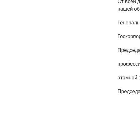
От всей 
нашей об
Генераль
Госк
Председа
професси
атомно
Предс