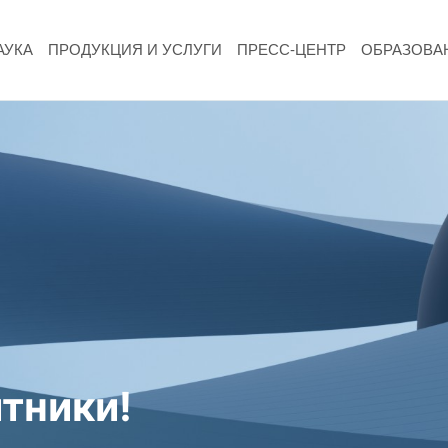
АУКА
ПРОДУКЦИЯ И УСЛУГИ
ПРЕСС-ЦЕНТР
ОБРАЗОВА
НАУКА
Фундаментальные и прикладные
исследования
Газодинамические исследования
Экспериментальная база
Космическая защита Земли
Забабахинские научные чтения
тники!
Семинар «Радиационная физика металлов
и сплавов»