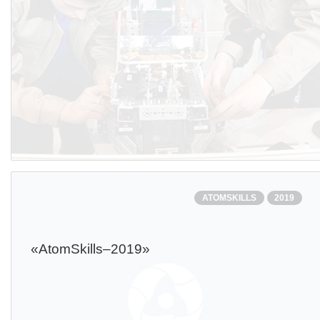
ATOMSKILLS
2019
«AtomSkills–2019»