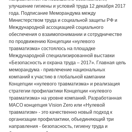
Социальная поддержка
улучшение гигиены и условий труда 12 декабря 2017
года. Подписание Меморандума между
Спорт и отдых
Министерством труда и социальной защиты РФ и
Международной ассоциацией социального
Санаторий-профилакторий
обеспечения о взаимопонимании и сотрудничестве
Высокая социальная эффективность
по продвижению Концепции «нулевого
ВНИИТФ
травматизма» состоялось на площадке
Международной специализированной выставки
Территория здоровья
«Безопасность и охрана труда – 2017». Главная цель
меморандума - привлечение национальных
компаний к участию в глобальной кампании
ПРЕСС-ЦЕНТР
Концепции «нулевого травматизма» и реализация
стратегии профилактики Концепции «нулевого
Новости ВНИИТФ
травматизма» на уровне компаний. Разработанная
Новости отрасли
МАСО концепция Vision Zero или «Нулевой
травматизм» - это качественно новый подход к
Книги
организации профилактики, объединяющий три
направления - безопасность, гигиену труда и