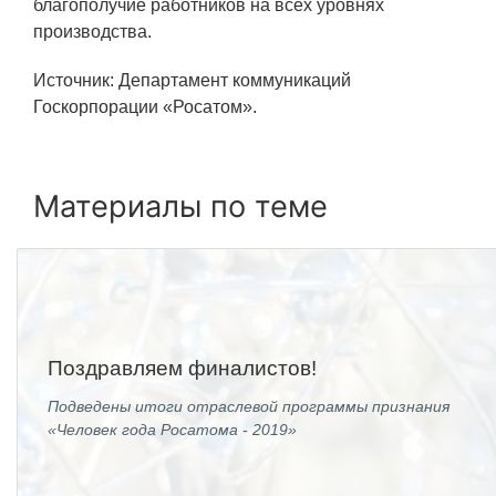
благополучие работников на всех уровнях
ПОСТАВЩИКАМ
производства.
Новости
Источник: Департамент коммуникаций
Закупки
Госкорпорации «Росатом».
Документы
Контроль и арбитраж
Материалы по теме
Обучение
Контакты
ПОСЕЩЕНИЕ ЗАТО
Поздравляем финалистов!
Подведены итоги отраслевой программы признания
ВЫСТАВКИ
«Человек года Росатома - 2019»