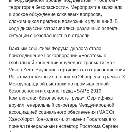
III Форум-диалог прошел под девизом: «Росатом -
ЯТЦ»
территория безопасности». Мероприятие включало
Препринты
широкое обсуждение ключевых вопросов,
сложившихся практик и возможных улучшений. В
Зимняя школа по физике высоких
ходе дискуссии затрагивались различные аспекты
плотностей энергий
ситуации с безопасностью в отрасли.
Молодежная научно-техническая
конференция «Исследования.
Важным событием Форума-диалога стало
Технологии. Развитие»
присоединение Госкорпорации «Росатом» к
глобальной концепции «нулевого травматизма»
Vision Zero. Вручение сертификата о присоединении
ПРОДУКЦИЯ И УСЛУГИ
Росатома к Vision Zero прошло 24 апреля в рамках X
Международной выставки по промышленной
ДПО и ПО (Дополнительное
безопасности и охране труда «SAPE 2019 –
профессиональное образование и
Комплексная безопасность труда». Сертификат
профессиональное обучение)
вручил генеральный секретарь Международной
ассоциацией социального обеспечения (МАСО)
Лазерные технологии
Ханс-Хорст Конколевски, от имени Росатома его
Каталог гражданской продукции
принял генеральный инспектор Росатома Сергей