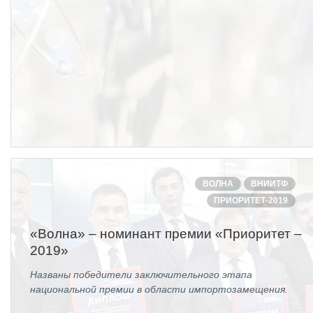
ОБРАЗОВАНИЕ/КАРЬЕРА
Будущим сотрудникам
СФТИ НИЯУ МИФИ
Спецкафедра УРФУ
Школа молодого специалиста
Новый Снежинск
Оформление анкетного материала РФЯЦ
ВОЛНА
ВНИИТФ
- ВНИИТФ
ПРИОРИТЕТ-2019
Профессиональное обучение
«Волна» – номинант премии «Приоритет –
Практика для студентов
2019»
Названы победители заключительного этапа
национальной премии в области импортозамещения.