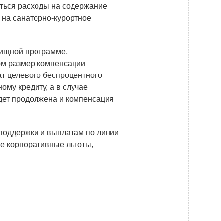
Новости
аться расходы на содержание
к на санаторно-курортное
Закупки
Документы
лищной программе,
Контроль и арбитраж
ом размер компенсации
ат целевого беспроцентного
Обучение
ому кредиту, а в случае
Контакты
удет продолжена и компенсация
поддержки и выплатам по линии
е корпоративные льготы,