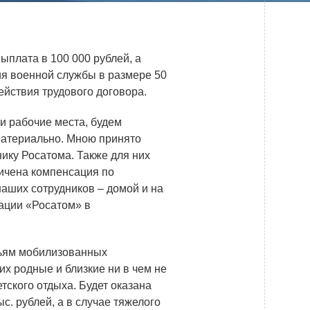
Системы безопасности
Услуги
плата в 100 000 рублей, а
Прочая продукция
я военной службы в размере 50
ействия трудового договора.
Испытательный центр ВЭИ
и рабочие места, будем
 материально. Мною принято
ПРЕСС-ЦЕНТР
ку Росатома. Также для них
личена компенсация по
Новости ВНИИТФ
аших сотрудников – домой и на
рации «Росатом» в
Новости отрасли
Книги
мьям мобилизованных
их родные и близкие ни в чем не
тского отдыха. Будет оказана
ПОСТАВЩИКАМ
. рублей, а в случае тяжелого