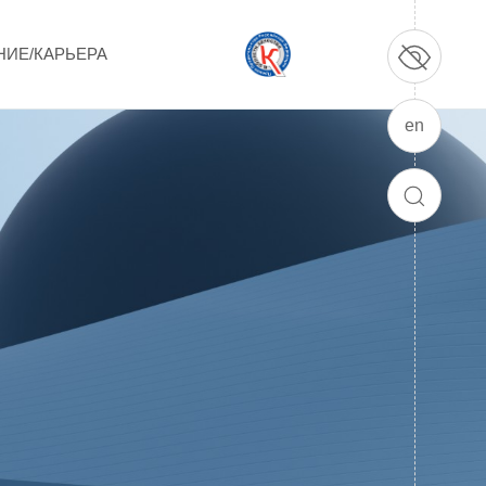
НИЕ/КАРЬЕРА
en
ПРОДУКЦИЯ И УСЛУГИ
ДПО и ПО (Дополнительное
ПОИСК
профессиональное образование и
профессиональное обучение)
Лазерные технологии
Каталог гражданской продукции
Технологии водородной энергетики
Цифровые продукты
Электротехника