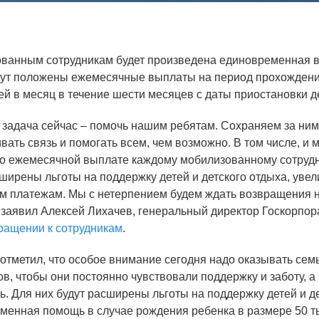
Аспирантура
Премии молодым ученым
ванным сотрудникам будет произведена единовременная вы
Интеллектуальная собственность
дут положены ежемесячные выплаты на период прохождени
ей в месяц в течение шести месяцев с даты приостановки д
Семинар «Моделирование технологий
ЯТЦ»
 задача сейчас – помочь нашим ребятам. Сохраняем за ним
Препринты
вать связь и помогать всем, чем возможно. В том числе, и
о ежемесячной выплате каждому мобилизованному сотрудни
Зимняя школа по физике высоких
сширены льготы на поддержку детей и детского отдыха, уве
плотностей энергий
м платежам. Мы с нетерпением будем ждать возвращения н
Молодежная научно-техническая
- заявил Алексей Лихачев, генеральный директор Госкорпо
конференция «Исследования. Технологии.
ращении к сотрудникам
.
Развитие»
 отметил, что особое внимание сегодня надо оказывать се
в, чтобы они постоянно чувствовали поддержку и заботу, а 
. Для них будут расширены льготы на поддержку детей и де
ПОСЕЩЕНИЕ ЗАТО
менная помощь в случае рождения ребенка в размере 50 тыс