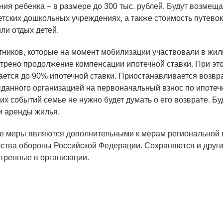
ния ребенка – в размере до 300 тыс. рублей. Будут возмещ
детских дошкольных учреждениях, а также стоимость путево
ли отдых детей.
ОБРАЗОВАНИЕ/КАРЬЕРА
тников, которые на момент мобилизации участвовали в жи
Будущим сотрудникам
трено продолжение компенсации ипотечной ставки. При эт
СФТИ НИЯУ МИФИ
ается до 90% ипотечной ставки. Приостанавливается возвр
ыданного организацией на первоначальный взнос по ипотечн
Спецкафедра УРФУ
их событий семье не нужно будет думать о его возврате. Б
Школа молодого специалиста
и аренды жилья.
Новый Снежинск
е меры являются дополнительными к мерам региональной 
ства обороны Российской Федерации. Сохраняются и други
Оформление анкетного материала РФЯЦ -
тренные в организации.
ВНИИТФ
Профессиональное обучение
Практика для студентов