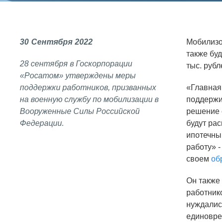
СОЦИАЛЬНАЯ ОТВЕТСТВЕННОСТЬ
Охрана окружающей среды
30
Сентября
2022
Мобилизо
Программы по оздоровлению
также бу
28 сентября в Госкорпорации
тыс. рубл
Обеспечение жильем
«Росатом» утверждены меры
Социальная поддержка
поддержки работников, призванных
«Главная
на военную службу по мобилизации в
поддержи
Спорт и отдых
Вооруженные Силы Российской
решение 
Федерации.
будут ра
Санаторий-профилакторий
ипотечны
Высокая социальная эффективность
работу» 
ВНИИТФ
своем
об
Территория здоровья
Он также
работнико
нуждались
ВЫСТАВКИ
единовре