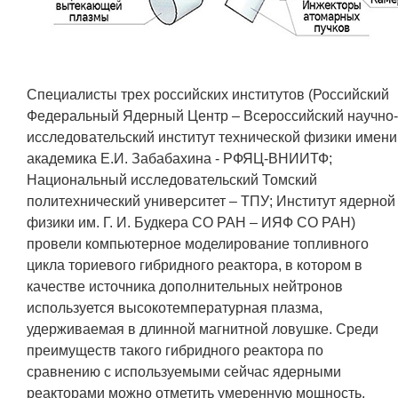
ЯТЦ»
Препринты
Зимняя школа по физике высоких
плотностей энергий
Специалисты трех российских институтов (Российский
Федеральный Ядерный Центр – Всероссийский научно-
Молодежная научно-техническая
исследовательский институт технической физики имени
конференция «Исследования.
академика Е.И. Забабахина - РФЯЦ-ВНИИТФ;
Технологии. Развитие»
Национальный исследовательский Томский
политехнический университет – ТПУ; Институт ядерной
физики им. Г. И. Будкера СО РАН – ИЯФ СО РАН)
ПРОДУКЦИЯ И УСЛУГИ
провели компьютерное моделирование топливного
цикла ториевого гибридного реактора, в котором в
ДПО и ПО (Дополнительное
качестве источника дополнительных нейтронов
профессиональное образование и
используется высокотемпературная плазма,
профессиональное обучение)
удерживаемая в длинной магнитной ловушке. Среди
Лазерные технологии
преимуществ такого гибридного реактора по
сравнению с используемыми сейчас ядерными
Каталог гражданской продукции
реакторами можно отметить умеренную мощность,