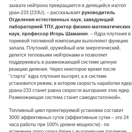
захвате нейтрона превращается в делящийся изотоп
уран-233 (233U). – рассказывает
руководитель
Отделения естественных наук, заведующий
лабораторией ТПУ, доктор физико-математических
наук, профессор Игорь Шаманин
. – Ядра плутония в
ториевой топливной композиции выполняют функцию
запала. Плутоний, оружейный или энергетический,
делится тепловыми нейтронами и позволяет
поддерживать в размножающей системе цепную
реакцию деления. Через некоторое время после
"старта" ядра плутония выгорят, а в системе
установится режим, в котором скорость наработки ядер
урана-233 станет равна скорости выгорания этих ядер.
Размножающая система станет самодостаточной».
Топливный цикл проектируемой установки составит
3000 эффективных суток (эффективные сутки – это 24
часа работы при 100% уровне мощности) - по
истечении этого срока блоки с выгоревшим топливом