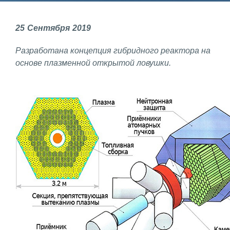
Фундаментальные и прикладные
25
Сентября
2019
исследования
Разработана концепция гибридного реактора на
Газодинамические исследования
основе плазменной открытой ловушки.
Экспериментальная база
Космическая защита Земли
Забабахинские научные чтения
Семинар «Радиационная физика
металлов и сплавов»
Аспирантура
Премии молодым ученым
Интеллектуальная собственность
Семинар «Моделирование технологий