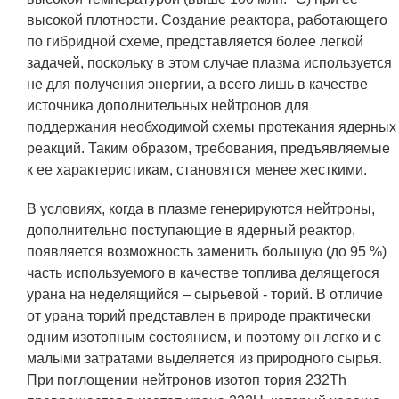
Социальная поддержка
высокой плотности. Создание реактора, работающего
по гибридной схеме, представляется более легкой
Спорт и отдых
задачей, поскольку в этом случае плазма используется
Санаторий-профилакторий
не для получения энергии, а всего лишь в качестве
источника дополнительных нейтронов для
Высокая социальная эффективность
поддержания необходимой схемы протекания ядерных
ВНИИТФ
реакций. Таким образом, требования, предъявляемые
к ее характеристикам, становятся менее жесткими.
Территория здоровья
В условиях, когда в плазме генерируются нейтроны,
дополнительно поступающие в ядерный реактор,
ПРЕСС-ЦЕНТР
появляется возможность заменить большую (до 95 %)
часть используемого в качестве топлива делящегося
Новости ВНИИТФ
урана на неделящийся – сырьевой - торий. В отличие
Новости отрасли
от урана торий представлен в природе практически
одним изотопным состоянием, и поэтому он легко и с
Книги
малыми затратами выделяется из природного сырья.
При поглощении нейтронов изотоп тория 232Th