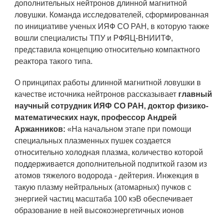
дополнительных нейтронов длинной магнитной
ОБРАЗОВАНИЕ/КАРЬЕРА
ловушки. Команда исследователей, сформированная
по инициативе ученых ИЯФ СО РАН, в которую также
Будущим сотрудникам
вошли специалисты ТПУ и РФЯЦ-ВНИИТФ,
СФТИ НИЯУ МИФИ
представила концепцию относительно компактного
реактора такого типа.
Спецкафедра УРФУ
О принципах работы длинной магнитной ловушки в
Школа молодого специалиста
качестве источника нейтронов рассказывает
главный
Новый Снежинск
научный сотрудник ИЯФ СО РАН, доктор физико-
математических наук, профессор Андрей
Оформление анкетного материала РФЯЦ
Аржанников:
«На начальном этапе при помощи
- ВНИИТФ
специальных плазменных пушек создается
Профессиональное обучение
относительно холодная плазма, количество которой
поддерживается дополнительной подпиткой газом из
Практика для студентов
атомов тяжелого водорода - дейтерия. Инжекция в
такую плазму нейтральных (атомарных) пучков с
энергией частиц масштаба 100 кэВ обеспечивает
образование в ней высокоэнергетичных ионов