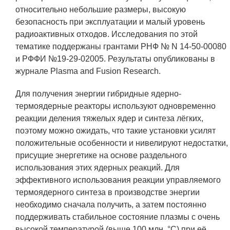
Технологии водородной энергетики
относительно небольшие размеры, высокую
безопасность при эксплуатации и малый уровень
Цифровые продукты
радиоактивных отходов. Исследования по этой
Электротехника
тематике поддержаны грантами РНФ № N 14-50-00080
и РФФИ №19-29-02005. Результаты опубликованы в
Системы безопасности
журнале Plasma and Fusion Research.
Услуги
Для получения энергии гибридные ядерно-
Прочая продукция
термоядерные реакторы используют одновременно
реакции деления тяжелых ядер и синтеза лёгких,
Испытательный центр ВЭИ
поэтому можно ожидать, что такие установки усилят
положительные особенности и нивелируют недостатки,
присущие энергетике на основе раздельного
СОЦИАЛЬНАЯ ОТВЕТСТВЕННОСТЬ
использования этих ядерных реакций. Для
эффективного использования реакции управляемого
Охрана окружающей среды
термоядерного синтеза в производстве энергии
Программы по оздоровлению
необходимо сначала получить, а затем постоянно
поддерживать стабильное состояние плазмы с очень
Обеспечение жильем
высокой температурой (выше 100 млн. °С) при её