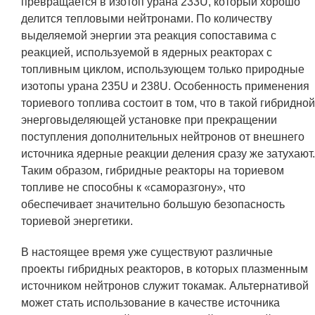
превращается в изотоп урана 233U, который хорошо
ПОСТАВЩИКАМ
делится тепловыми нейтронами. По количеству
выделяемой энергии эта реакция сопоставима с
Новости
реакцией, используемой в ядерных реакторах с
Закупки
топливным циклом, использующем только природные
изотопы урана 235U и 238U. Особенность применения
Документы
ториевого топлива состоит в том, что в такой гибридной
Контроль и арбитраж
энерговыделяющей установке при прекращении
поступления дополнительных нейтронов от внешнего
Обучение
источника ядерные реакции деления сразу же затухают.
Контакты
Таким образом, гибридные реакторы на ториевом
топливе не способны к «саморазгону», что
обеспечивает значительно большую безопасность
ПОСЕЩЕНИЕ ЗАТО
ториевой энергетики.
В настоящее время уже существуют различные
проекты гибридных реакторов, в которых плазменным
ВЫСТАВКИ
источником нейтронов служит токамак. Альтернативой
может стать использование в качестве источника