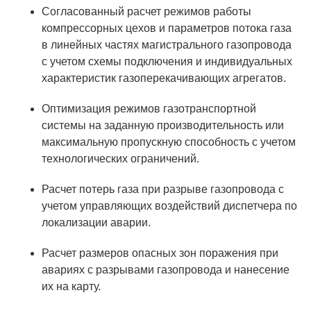
ЯТЦ»
Согласованный расчет режимов работы
Препринты
компрессорных цехов и параметров потока газа
в линейных частях магистрального газопровода
Зимняя школа по физике высоких
с учетом схемы подключения и индивидуальных
плотностей энергий
характеристик газоперекачивающих агрегатов.
Молодежная научно-техническая
Оптимизация режимов газотранспортной
конференция «Исследования.
системы на заданную производительность или
Технологии. Развитие»
максимальную пропускную способность с учетом
технологических ограничений.
ПРОДУКЦИЯ И УСЛУГИ
Расчет потерь газа при разрыве газопровода с
учетом управляющих воздействий диспетчера по
ДПО и ПО (Дополнительное
локализации аварии.
профессиональное образование и
профессиональное обучение)
Расчет размеров опасных зон поражения при
Лазерные технологии
авариях с разрывами газопровода и нанесение
их на карту.
Каталог гражданской продукции