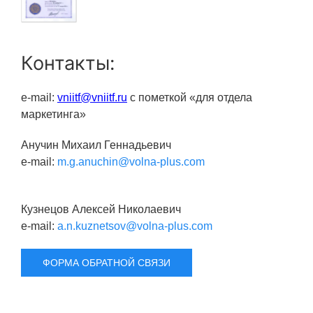
Социальная поддержка
Спорт и отдых
Контакты:
Санаторий-профилакторий
Высокая социальная эффективность
e-mail:
vniitf@vniitf.ru
c пометкой «для отдела
ВНИИТФ
маркетинга»
Территория здоровья
Анучин Михаил Геннадьевич
e-mail:
m.g.anuchin@volna-plus.com
ПРЕСС-ЦЕНТР
Кузнецов Алексей Николаевич
Новости ВНИИТФ
e-mail:
a.n.kuznetsov@volna-plus.com
Новости отрасли
ФОРМА ОБРАТНОЙ СВЯЗИ
Книги