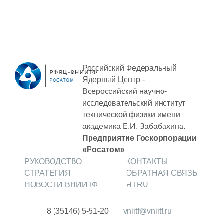
ПОСТАВЩИКАМ
Новости
Закупки
Документы
Российский Федеральный
Контроль и арбитраж
Ядерный Центр -
Всероссийский научно-
Обучение
исследовательский институт
технической физики
имени
Контакты
академика Е.И. Забабахина.
Предприятие Госкорпорации
ПОСЕЩЕНИЕ ЗАТО
«Росатом»
РУКОВОДСТВО
КОНТАКТЫ
СТРАТЕГИЯ
ОБРАТНАЯ СВЯЗЬ
НОВОСТИ ВНИИТФ
ЯТRU
ВЫСТАВКИ
8 (35146) 5-51-20
vniitf@vniitf.ru