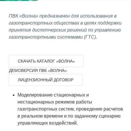
Фундаментальные и прикладные
ПВК «Волна» предназначен для использования в
исследования
газотранспортных обществах в целях поддержки
принятия диспетчерских решений по управлению
Газодинамические исследования
газотранспортными системами (ГТС).
Экспериментальная база
Космическая защита Земли
СКАЧАТЬ КАТАЛОГ «ВОЛНА»
Забабахинские научные чтения
ДЕМОВЕРСИЯ ПВК «ВОЛНА»
Семинар «Радиационная физика
ЛИЦЕНЗИОННЫЙ ДОГОВОР
металлов и сплавов»
Аспирантура
Моделирование стационарных и
нестационарных режимов работы
Премии молодым ученым
газотранспортных систем, проведение расчетов
Интеллектуальная собственность
в реальном времени и по заданному сценарию
управляющих воздействий.
Семинар «Моделирование технологий