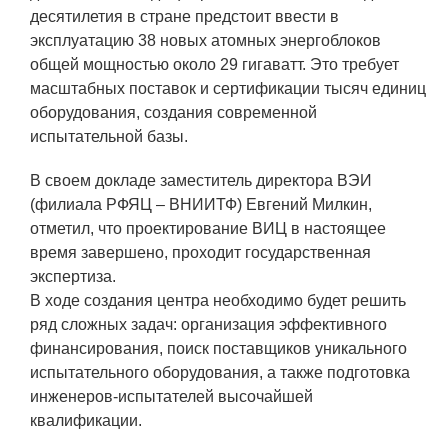
ЯТЦ»
десятилетия в стране предстоит ввести в
Препринты
эксплуатацию 38 новых атомных энергоблоков
общей мощностью около 29 гигаватт. Это требует
Зимняя школа по физике высоких
масштабных поставок и сертификации тысяч единиц
плотностей энергий
оборудования, создания современной
испытательной базы.
Молодежная научно-техническая
конференция «Исследования.
В своем докладе заместитель директора ВЭИ
Технологии. Развитие»
(филиала РФЯЦ – ВНИИТФ) Евгений Милкин,
отметил, что проектирование ВИЦ в настоящее
время завершено, проходит государственная
ПРОДУКЦИЯ И УСЛУГИ
экспертиза.
В ходе создания центра необходимо будет решить
ДПО и ПО (Дополнительное
ряд сложных задач: организация эффективного
профессиональное образование и
финансирования, поиск поставщиков уникального
профессиональное обучение)
испытательного оборудования, а также подготовка
Лазерные технологии
инженеров-испытателей высочайшей
квалификации.
Каталог гражданской продукции