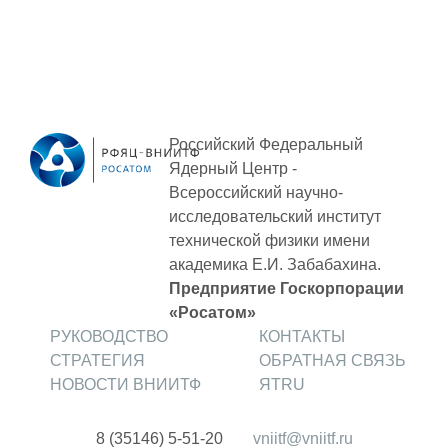
Социальная поддержка
Спорт и отдых
Санаторий-профилакторий
Высокая социальная эффективность
Российский Федеральный
ВНИИТФ
Ядерный Центр -
Всероссийский научно-
Территория здоровья
исследовательский институт
технической физики
имени
ПРЕСС-ЦЕНТР
академика Е.И. Забабахина.
Предприятие Госкорпорации
Новости ВНИИТФ
«Росатом»
РУКОВОДСТВО
КОНТАКТЫ
Новости отрасли
СТРАТЕГИЯ
ОБРАТНАЯ СВЯЗЬ
Книги
НОВОСТИ ВНИИТФ
ЯТRU
8 (35146) 5-51-20
vniitf@vniitf.ru