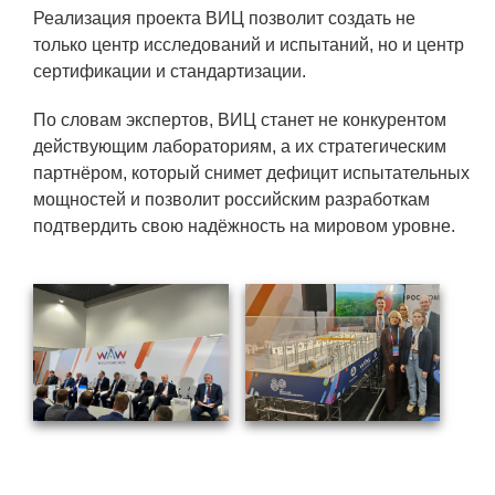
Технологии водородной энергетики
Реализация проекта ВИЦ позволит создать не
только центр исследований и испытаний, но и центр
Цифровые продукты
сертификации и стандартизации.
Электротехника
По словам экспертов, ВИЦ станет не конкурентом
Системы безопасности
действующим лабораториям, а их стратегическим
партнёром, который снимет дефицит испытательных
Услуги
мощностей и позволит российским разработкам
Прочая продукция
подтвердить свою надёжность на мировом уровне.
Испытательный центр ВЭИ
СОЦИАЛЬНАЯ ОТВЕТСТВЕННОСТЬ
Охрана окружающей среды
Программы по оздоровлению
Обеспечение жильем