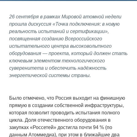
Фундаментальные и прикладные
26 сентября в рамках Мировой атомной недели
исследования
прошла дискуссия «Точка подключения: в новую
реальность испытаний и сертификации»,
Газодинамические исследования
посвященная созданию Всероссийского
Экспериментальная база
испытательного центра высоковольтного
оборудования — проекта, который должен стать
Космическая защита Земли
ключевым элементом технологического
Забабахинские научные чтения
суверенитета и обеспечить надёжность
энергетической системы страны.
Семинар «Радиационная физика
металлов и сплавов»
Аспирантура
Было отмечено, что Россия выходит на финишную
прямую в создании собственной инфраструктуры,
Премии молодым ученым
которая позволит проводить испытания полного
Интеллектуальная собственность
цикла. Доля отечественного оборудования в
закупках «Россетей» достигла почти 94 % (по
Семинар «Моделирование технологий
данным Атоммедиа), при этом в ближайшие два