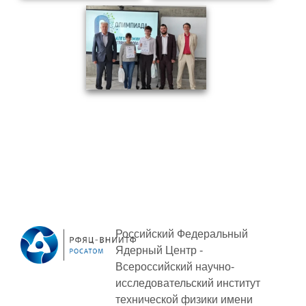
Технологии водородной энергетики
Цифровые продукты
Электротехника
Системы безопасности
Услуги
Прочая продукция
Испытательный центр ВЭИ
СОЦИАЛЬНАЯ ОТВЕТСТВЕННОСТЬ
Российский Федеральный
Охрана окружающей среды
Ядерный Центр -
Всероссийский научно-
Программы по оздоровлению
исследовательский институт
Обеспечение жильем
технической физики
имени