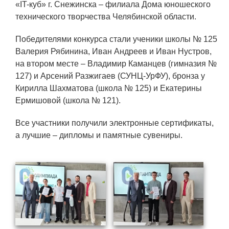
ЯТЦ»
«IT-куб» г. Снежинска – филиала Дома юношеского
технического творчества Челябинской области.
Препринты
Победителями конкурса стали ученики школы № 125
Зимняя школа по физике высоких
Валерия Рябинина, Иван Андреев и Иван Нустров,
плотностей энергий
на втором месте – Владимир Каманцев (гимназия №
Молодежная научно-техническая
127) и Арсений Разжигаев (СУНЦ-УрФУ), бронза у
конференция «Исследования.
Кирилла Шахматова (школа № 125) и Екатерины
Технологии. Развитие»
Ермишовой (школа № 121).
Все участники получили электронные сертификаты,
ПРОДУКЦИЯ И УСЛУГИ
а лучшие – дипломы и памятные сувениры.
ДПО и ПО (Дополнительное
профессиональное образование и
профессиональное обучение)
Лазерные технологии
Каталог гражданской продукции