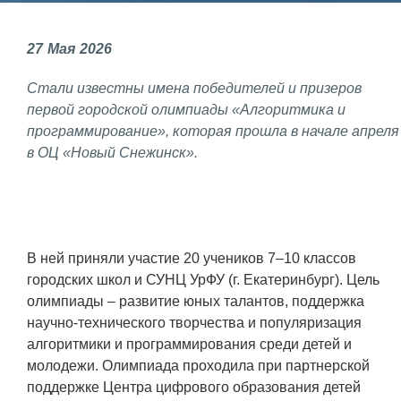
Фундаментальные и прикладные
27
Мая
2026
исследования
Стали известны имена победителей и призеров
Газодинамические исследования
первой городской олимпиады «Алгоритмика и
Экспериментальная база
программирование», которая прошла в начале апреля
в ОЦ «Новый Снежинск».
Космическая защита Земли
Забабахинские научные чтения
Семинар «Радиационная физика
металлов и сплавов»
В ней приняли участие 20 учеников 7–10 классов
городских школ и СУНЦ УрФУ (г. Екатеринбург). Цель
Аспирантура
олимпиады – развитие юных талантов, поддержка
Премии молодым ученым
научно-технического творчества и популяризация
алгоритмики и программирования среди детей и
Интеллектуальная собственность
молодежи. Олимпиада проходила при партнерской
Семинар «Моделирование технологий
поддержке Центра цифрового образования детей