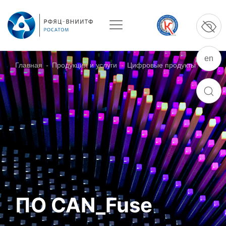
en
Главная
-
Продукция и услуги
-
Цифровые продукты
О ПРЕДПРИЯТИИ
ПОИСК
О РФЯЦ – ВНИИТФ
Руководство
Стратегия
История РФЯЦ – ВНИИТФ
История филиала ВНИИТФ – ВЭИ
Контакты
ПО CAN_Fuse
НАУКА