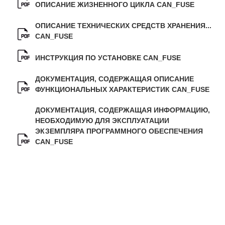
ЯТЦ»
ОПИСАНИЕ ЖИЗНЕННОГО ЦИКЛА CAN_FUSE
Препринты
ОПИСАНИЕ ТЕХНИЧЕСКИХ СРЕДСТВ ХРАНЕНИЯ...
CAN_FUSE
Зимняя школа по физике высоких
плотностей энергий
ИНСТРУКЦИЯ ПО УСТАНОВКЕ CAN_FUSE
Молодежная научно-техническая
ДОКУМЕНТАЦИЯ, СОДЕРЖАЩАЯ ОПИСАНИЕ
конференция «Исследования.
ФУНКЦИОНАЛЬНЫХ ХАРАКТЕРИСТИК CAN_FUSE
Технологии. Развитие»
ДОКУМЕНТАЦИЯ, СОДЕРЖАЩАЯ ИНФОРМАЦИЮ,
НЕОБХОДИМУЮ ДЛЯ ЭКСПЛУАТАЦИИ
ПРОДУКЦИЯ И УСЛУГИ
ЭКЗЕМПЛЯРА ПРОГРАММНОГО ОБЕСПЕЧЕНИЯ
CAN_FUSE
ДПО и ПО (Дополнительное
профессиональное образование и
профессиональное обучение)
Лазерные технологии
Каталог гражданской продукции