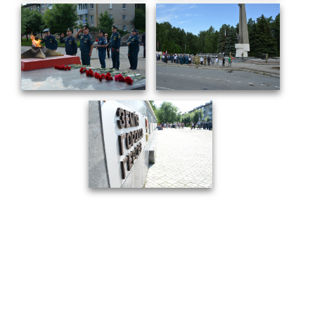
Социальная поддержка
Спорт и отдых
Санаторий-профилакторий
Высокая социальная эффективность
ВНИИТФ
Территория здоровья
ПРЕСС-ЦЕНТР
Новости ВНИИТФ
Новости отрасли
Книги