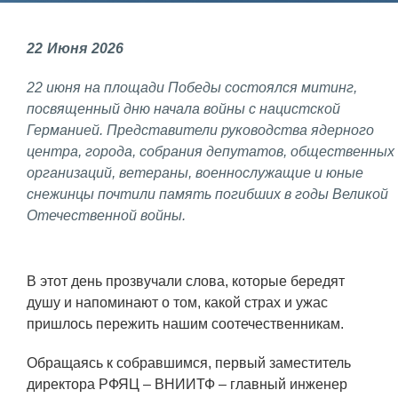
Фундаментальные и прикладные
22
Июня
2026
исследования
22 июня на площади Победы состоялся митинг,
Газодинамические исследования
посвященный дню начала войны с нацистской
Экспериментальная база
Германией. Представители руководства ядерного
центра, города, собрания депутатов, общественных
Космическая защита Земли
организаций, ветераны, военнослужащие и юные
Забабахинские научные чтения
снежинцы почтили память погибших в годы Великой
Отечественной войны.
Семинар «Радиационная физика
металлов и сплавов»
Аспирантура
В этот день прозвучали слова, которые бередят
душу и напоминают о том, какой страх и ужас
Премии молодым ученым
пришлось пережить нашим соотечественникам.
Интеллектуальная собственность
Обращаясь к собравшимся, первый заместитель
Семинар «Моделирование технологий
директора РФЯЦ – ВНИИТФ – главный инженер