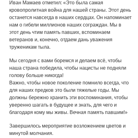
ЯТЦ»
Иван Мамаев отметил: «Это была самая
кровопролитная война для нашей страны. Этот день
Препринты
останется навсегда в наших сердцах. Он напоминает
Зимняя школа по физике высоких
нам о гибели миллионов наших сограждан. Мы в
плотностей энергий
этот день чтим память павших, вспоминаем
ветеранов и, конечно, отдаем дань уважения
Молодежная научно-техническая
труженикам тыла.
конференция «Исследования.
Технологии. Развитие»
Мы сегодня с вами боремся и делаем всё, чтобы
наша страна победила, чтобы нацисты не подняли
голову больше никогда!
ПРОДУКЦИЯ И УСЛУГИ
Важно, чтобы новое поколение помнило всегда, что
для наших предков это были тяжелые годы. Мы
ДПО и ПО (Дополнительное
должны бережно хранить эти воспоминания, чтобы
профессиональное образование и
уверенно шагать в будущее и знать, для чего и
профессиональное обучение)
благодаря кому мы живы. Вечная память павшим!»
Лазерные технологии
Завершилось мероприятие возложением цветов и
Каталог гражданской продукции
минутой молчания.