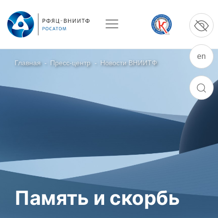
en
Главная
-
Пресс-центр
-
Новости ВНИИТФ
О ПРЕДПРИЯТИИ
ПОИСК
О РФЯЦ – ВНИИТФ
Руководство
Стратегия
История РФЯЦ – ВНИИТФ
История филиала ВНИИТФ – ВЭИ
Контакты
Память и скорбь
НАУКА