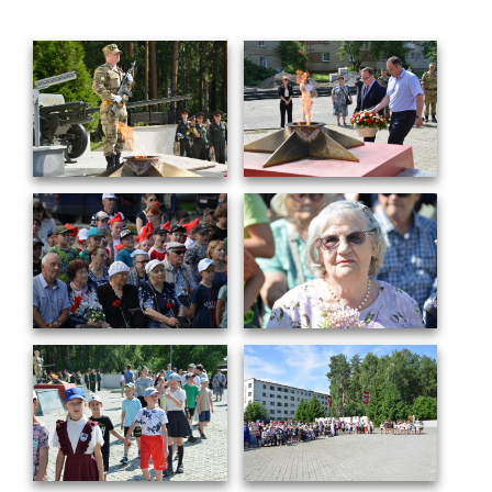
Технологии водородной энергетики
Цифровые продукты
Электротехника
Системы безопасности
Услуги
Прочая продукция
Испытательный центр ВЭИ
СОЦИАЛЬНАЯ ОТВЕТСТВЕННОСТЬ
Охрана окружающей среды
Программы по оздоровлению
Обеспечение жильем