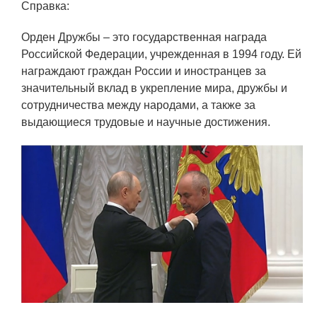
ЯТЦ»
Справка:
Препринты
Орден Дружбы – это государственная награда
Российской Федерации, учрежденная в 1994 году. Ей
Зимняя школа по физике высоких
награждают граждан России и иностранцев за
плотностей энергий
значительный вклад в укрепление мира, дружбы и
Молодежная научно-техническая
сотрудничества между народами, а также за
конференция «Исследования.
выдающиеся трудовые и научные достижения.
Технологии. Развитие»
ПРОДУКЦИЯ И УСЛУГИ
ДПО и ПО (Дополнительное
профессиональное образование и
профессиональное обучение)
Лазерные технологии
Каталог гражданской продукции