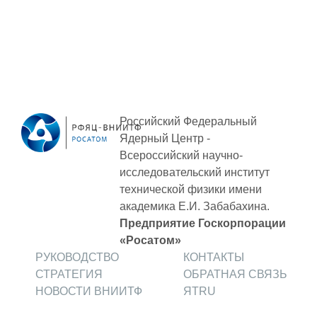
Технологии водородной энергетики
Цифровые продукты
Электротехника
Системы безопасности
Услуги
Российский Федеральный
Ядерный Центр -
Прочая продукция
Всероссийский научно-
Испытательный центр ВЭИ
исследовательский институт
технической физики
имени
академика Е.И. Забабахина.
СОЦИАЛЬНАЯ ОТВЕТСТВЕННОСТЬ
Предприятие Госкорпорации
«Росатом»
Охрана окружающей среды
РУКОВОДСТВО
КОНТАКТЫ
СТРАТЕГИЯ
ОБРАТНАЯ СВЯЗЬ
Программы по оздоровлению
НОВОСТИ ВНИИТФ
ЯТRU
Обеспечение жильем