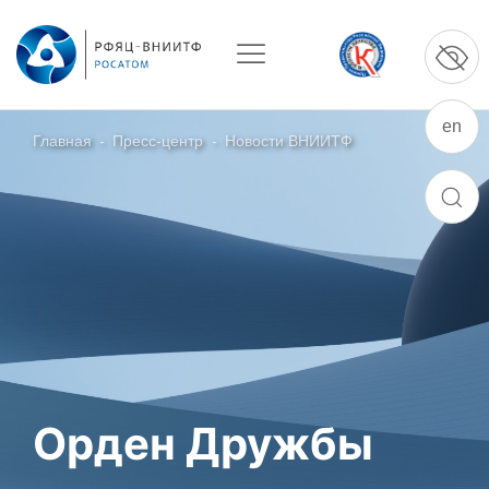
en
Главная
-
Пресс-центр
-
Новости ВНИИТФ
О ПРЕДПРИЯТИИ
ПОИСК
О РФЯЦ – ВНИИТФ
Руководство
Стратегия
История РФЯЦ – ВНИИТФ
История филиала ВНИИТФ – ВЭИ
Контакты
Орден Дружбы
НАУКА