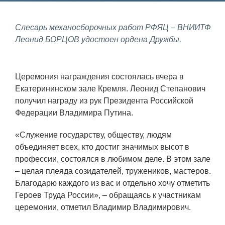
Фундаментальные и прикладные
Слесарь механосборочных работ РФЯЦ – ВНИИТФ
исследования
Леонид БОРЦОВ удостоен ордена Дружбы.
Газодинамические исследования
Экспериментальная база
Церемония награждения состоялась вчера в
Екатерининском зале Кремля. Леонид Степанович
Космическая защита Земли
получил награду из рук Президента Российской
Забабахинские научные чтения
Федерации Владимира Путина.
Семинар «Радиационная физика
«Служение государству, обществу, людям
металлов и сплавов»
объединяет всех, кто достиг значимых высот в
Аспирантура
профессии, состоялся в любимом деле. В этом зале
– целая плеяда созидателей, тружеников, мастеров.
Премии молодым ученым
Благодарю каждого из вас и отдельно хочу отметить
Героев Труда России», – обращаясь к участникам
Интеллектуальная собственность
церемонии, отметил Владимир Владимирович.
Семинар «Моделирование технологий