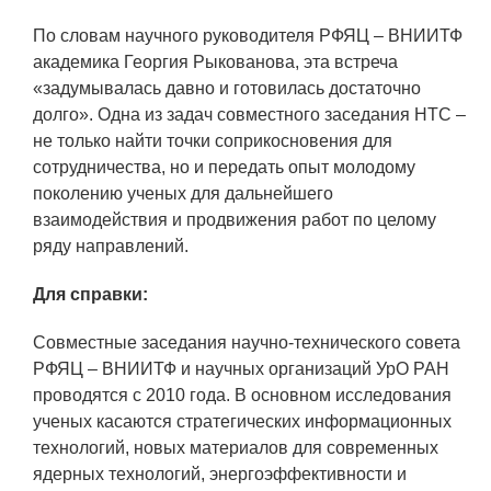
Социальная поддержка
По словам научного руководителя РФЯЦ – ВНИИТФ
академика Георгия Рыкованова, эта встреча
Спорт и отдых
«задумывалась давно и готовилась достаточно
Санаторий-профилакторий
долго». Одна из задач совместного заседания НТС –
не только найти точки соприкосновения для
Высокая социальная эффективность
сотрудничества, но и передать опыт молодому
ВНИИТФ
поколению ученых для дальнейшего
Территория здоровья
взаимодействия и продвижения работ по целому
ряду направлений.
ПРЕСС-ЦЕНТР
Для справки:
Новости ВНИИТФ
Совместные заседания научно-технического совета
РФЯЦ – ВНИИТФ и научных организаций УрО РАН
Новости отрасли
проводятся с 2010 года. В основном исследования
Книги
ученых
касаются стратегических информационных
технологий, новых материалов для современных
ядерных технологий, энергоэффективности и