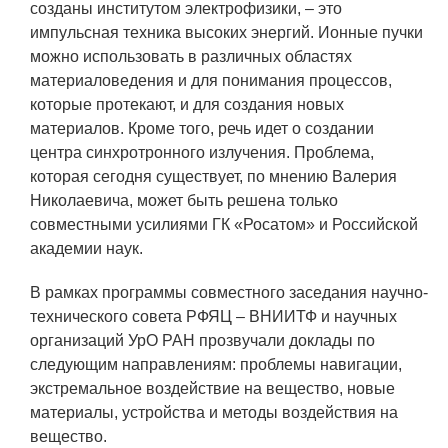
созданы институтом электрофизики, – это
Технологии водородной энергетики
импульсная техника высоких энергий. Ионные пучки
Цифровые продукты
можно использовать в различных областях
материаловедения и для понимания процессов,
Электротехника
которые протекают, и для создания новых
Системы безопасности
материалов. Кроме того, речь идет о создании
центра синхротронного излучения. Проблема,
Услуги
которая сегодня существует, по мнению Валерия
Николаевича, может быть решена только
Прочая продукция
совместными усилиями ГК «Росатом» и Российской
Испытательный центр ВЭИ
академии наук.
В рамках программы совместного заседания научно-
СОЦИАЛЬНАЯ ОТВЕТСТВЕННОСТЬ
технического совета РФЯЦ – ВНИИТФ и научных
организаций УрО РАН прозвучали доклады по
Охрана окружающей среды
следующим направлениям: проблемы навигации,
экстремальное воздействие на вещество, новые
Программы по оздоровлению
материалы, устройства и методы воздействия на
Обеспечение жильем
вещество.