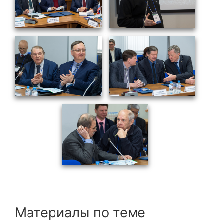
ОБРАЗОВАНИЕ/КАРЬЕРА
Будущим сотрудникам
СФТИ НИЯУ МИФИ
Спецкафедра УРФУ
Школа молодого специалиста
Новый Снежинск
Оформление анкетного материала РФЯЦ
- ВНИИТФ
Профессиональное обучение
Практика для студентов
Материалы по теме