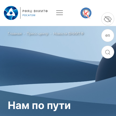
Главная
-
Пресс-центр
-
Новости ВНИИТФ
en
О ПРЕДПРИЯТИИ
ПОИСК
О РФЯЦ – ВНИИТФ
Руководство
Стратегия
История РФЯЦ – ВНИИТФ
История филиала ВНИИТФ – ВЭИ
Контакты
Нам по пути
НАУКА