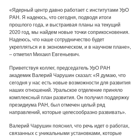
ЯТЦ»
«Ядерный центр давно работает с институтами УрО
Препринты
РАН. Я надеюсь, что сегодня, подводя итоги
Зимняя школа по физике высоких
прошлого года, и выстраивая планы на текущий
плотностей энергий
2020 год, мы найдем новые точки соприкосновения.
Надеюсь, что наше сотрудничество будет
Молодежная научно-техническая
укрепляться и в экономическом, и в научном плане»,
конференция «Исследования.
– отметил Михаил Евгеньевич.
Технологии. Развитие»
Приветствуя коллег, председатель УрО РАН
академик Валерий Чарушин сказал: «Я думаю, что
ПРОДУКЦИЯ И УСЛУГИ
сегодня у нас есть новые возможности для развития
наших отношений. Уральское отделение приняло
ДПО и ПО (Дополнительное
комплексный план развития. Он получил поддержку
профессиональное образование и
президиума РАН, был отмечен целый ряд
профессиональное обучение)
направлений, которые целесообразно развивать».
Лазерные технологии
Валерий Чарушин пояснил, что речь идет о работах,
Каталог гражданской продукции
связанных с уникальными установками, которые