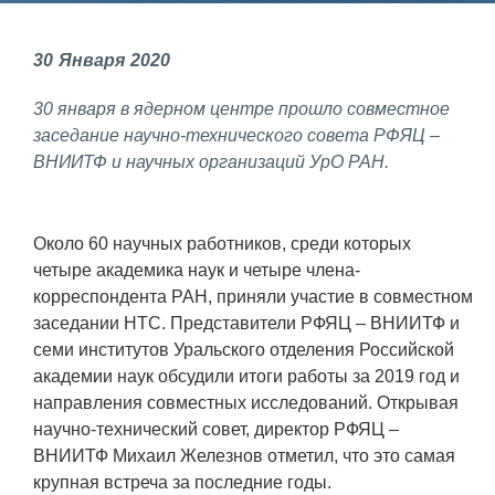
Фундаментальные и прикладные
30
Января
2020
исследования
30 января в ядерном центре прошло совместное
Газодинамические исследования
заседание научно-технического совета РФЯЦ –
Экспериментальная база
ВНИИТФ и научных организаций УрО РАН.
Космическая защита Земли
Забабахинские научные чтения
Около 60 научных работников, среди которых
четыре академика наук и четыре члена-
Семинар «Радиационная физика
корреспондента РАН, приняли участие в совместном
металлов и сплавов»
заседании НТС. Представители РФЯЦ – ВНИИТФ и
Аспирантура
семи институтов Уральского отделения Российской
академии наук обсудили итоги работы за 2019 год и
Премии молодым ученым
направления совместных исследований. Открывая
научно-технический совет, директор РФЯЦ –
Интеллектуальная собственность
ВНИИТФ Михаил Железнов отметил, что это самая
Семинар «Моделирование технологий
крупная встреча за последние годы.