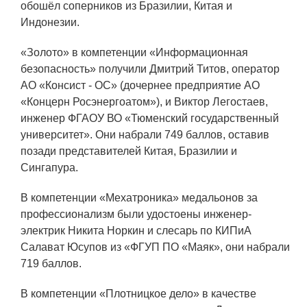
ЯТЦ»
обошёл соперников из Бразилии, Китая и
Индонезии.
Препринты
«Золото» в компетенции «Информационная
Зимняя школа по физике высоких
безопасность» получили Дмитрий Титов, оператор
плотностей энергий
АО «Консист - ОС» (дочернее предприятие АО
Молодежная научно-техническая
«Концерн Росэнергоатом»), и Виктор Легостаев,
конференция «Исследования.
инженер ФГАОУ ВО «Тюменский государственный
Технологии. Развитие»
университет». Они набрали 749 баллов, оставив
позади представителей Китая, Бразилии и
Сингапура.
ПРОДУКЦИЯ И УСЛУГИ
В компетенции «Мехатроника» медальонов за
ДПО и ПО (Дополнительное
профессионализм были удостоены инженер-
профессиональное образование и
электрик Никита Норкин и слесарь по КИПиА
профессиональное обучение)
Салават Юсупов из «ФГУП ПО «Маяк», они набрали
719 баллов.
Лазерные технологии
Каталог гражданской продукции
В компетенции «Плотницкое дело» в качестве