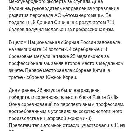
международного эксперта выступала Дина
Технологии водородной энергетики
Калинина, руководитель направления управления
развития персонала АО «Атомэнергомаш». Ее
Цифровые продукты
подопечный Даниил Синицын с результатом 711
Электротехника
баллов получил медальон за профессионализм.
Системы безопасности
В целом Национальная сборная России завоевала
Услуги
на чемпионате 14 золотых, 4 серебряные и 4
бронзовые медали, а также 25 медальонов за
Прочая продукция
профессионализм, заняв второе место в медальном
Испытательный центр ВЭИ
зачете. Первое место заняла сборная Китая, а
третье - сборная Южной Кореи.
Днем ранее, 26 августа были награждены
СОЦИАЛЬНАЯ ОТВЕТСТВЕННОСТЬ
победители соревновательного блока Future Skills
Охрана окружающей среды
(зона соревнований по перспективным профессиям,
востребованным в условиях высокотехнологичного
Программы по оздоровлению
производства и цифровой экономики).
Представители атомной отрасли участвовали в 11 из
Обеспечение жильем