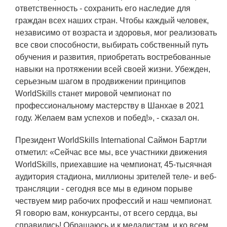
ответственность - сохранить его наследие для
граждан всех наших стран. Чтобы каждый человек,
независимо от возраста и здоровья, мог реализовать
все свои способности, выбирать собственный путь
обучения и развития, приобретать востребованные
навыки на протяжении всей своей жизни. Убежден,
серьезным шагом в продвижении принципов
WorldSkills станет мировой чемпионат по
профессиональному мастерству в Шанхае в 2021
году. Желаем вам успехов и побед!», - сказал он.
Президент WorldSkills International Саймон Бартли
отметил: «Сейчас все мы, все участники движения
WorldSkills, приехавшие на чемпионат, 45-тысячная
аудитория стадиона, миллионы зрителей теле- и веб-
трансляции - сегодня все мы в едином порыве
чествуем мир рабочих профессий и наш чемпионат.
Я говорю вам, конкурсанты, от всего сердца, вы
справились! Обращаюсь и к медалистам, и ко всем