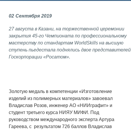
Фундаментальные и прикладные
02
Сентября
2019
исследования
27 августа в Казани, на торжественной церемонии
Газодинамические исследования
закрытия 45-го Чемпионата по профессиональному
Экспериментальная база
мастерству по стандартам WorldSkills на высшую
ступень пьедестала поднялись двое представителей
Космическая защита Земли
Госкорпорации «Росатом».
Забабахинские научные чтения
Семинар «Радиационная физика
металлов и сплавов»
Золотую медаль в компетенции «Изготовление
Аспирантура
изделий из полимерных материалов» завоевал
Премии молодым ученым
Владислав Розов, инженер АО «НИИграфит» и
студент третьего курса НИЯУ МИФИ. Под
Интеллектуальная собственность
руководством международного эксперта Артура
Семинар «Моделирование технологий
Гареева, с результатом 726 баллов Владислав