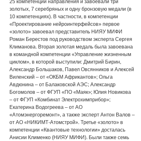
25 компетенций направления и завоевали три
Социальная поддержка
золотых, 7 серебряных и одну бронзовую медали (в
10 компетенциях). В частности, в компетенции
Спорт и отдых
«Проектирование нейроинтерфейсов» первое
Санаторий-профилакторий
«золото» завоевал представитель НИЯУ МИФИ
Роман Берестов под руководством эксперта Сергея
Высокая социальная эффективность
Климанова. Вторая золотая медаль была завоевана
ВНИИТФ
в командной компетенции «Управление жизненным
Территория здоровья
циклом», в которой выступили: Дмитрий Бирин,
Александр Большаков, Павел Овсянников и Алексей
Виленский – от «ОКБМ Африкантов»; Ольга
ПРЕСС-ЦЕНТР
Авдюнина – от Балаковской АЭС; Александр
Богомолов – от ФГУП «ПО «Маяк»; Юлия Новикова
Новости ВНИИТФ
– от ФГУП «Комбинат Электрохимприбор»;
Екатерина Водогреева – от АО
Новости отрасли
«Атомэнергоремонт», а также эксперт Антон Валов –
Книги
от АО «НИКИМТ-Атомстрой». Третье «золото» в
компетенции «Квантовые технологии» досталась
Анисии Клименко (НИЯУ МИФИ). Были также семь