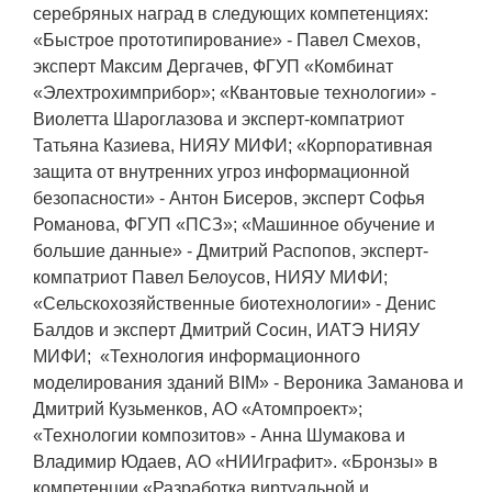
ПОСТАВЩИКАМ
серебряных наград в следующих компетенциях:
«Быстрое прототипирование» - Павел Смехов,
Новости
эксперт Максим Дергачев, ФГУП «Комбинат
«Элехтрохимприбор»; «Квантовые технологии» -
Закупки
Виолетта Шароглазова и эксперт-компатриот
Документы
Татьяна Казиева, НИЯУ МИФИ; «Корпоративная
защита от внутренних угроз информационной
Контроль и арбитраж
безопасности» - Антон Бисеров, эксперт Софья
Обучение
Романова, ФГУП «ПСЗ»; «Машинное обучение и
большие данные» - Дмитрий Распопов, эксперт-
Контакты
компатриот Павел Белоусов, НИЯУ МИФИ;
«Сельскохозяйственные биотехнологии» - Денис
Балдов и эксперт Дмитрий Сосин, ИАТЭ НИЯУ
ПОСЕЩЕНИЕ ЗАТО
МИФИ; «Технология информационного
моделирования зданий BIM» - Вероника Заманова и
Дмитрий Кузьменков, АО «Атомпроект»;
ВЫСТАВКИ
«Технологии композитов» - Анна Шумакова и
Владимир Юдаев, АО «НИИграфит». «Бронзы» в
компетенции «Разработка виртуальной и