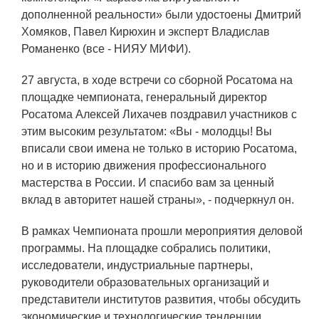
ОБРАЗОВАНИЕ/КАРЬЕРА
дополненной реальности» были удостоены Дмитрий
Хомяков, Павел Кирюхин и эксперт Владислав
Будущим сотрудникам
Романенко (все - НИЯУ МИФИ).
СФТИ НИЯУ МИФИ
27 августа, в ходе встречи со сборной Росатома на
Спецкафедра УРФУ
площадке чемпионата, генеральный директор
Росатома Алексей Лихачев поздравил участников с
Школа молодого специалиста
этим высоким результатом: «Вы - молодцы! Вы
вписали свои имена не только в историю Росатома,
Новый Снежинск
но и в историю движения профессионального
Оформление анкетного материала РФЯЦ
мастерства в России. И спасибо вам за ценный
- ВНИИТФ
вклад в авторитет нашей страны», - подчеркнул он.
Профессиональное обучение
В рамках Чемпионата прошли мероприятия деловой
Практика для студентов
программы. На площадке собрались политики,
исследователи, индустриальные партнеры,
руководители образовательных организаций и
представители институтов развития, чтобы обсудить
экономические и технологические тенденции,