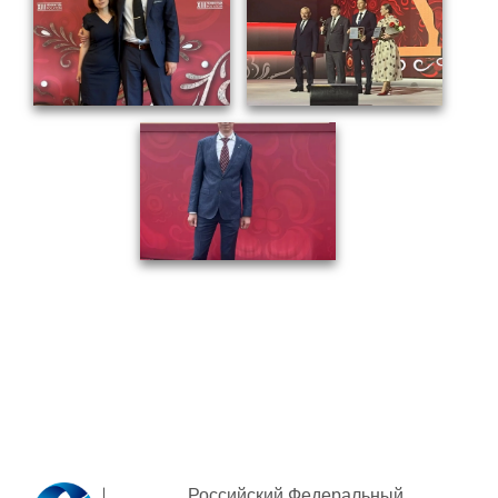
Социальная поддержка
Спорт и отдых
Санаторий-профилакторий
Высокая социальная эффективность
ВНИИТФ
Территория здоровья
ПРЕСС-ЦЕНТР
Новости ВНИИТФ
Новости отрасли
Книги
Российский Федеральный