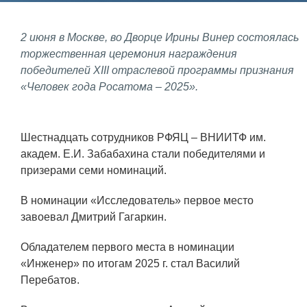
Фундаментальные и прикладные
2 июня в Москве, во Дворце Ирины Винер состоялась
исследования
торжественная церемония награждения
победителей XIII отраслевой программы признания
Газодинамические исследования
«Человек года Росатома – 2025».
Экспериментальная база
Космическая защита Земли
Шестнадцать сотрудников РФЯЦ – ВНИИТФ им.
Забабахинские научные чтения
академ. Е.И. Забабахина стали победителями и
призерами семи номинаций.
Семинар «Радиационная физика
металлов и сплавов»
В номинации «Исследователь» первое место
Аспирантура
завоевал Дмитрий Гагаркин.
Премии молодым ученым
Обладателем первого места в номинации
«Инженер» по итогам 2025 г. стал Василий
Интеллектуальная собственность
Перебатов.
Семинар «Моделирование технологий