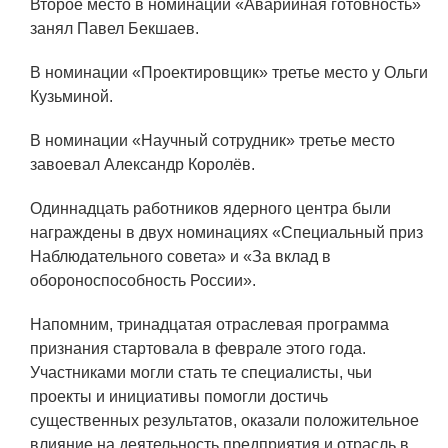
ЯТЦ»
Второе место в номинации «Аварийная готовность»
занял Павел Бекшаев.
Препринты
В номинации «Проектировщик» третье место у Ольги
Зимняя школа по физике высоких
Кузьминой.
плотностей энергий
Молодежная научно-техническая
В номинации «Научный сотрудник» третье место
конференция «Исследования.
завоевал Александр Королёв.
Технологии. Развитие»
Одиннадцать работников ядерного центра были
награждены в двух номинациях «Специальный приз
Наблюдательного совета» и «За вклад в
ПРОДУКЦИЯ И УСЛУГИ
обороноспособность России».
ДПО и ПО (Дополнительное
Напомним, тринадцатая отраслевая программа
профессиональное образование и
признания стартовала в феврале этого года.
профессиональное обучение)
Участниками могли стать те специалисты, чьи
Лазерные технологии
проекты и инициативы помогли достичь
существенных результатов, оказали положительное
Каталог гражданской продукции
влияние на деятельность предприятия и отрасль в