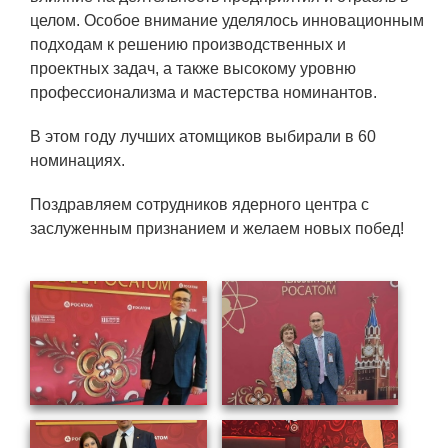
Технологии водородной энергетики
целом. Особое внимание уделялось инновационным
подходам к решению производственных и
Цифровые продукты
проектных задач, а также высокому уровню
Электротехника
профессионализма и мастерства номинантов.
Системы безопасности
В этом году лучших атомщиков выбирали в 60
номинациях.
Услуги
Прочая продукция
Поздравляем сотрудников ядерного центра с
заслуженным признанием и желаем новых побед!
Испытательный центр ВЭИ
СОЦИАЛЬНАЯ ОТВЕТСТВЕННОСТЬ
Охрана окружающей среды
Программы по оздоровлению
Обеспечение жильем