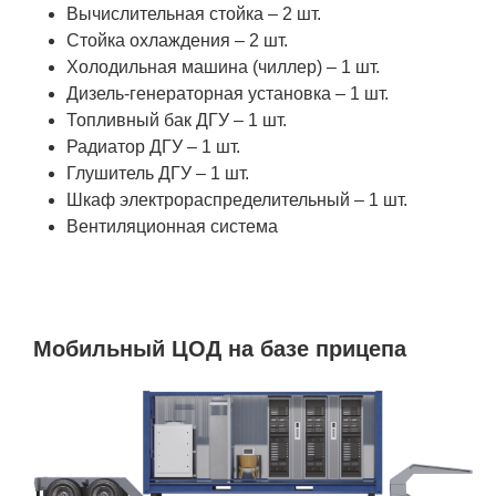
ЯТЦ»
Вычислительная стойка – 2 шт.
Стойка охлаждения – 2 шт.
Препринты
Холодильная машина (чиллер) – 1 шт.
Зимняя школа по физике высоких
Дизель-генераторная установка – 1 шт.
плотностей энергий
Топливный бак ДГУ – 1 шт.
Радиатор ДГУ – 1 шт.
Молодежная научно-техническая
Глушитель ДГУ – 1 шт.
конференция «Исследования.
Шкаф электрораспределительный – 1 шт.
Технологии. Развитие»
Вентиляционная система
ПРОДУКЦИЯ И УСЛУГИ
ДПО и ПО (Дополнительное
Мобильный ЦОД на базе прицепа
профессиональное образование и
профессиональное обучение)
Лазерные технологии
Каталог гражданской продукции