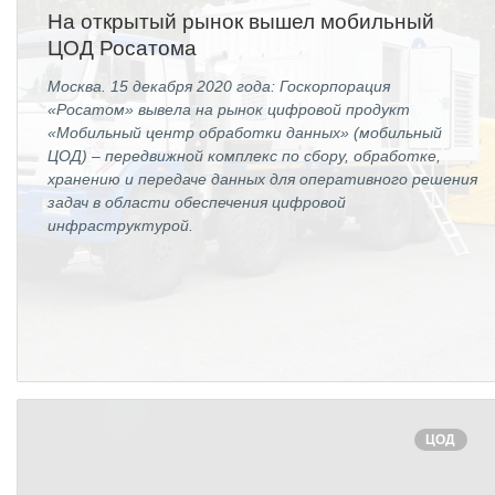
ОБРАЗОВАНИЕ/КАРЬЕРА
На открытый рынок вышел мобильный
ЦОД Росатома
Будущим сотрудникам
Москва. 15 декабря 2020 года: Госкорпорация
СФТИ НИЯУ МИФИ
«Росатом» вывела на рынок цифровой продукт
«Мобильный центр обработки данных» (мобильный
Спецкафедра УРФУ
ЦОД) – передвижной комплекс по сбору, обработке,
хранению и передаче данных для оперативного решения
Школа молодого специалиста
задач в области обеспечения цифровой
инфраструктурой.
Новый Снежинск
Оформление анкетного материала РФЯЦ
- ВНИИТФ
Профессиональное обучение
Практика для студентов
ЦОД