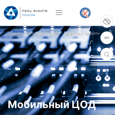
Главная
-
Продукция и услуги
-
Цифровые продукты
-
ЦОД
О ПРЕДПРИЯТИИ
en
ПОИСК
О РФЯЦ – ВНИИТФ
Руководство
Стратегия
История РФЯЦ – ВНИИТФ
История филиала ВНИИТФ – ВЭИ
Контакты
Мобильный ЦОД
НАУКА