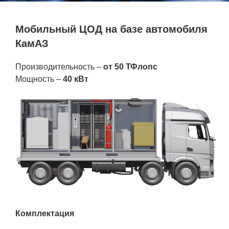
Фундаментальные и прикладные
Мобильный ЦОД на базе автомобиля
исследования
КамАЗ
Газодинамические исследования
Производительность –
от 50 ТФлопс
Экспериментальная база
Мощность –
40 кВт
Космическая защита Земли
Забабахинские научные чтения
Семинар «Радиационная физика
металлов и сплавов»
Аспирантура
Премии молодым ученым
Интеллектуальная собственность
Комплектация
Семинар «Моделирование технологий