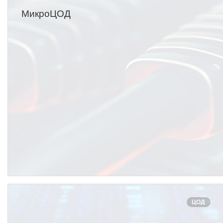
МикроЦОД
ЦОД