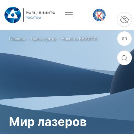
en
Главная
-
Пресс-центр
-
Новости ВНИИТФ
О ПРЕДПРИЯТИИ
ПОИСК
О РФЯЦ – ВНИИТФ
Руководство
Стратегия
История РФЯЦ – ВНИИТФ
История филиала ВНИИТФ – ВЭИ
Контакты
Мир лазеров
НАУКА