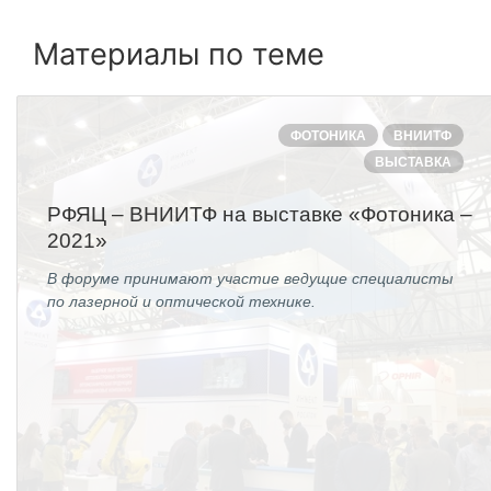
Социальная поддержка
Материалы по теме
Спорт и отдых
Санаторий-профилакторий
ФОТОНИКА
ВНИИТФ
Высокая социальная эффективность
ВЫСТАВКА
ВНИИТФ
РФЯЦ – ВНИИТФ на выставке «Фотоника –
Территория здоровья
2021»
В форуме принимают участие ведущие специалисты
ПРЕСС-ЦЕНТР
по лазерной и оптической технике.
Новости ВНИИТФ
Новости отрасли
Книги