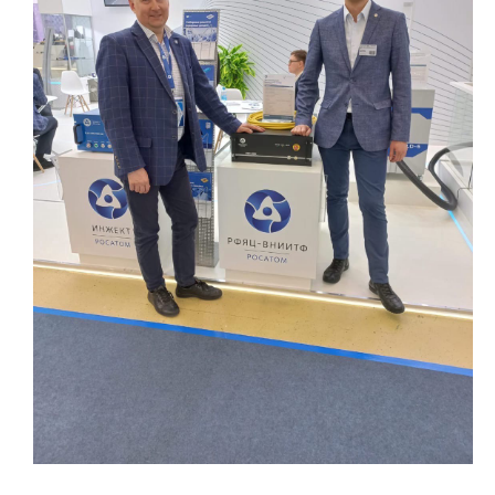
Технологии водородной энергетики
Цифровые продукты
Электротехника
Системы безопасности
Услуги
Прочая продукция
Испытательный центр ВЭИ
СОЦИАЛЬНАЯ ОТВЕТСТВЕННОСТЬ
Охрана окружающей среды
Программы по оздоровлению
Обеспечение жильем