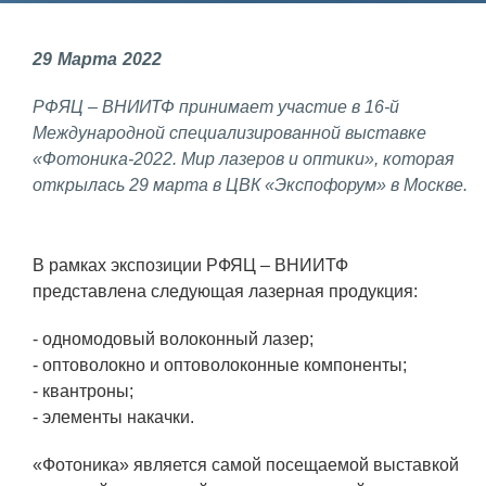
Фундаментальные и прикладные
29
Марта
2022
исследования
РФЯЦ – ВНИИТФ принимает участие в 16-й
Газодинамические исследования
Международной специализированной выставке
Экспериментальная база
«Фотоника-2022. Мир лазеров и оптики», которая
открылась 29 марта в ЦВК «Экспофорум» в Москве.
Космическая защита Земли
Забабахинские научные чтения
В рамках экспозиции РФЯЦ – ВНИИТФ
Семинар «Радиационная физика
представлена следующая лазерная продукция:
металлов и сплавов»
- одномодовый волоконный лазер;
Аспирантура
- оптоволокно и оптоволоконные компоненты;
Премии молодым ученым
- квантроны;
- элементы накачки.
Интеллектуальная собственность
Семинар «Моделирование технологий
«Фотоника» является самой посещаемой выставкой