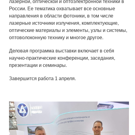
ЯТЦ»
лазерной, оптической и оптоэлектронной техники в
России. Ее тематика охватывает все основные
Препринты
направления в области фотоники, в том числе
лазерные источники излучения, комплектующие,
Зимняя школа по физике высоких
оптические материалы и элементы, узлы и системы,
плотностей энергий
оптоволоконную технику и многое другое.
Молодежная научно-техническая
конференция «Исследования.
Деловая программа выставки включает в себя
Технологии. Развитие»
научно-практические конференции, заседания,
презентации и семинары.
ПРОДУКЦИЯ И УСЛУГИ
Завершится работа 1 апреля.
ДПО и ПО (Дополнительное
профессиональное образование и
профессиональное обучение)
Лазерные технологии
Каталог гражданской продукции