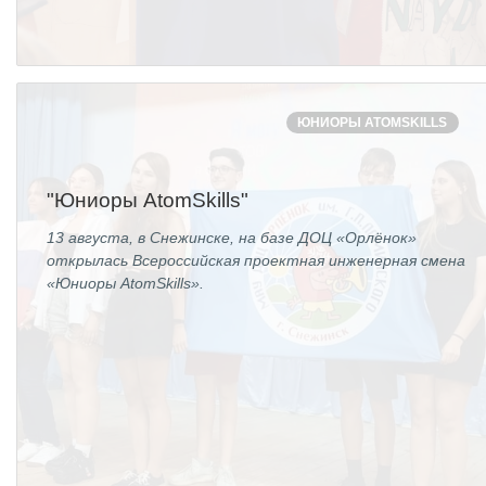
ОБРАЗОВАНИЕ/КАРЬЕРА
Будущим сотрудникам
СФТИ НИЯУ МИФИ
ЮНИОРЫ ATOMSKILLS
Спецкафедра УРФУ
Школа молодого специалиста
"Юниоры AtomSkills"
Новый Снежинск
13 августа, в Снежинске, на базе ДОЦ «Орлёнок»
открылась Всероссийская проектная инженерная смена
Оформление анкетного материала РФЯЦ
«Юниоры AtomSkills».
- ВНИИТФ
Профессиональное обучение
Практика для студентов