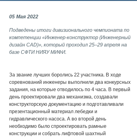
Фундаментальные и прикладные
05
Мая
2022
исследования
Подведены итоги дивизионального чемпионата по
Газодинамические исследования
компетенции «Инженер-конструктор (Инженерный
Экспериментальная база
дизайн CAD)», который проходил 25–29 апреля на
базе СФТИ НИЯУ МИФИ.
Космическая защита Земли
Забабахинские научные чтения
За звание лучших боролись 22 участника. В ходе
Семинар «Радиационная физика
соревнований инженеры выполнили два конкурсных
металлов и сплавов»
задания, на которые отводилось по 4 часа. В первый
Аспирантура
день проектировали два механизма, создавали
конструкторскую документацию и подготавливали
Премии молодым ученым
презентационный материал лебедки и
гидравлического насоса. А во второй день
Интеллектуальная собственность
необходимо было спроектировать рамные
Семинар «Моделирование технологий
конструкции и собрать лифтовой шахтный