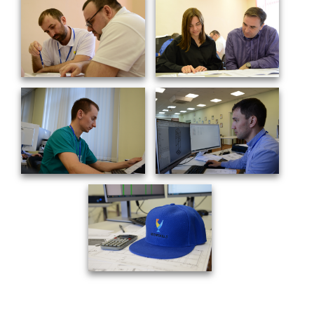
Социальная поддержка
Спорт и отдых
Санаторий-профилакторий
Высокая социальная эффективность
ВНИИТФ
Территория здоровья
ПРЕСС-ЦЕНТР
Новости ВНИИТФ
Новости отрасли
Книги