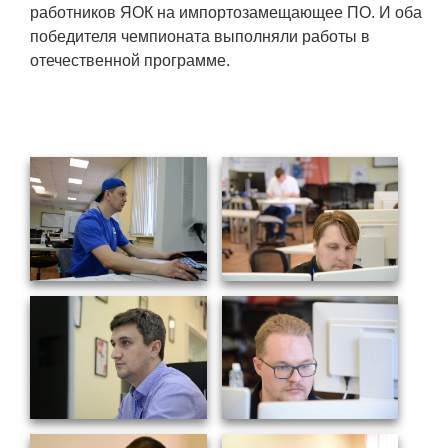
работников ЯОК на импортозамещающее ПО. И оба
Технологии водородной энергетики
победителя чемпионата выполняли работы в
Цифровые продукты
отечественной программе.
Электротехника
Системы безопасности
Услуги
Прочая продукция
Испытательный центр ВЭИ
СОЦИАЛЬНАЯ ОТВЕТСТВЕННОСТЬ
Охрана окружающей среды
Программы по оздоровлению
Обеспечение жильем