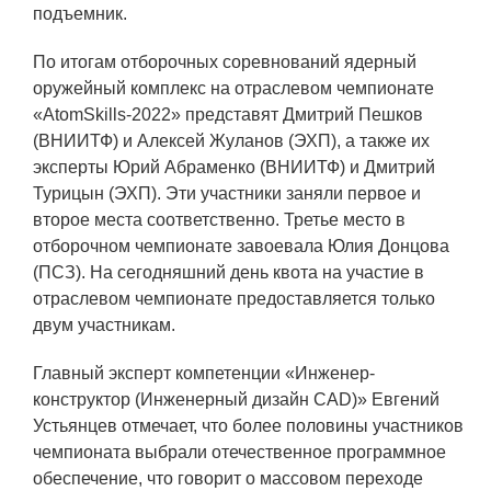
ЯТЦ»
подъемник.
Препринты
По итогам отборочных соревнований ядерный
Зимняя школа по физике высоких
оружейный комплекс на отраслевом чемпионате
плотностей энергий
«AtomSkills-2022» представят Дмитрий Пешков
(ВНИИТФ) и Алексей Жуланов (ЭХП), а также их
Молодежная научно-техническая
эксперты Юрий Абраменко (ВНИИТФ) и Дмитрий
конференция «Исследования.
Турицын (ЭХП). Эти участники заняли первое и
Технологии. Развитие»
второе места соответственно. Третье место в
отборочном чемпионате завоевала Юлия Донцова
(ПСЗ). На сегодняшний день квота на участие в
ПРОДУКЦИЯ И УСЛУГИ
отраслевом чемпионате предоставляется только
двум участникам.
ДПО и ПО (Дополнительное
профессиональное образование и
Главный эксперт компетенции «Инженер-
профессиональное обучение)
конструктор (Инженерный дизайн CAD)» Евгений
Лазерные технологии
Устьянцев отмечает, что более половины участников
чемпионата выбрали отечественное программное
Каталог гражданской продукции
обеспечение, что говорит о массовом переходе