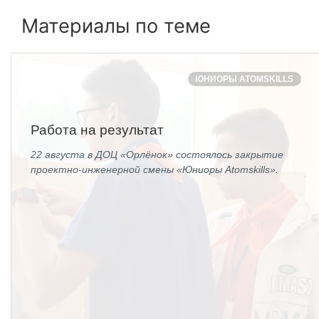
ПОСТАВЩИКАМ
Материалы по теме
Новости
Закупки
ЮНИОРЫ ATOMSKILLS
Документы
Контроль и арбитраж
Работа на результат
Обучение
22 августа в ДОЦ «Орлёнок» состоялось закрытие
Контакты
проектно-инженерной смены «Юниоры Atomskills».
ПОСЕЩЕНИЕ ЗАТО
ВЫСТАВКИ